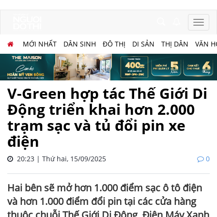
MỚI NHẤT
DÂN SINH
ĐÔ THỊ
DI SẢN
THỊ DÂN
VĂN H
V-Green hợp tác Thế Giới Di
Động triển khai hơn 2.000
trạm sạc và tủ đổi pin xe
điện
20:23 | Thứ hai, 15/09/2025
0
Hai bên sẽ mở hơn 1.000 điểm sạc ô tô điện
và hơn 1.000 điểm đổi pin tại các cửa hàng
thuộc chuỗi Thế Giới Di Động, Điện Máy Xanh