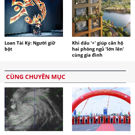
Loan Tài Ký: Người giữ
Khi dấu '+' giúp căn hộ
bột
hai phòng ngủ 'lớn lên'
cùng gia đình
CÙNG CHUYÊN MỤC