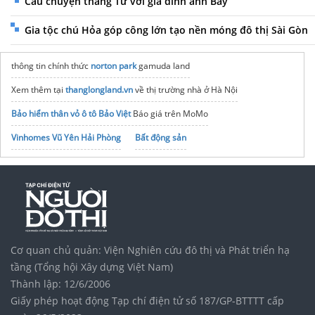
Câu chuyện tháng Tư với gia đình anh Bảy
Gia tộc chú Hỏa góp công lớn tạo nền móng đô thị Sài Gòn
thông tin chính thức
norton park
gamuda land
Xem thêm tại
thanglongland.vn
về thị trường nhà ở Hà Nội
Bảo hiểm thân vỏ ô tô Bảo Việt
Báo giá trên MoMo
Vinhomes Vũ Yên Hải Phòng
Bất động sản
Vinhomes Saigon Park
noxh K Home Avenue Nhơn Trạch
Tập đoàn Bcons Group
tổng
kho sim số
giá gốc
esim iphone
Xe đạp trợ lực
Báo giá
Biến Tần Hybrid Goodwe 10kw 3pha
Cơ quan chủ quản: Viện Nghiên cứu đô thị và Phát triển hạ
tầng (Tổng hội Xây dựng Việt Nam)
Thành lập: 12/6/2006
Giấy phép hoạt động Tạp chí điện tử số 187/GP-BTTTT cấp