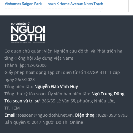
Vinhomes Saigon Park
noxh K Home Avenue Nhơn Trạch
Tập đoàn Bcons Group
ra mắt
vinhomes làng vân đà nẵng
Vị trí Vinhomes Làng Vân
Tiện ích Vinhome Hóc Môn
Kdt
Vinhomes Vu Yen
Hai Phong
Giá song lập Vinhomes Green City
Nội thất chung cư
Cao cấp
Cơ quan chủ quản: Viện Nghiên cứu đô thị và Phát triển hạ
tầng (Tổng hội Xây dựng Việt Nam)
Thành lập: 12/6/2006
Giấy phép hoạt động Tạp chí điện tử số 187/GP-BTTTT cấp
ngày 26/5/2023
Tổng biên tập:
Nguyễn Đào Vĩnh Huy
Tổng thư ký tòa soạn, Ủy viên ban biên tập:
Ngô Trung Dũng
Tòa soạn và trị sự
: 386/55 Lê Văn Sỹ, phường Nhiêu Lộc,
TP.HCM
Email:
toasoan@nguoidothi.net.vn.
Điện thoại
: (028) 39319793
Bản quyền © 2017 Người Đô Thị Online