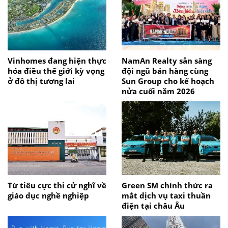
Vinhomes đang hiện thực
NamAn Realty sẵn sàng
hóa điều thế giới kỳ vọng
đội ngũ bán hàng cùng
ở đô thị tương lai
Sun Group cho kế hoạch
nửa cuối năm 2026
Từ tiêu cực thi cử nghĩ về
Green SM chính thức ra
giáo dục nghề nghiệp
mắt dịch vụ taxi thuần
điện tại châu Âu