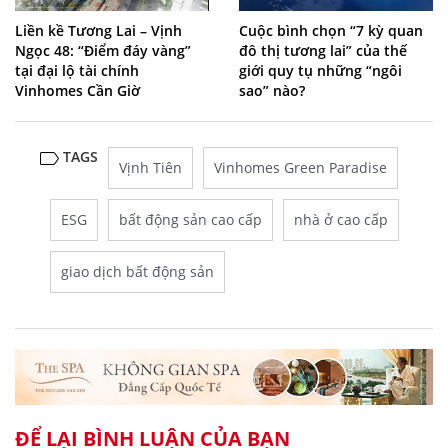
Liền kề Tương Lai – Vịnh
Cuộc bình chọn “7 kỳ quan
Ngọc 48: “Điểm đáy vàng”
đô thị tương lai” của thế
tại đại lộ tài chính
giới quy tụ những “ngôi
Vinhomes Cần Giờ
sao” nào?
TAGS
Vịnh Tiên
Vinhomes Green Paradise
ESG
bất động sản cao cấp
nhà ở cao cấp
giao dịch bất động sản
ĐỂ LẠI BÌNH LUẬN CỦA BẠN