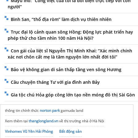
Mayu Ino: “Công việc của tôi là đối diện trực tiếp với con
người”
Bình San, “thổ địa ròm” làm dịch vụ thiên nhiên
Trục đại lộ cảnh quan sông Hồng: Động lực phát triển hay
phép thử cho tầm nhìn 100 năm Hà Nội?
Con gái của liệt sĩ Nguyễn Thị Minh Khai: “Xác minh chính
xác nơi chôn cất mẹ là tâm nguyện lớn nhất đời tôi”
Bảo vệ không gian di sản thấp tầng ven sông Hương
Câu chuyện tháng Tư với gia đình anh Bảy
Gia tộc chú Hỏa góp công lớn tạo nền móng đô thị Sài Gòn
thông tin chính thức
norton park
gamuda land
Xem thêm tại
thanglongland.vn
về thị trường nhà ở Hà Nội
Vinhomes Vũ Yên Hải Phòng
Bất động sản