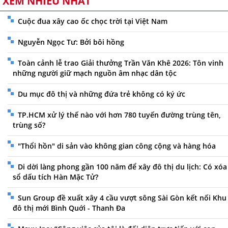
XEM NHIỀU NHẤT
Cuộc đua xây cao ốc chọc trời tại Việt Nam
Nguyễn Ngọc Tư: Bởi bôi hồng
Toàn cảnh lễ trao Giải thưởng Trần Văn Khê 2026: Tôn vinh
những người giữ mạch nguồn âm nhạc dân tộc
Du mục đô thị và những đứa trẻ không có ký ức
TP.HCM xử lý thế nào với hơn 780 tuyến đường trùng tên,
trùng số?
"Thổi hồn" di sản vào không gian công cộng và hàng hóa
Di dời làng phong gần 100 năm để xây đô thị du lịch: Có xóa
sổ dấu tích Hàn Mặc Tử?
Sun Group đề xuất xây 4 cầu vượt sông Sài Gòn kết nối Khu
đô thị mới Bình Quới - Thanh Đa