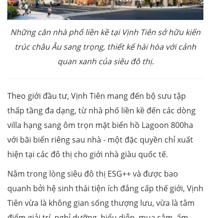
Những căn nhà phố liền kề tại Vịnh Tiên sở hữu kiến
trúc châu Âu sang trọng, thiết kế hài hòa với cảnh
quan xanh của siêu đô thị.
Theo giới đầu tư, Vịnh Tiên mang đến bộ sưu tập
thấp tầng đa dạng, từ nhà phố liền kề đến các dòng
villa hạng sang ôm trọn mặt biển hồ Lagoon 800ha
với bãi biển riêng sau nhà - một đặc quyền chỉ xuất
hiện tại các đô thị cho giới nhà giàu quốc tế.
Nằm trong lòng siêu đô thị ESG++ và được bao
quanh bởi hệ sinh thái tiện ích đẳng cấp thế giới, Vịnh
Tiên vừa là không gian sống thượng lưu, vừa là tâm
điểm giải trí, nghỉ dưỡng, biểu diễn, mua sắm, ẩm