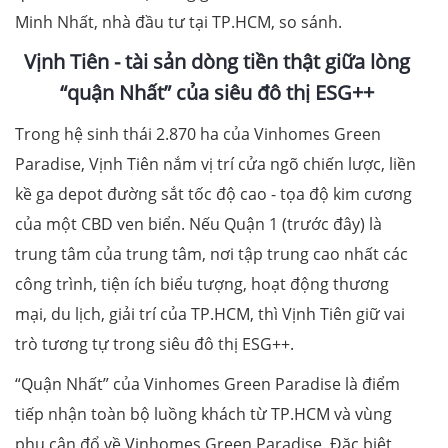
Minh Nhất, nhà đầu tư tại TP.HCM, so sánh.
Vịnh Tiên
-
tài sản dòng tiền thật giữa lòng
“quận Nhất” của siêu đô thị ESG++
Trong hệ sinh thái 2.870 ha của Vinhomes Green
Paradise, Vịnh Tiên nắm vị trí cửa ngõ chiến lược, liền
kề ga depot đường sắt tốc độ cao - tọa độ kim cương
của một CBD ven biển. Nếu Quận 1 (trước đây) là
trung tâm của trung tâm, nơi tập trung cao nhất các
công trình, tiện ích biểu tượng, hoạt động thương
mại, du lịch, giải trí của TP.HCM, thì Vịnh Tiên giữ vai
trò tương tự trong siêu đô thị ESG++.
“Quận Nhất” của Vinhomes Green Paradise là điểm
tiếp nhận toàn bộ luồng khách từ TP.HCM và vùng
phụ cận đổ về Vinhomes Green Paradise. Đặc biệt,