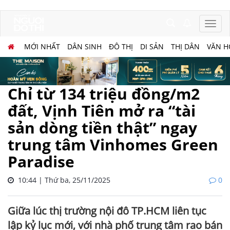
MỚI NHẤT
DÂN SINH
ĐÔ THỊ
DI SẢN
THỊ DÂN
VĂN H
Chỉ từ 134 triệu đồng/m2
đất, Vịnh Tiên mở ra “tài
sản dòng tiền thật” ngay
trung tâm Vinhomes Green
Paradise
10:44 | Thứ ba, 25/11/2025
0
Giữa lúc thị trường nội đô TP.HCM liên tục
lập kỷ lục mới, với nhà phố trung tâm rao bán