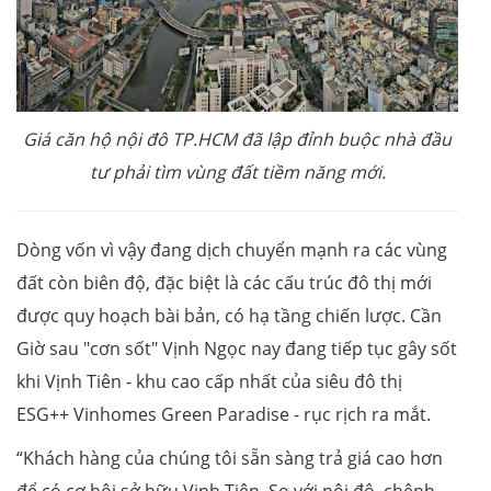
Giá căn hộ nội đô TP.HCM đã lập đỉnh
buộc
nhà đầu
tư
phải
tìm vùng đất tiềm năng mới.
Dòng vốn vì vậy đang dịch chuyển mạnh ra các vùng
đất còn biên độ, đặc biệt là các cấu trúc đô thị mới
được quy hoạch bài bản, có hạ tầng chiến lược. Cần
Giờ sau "cơn sốt" Vịnh Ngọc nay đang tiếp tục gây sốt
khi Vịnh Tiên - khu cao cấp nhất của siêu đô thị
ESG++ Vinhomes Green Paradise - rục rịch ra mắt.
“Khách hàng của chúng tôi sẵn sàng trả giá cao hơn