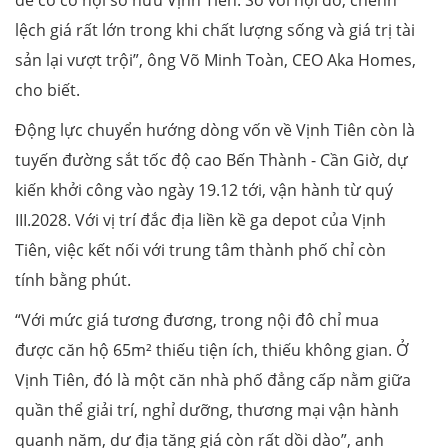
để có cơ hội sở hữu Vịnh Tiên. So với nội đô, chênh
lệch giá rất lớn trong khi chất lượng sống và giá trị tài
sản lại vượt trội”, ông Võ Minh Toàn, CEO Aka Homes,
cho biết.
Động lực chuyển hướng dòng vốn về Vịnh Tiên còn là
tuyến đường sắt tốc độ cao Bến Thành - Cần Giờ, dự
kiến khởi công vào ngày 19.12 tới, vận hành từ quý
III.2028. Với vị trí đắc địa liền kề ga depot của Vịnh
Tiên, việc kết nối với trung tâm thành phố chỉ còn
tính bằng phút.
“Với mức giá tương đương, trong nội đô chỉ mua
được căn hộ 65m² thiếu tiện ích, thiếu không gian. Ở
Vịnh Tiên, đó là một căn nhà phố đẳng cấp nằm giữa
quần thể giải trí, nghỉ dưỡng, thương mại vận hành
quanh năm, dư địa tăng giá còn rất dồi dào”, anh