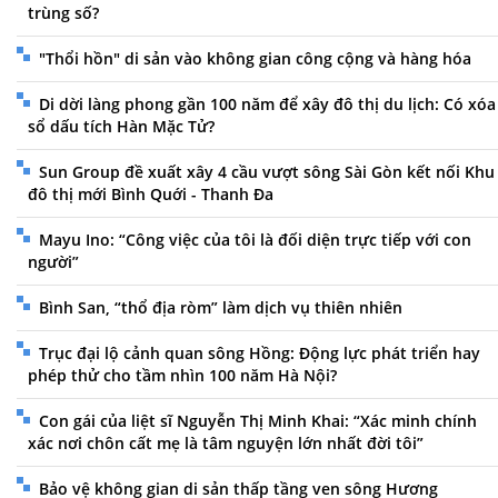
trùng số?
"Thổi hồn" di sản vào không gian công cộng và hàng hóa
Di dời làng phong gần 100 năm để xây đô thị du lịch: Có xóa
sổ dấu tích Hàn Mặc Tử?
Sun Group đề xuất xây 4 cầu vượt sông Sài Gòn kết nối Khu
đô thị mới Bình Quới - Thanh Đa
Mayu Ino: “Công việc của tôi là đối diện trực tiếp với con
người”
Bình San, “thổ địa ròm” làm dịch vụ thiên nhiên
Trục đại lộ cảnh quan sông Hồng: Động lực phát triển hay
phép thử cho tầm nhìn 100 năm Hà Nội?
Con gái của liệt sĩ Nguyễn Thị Minh Khai: “Xác minh chính
xác nơi chôn cất mẹ là tâm nguyện lớn nhất đời tôi”
Bảo vệ không gian di sản thấp tầng ven sông Hương