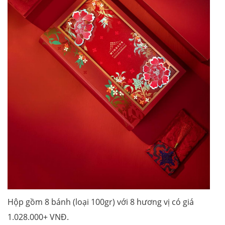
Hộp gồm 8 bánh (loại 100gr) với 8 hương vị có giá
1.028.000+ VNĐ.