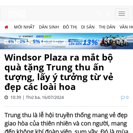
MỚI NHẤT
DÂN SINH
ĐÔ THỊ
DI SẢN
THỊ DÂN
VĂN H
Windsor Plaza ra mắt bộ
quà tặng Trung thu ấn
tượng, lấy ý tưởng từ vẻ
đẹp các loài hoa
10:39 | Thứ ba, 16/07/2024
0
Trung thu là lễ hội truyền thống mang vẻ đẹp
giao hòa của thiên nhiên và con người, mang
đến không khí đoàn viên, sum vầy. Đó là mùa