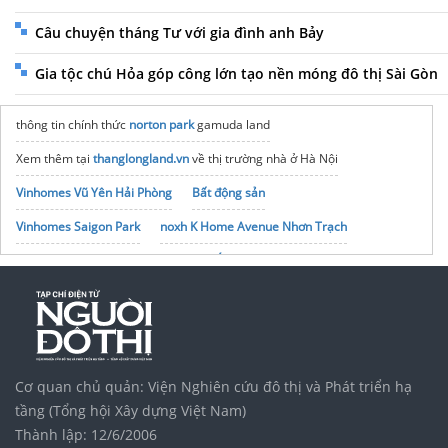
Câu chuyện tháng Tư với gia đình anh Bảy
Gia tộc chú Hỏa góp công lớn tạo nền móng đô thị Sài Gòn
thông tin chính thức
norton park
gamuda land
Xem thêm tại
thanglongland.vn
về thị trường nhà ở Hà Nội
Vinhomes Vũ Yên Hải Phòng
Bất động sản
Vinhomes Saigon Park
noxh K Home Avenue Nhơn Trạch
Tập đoàn Bcons Group
In Sổ Tay Ép Kim Logo
Nhanmac3a
Gấu bông in logo
Giải pháp
quà tặng khách hàng độc đáo
Cơ quan chủ quản: Viện Nghiên cứu đô thị và Phát triển hạ
tầng (Tổng hội Xây dựng Việt Nam)
Thành lập: 12/6/2006