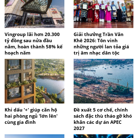
Vingroup lãi hơn 20.300
Giải thưởng Trần Văn
tỷ đồng sau nửa đầu
Khê 2026: Tôn vinh
năm, hoàn thành 58% kế
những người lan tỏa giá
hoạch năm
trị âm nhạc dân tộc
Khi dấu '+' giúp căn hộ
Đề xuất 5 cơ chế, chính
hai phòng ngủ 'lớn lên'
sách đặc thù tháo gỡ khó
cùng gia đình
khăn các dự án APEC
2027