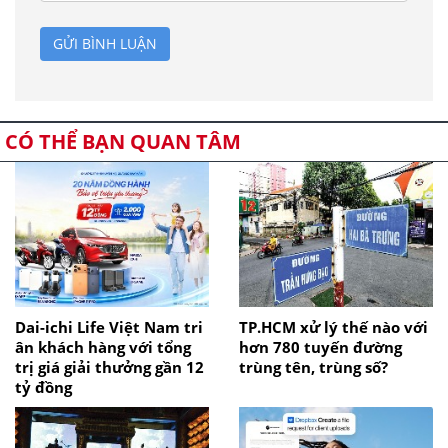
GỬI BÌNH LUẬN
CÓ THỂ BẠN QUAN TÂM
Dai-ichi Life Việt Nam tri
TP.HCM xử lý thế nào với
ân khách hàng với tổng
hơn 780 tuyến đường
trị giá giải thưởng gần 12
trùng tên, trùng số?
tỷ đồng