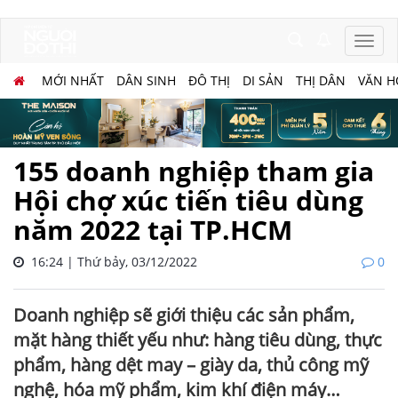
MỚI NHẤT
DÂN SINH
ĐÔ THỊ
DI SẢN
THỊ DÂN
VĂN H
155 doanh nghiệp tham gia
Hội chợ xúc tiến tiêu dùng
năm 2022 tại TP.HCM
16:24 | Thứ bảy, 03/12/2022
0
Doanh nghiệp sẽ giới thiệu các sản phẩm,
mặt hàng thiết yếu như: hàng tiêu dùng, thực
phẩm, hàng dệt may – giày da, thủ công mỹ
nghệ, hóa mỹ phẩm, kim khí điện máy…