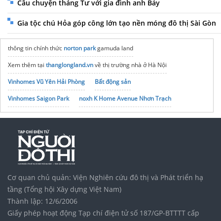
Câu chuyện tháng Tư với gia đình anh Bảy
Gia tộc chú Hỏa góp công lớn tạo nền móng đô thị Sài Gòn
thông tin chính thức
norton park
gamuda land
Xem thêm tại
thanglongland.vn
về thị trường nhà ở Hà Nội
Vinhomes Vũ Yên Hải Phòng
Bất động sản
Vinhomes Saigon Park
noxh K Home Avenue Nhơn Trạch
Tập đoàn Bcons Group
theo dõi chuyến bay
Cơ quan chủ quản: Viện Nghiên cứu đô thị và Phát triển hạ
tầng (Tổng hội Xây dựng Việt Nam)
Thành lập: 12/6/2006
Giấy phép hoạt động Tạp chí điện tử số 187/GP-BTTTT cấp