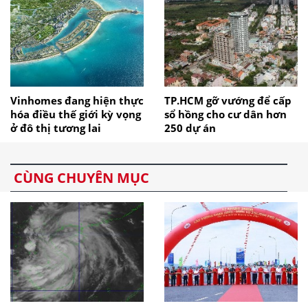
Vinhomes đang hiện thực
TP.HCM gỡ vướng để cấp
hóa điều thế giới kỳ vọng
sổ hồng cho cư dân hơn
ở đô thị tương lai
250 dự án
CÙNG CHUYÊN MỤC