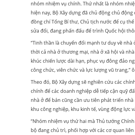
nhóm nhiệm vụ chính. Thứ nhất là nhóm nhiệm 
hiện nay, Bộ Xây dựng đã chủ động chủ động đề
đồng chí Tổng Bí thư, Chủ tịch nước để cụ th
sửa đổi, đang phấn đấu để trình Quốc hội th
“Tinh thần là chuyển đổi mạnh tư duy về nhà 
thời cả nhà ở thương mại, nhà ở xã hội và nhà
khúc chiến lược dài hạn, phục vụ đông đảo ngư
công chức, viên chức và lực lượng vũ trang,” 
Theo đó, Bộ Xây dựng sẽ nghiên cứu các chính 
chính để các doanh nghiệp dễ tiếp cận quỹ đấ
nhà ở để bán cũng cần ưu tiên phát triển nhà 
khu công nghiệp, khu kinh tế, vùng động lực v
“Nhóm nhiệm vụ thứ hai mà Thủ tướng Chính p
bộ đang chủ trì, phối hợp với các cơ quan liê