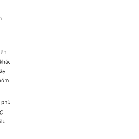
,
h
iện
 khác
xây
nhóm
t phù
ng
đầu