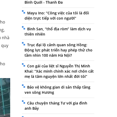
Bình Quới - Thanh Đa
Mayu Ino: “Công việc của tôi là đối
diện trực tiếp với con người”
cho
Bình San, “thổ địa ròm” làm dịch vụ
ng,
thiên nhiên
u nhà
Trục đại lộ cảnh quan sông Hồng:
ể quy
Động lực phát triển hay phép thử cho
tầm nhìn 100 năm Hà Nội?
cho
Con gái của liệt sĩ Nguyễn Thị Minh
Khai: “Xác minh chính xác nơi chôn cất
mẹ là tâm nguyện lớn nhất đời tôi”
Bảo vệ không gian di sản thấp tầng
ven sông Hương
Câu chuyện tháng Tư với gia đình
anh Bảy