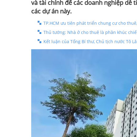
và tài chính để các doanh nghiệp dễ t
các dự án này.
TP.HCM ưu tiên phát triển chung cư cho thuê
Thủ tướng: Nhà ở cho thuê là phân khúc chiế
Kết luận của Tổng Bí thư, Chủ tịch nước Tô Lâ