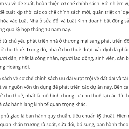
vụ về đề xuất, hoàn thiện cơ chế chính sách. Với nhiệm vụ
 xuất kịp thời các cơ chế chính sách mới, quán triệt chỉ đạ
ể hóa vào Luật Nhà ở sửa đổi và Luật Kinh doanh bất động s
ông qua kỳ họp tháng 10 năm nay.
ở từ chủ yếu phát triển nhà ở thương mại sang phát triển đ
 ở cho thuê. Trong đó, nhà ở cho thuê được xác định là phâ
ời dân, nhất là công nhân, người lao động, sinh viên, cán b
ông Hoàng nói.
sách về cơ chế chính sách ưu đãi vượt trội về đất đai và tài
t và nguồn vốn tín dụng để phát triển các dự án này. Bên c
ở cho thuê, nhất là mô hình chung cư cho thuê tại các đô thị
à các hành lang kinh tế quan trọng khác.
hủ giao là ban hành quy chuẩn, tiêu chuẩn kỹ thuật. Hiện 
n quan khẩn trương rà soát, sửa đổi, bổ sung, ban hành theo