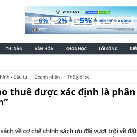
THỊ DÂN
VĂN HÓA
KHOA HỌC
LỐI SỐNG
DI
chính - Đầu tư
Doanh nhân
Thế giới xe
ho thuê được xác định là phân
n”
ách về cơ chế chính sách ưu đãi vượt trội về đất