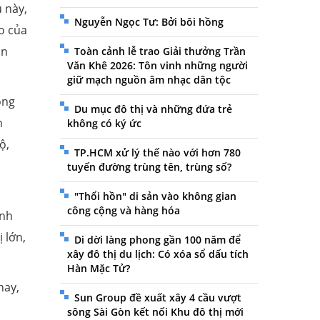
 này,
Nguyễn Ngọc Tư: Bởi bôi hồng
o của
ản
Toàn cảnh lễ trao Giải thưởng Trần
Văn Khê 2026: Tôn vinh những người
giữ mạch nguồn âm nhạc dân tộc
ồng
Du mục đô thị và những đứa trẻ
n
không có ký ức
ộ,
TP.HCM xử lý thế nào với hơn 780
tuyến đường trùng tên, trùng số?
"Thổi hồn" di sản vào không gian
công cộng và hàng hóa
ạnh
 lớn,
Di dời làng phong gần 100 năm để
xây đô thị du lịch: Có xóa sổ dấu tích
Hàn Mặc Tử?
nay,
Sun Group đề xuất xây 4 cầu vượt
sông Sài Gòn kết nối Khu đô thị mới