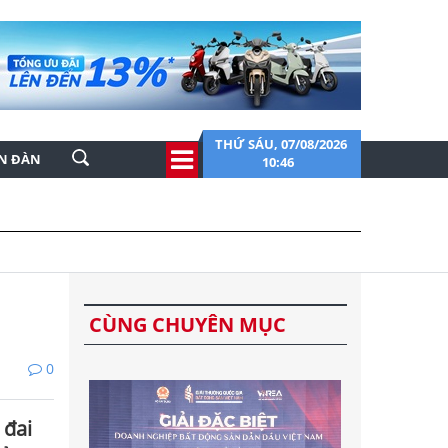
THỨ SÁU, 07/08/2026
ỄN ĐÀN
10:46
CÙNG CHUYÊN MỤC
0
 đai