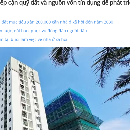
iếp cận quỹ đất và nguồn vốn tín dụng để phát tr
, đặt mục tiêu gần 200.000 căn nhà ở xã hội đến năm 2030
n lược, dài hạn, phục vụ đông đảo người dân
m tại buổi làm việc về nhà ở xã hội