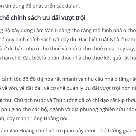
n tín dụng để phát triển các dự án.
chế chính sách ưu đãi vượt trội
òng Bộ Xây dựng Lâm Văn Hoàng cho rằng mô hình nhà ở cho
có quy định chính sách rất đầy đủ. Đặc biệt Luật Nhà ở năm
hà ở để bán, nhà ở cho thuê và nhà ở cho thuê mua. Tuy vậy,
 hạn chế, đặc biệt là phân khúc nhà cho thuê kết quả rất h
 cảnh tốc độ đô thị hóa rất nhanh và nhu cầu nhà ở tăng rất
ề vốn, về đất đai, về cơ chế quản lý ưu đãi vượt trội hơn n
thư, Chủ tịch nước và Thủ tướng đã có chỉ đạo rất kịp thời
 phủ giao cho các bộ, ngành và địa phương nghiên cứu các 
nh, đẩy mạnh,” ông Hoàng nói.
Lâm Văn Hoàng cho biết cơ quan này được Thủ tướng giao 