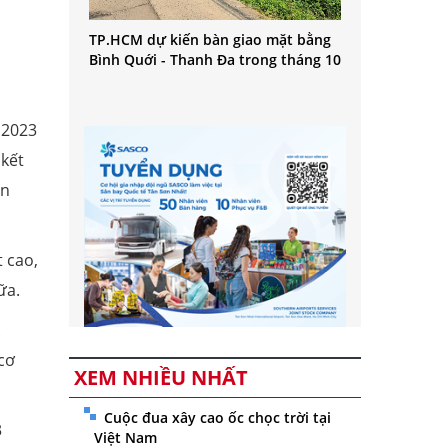
TP.HCM dự kiến bàn giao mặt bằng
Bình Quới - Thanh Đa trong tháng 10
 2023
 kết
ạn
 cao,
ữa.
.
cơ
XEM NHIỀU NHẤT
Cuộc đua xây cao ốc chọc trời tại
3
Việt Nam