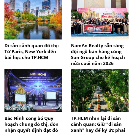
Di sản cảnh quan đô thị:
NamAn Realty sẵn sàng
Từ Paris, New York đến
đội ngũ bán hàng cùng
bài học cho TP.HCM
Sun Group cho kế hoạch
nửa cuối năm 2026
Bắc Ninh công bố Quy
TP.HCM nhìn lại di sản
hoạch chung đô thị, đón
cảnh quan: Giữ "di sản
nhận quyết định đạt đô
xanh" hay để ký ức phai