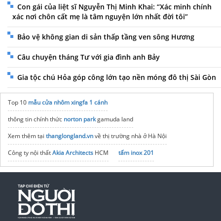
Con gái của liệt sĩ Nguyễn Thị Minh Khai: “Xác minh chính
xác nơi chôn cất mẹ là tâm nguyện lớn nhất đời tôi”
Bảo vệ không gian di sản thấp tầng ven sông Hương
Câu chuyện tháng Tư với gia đình anh Bảy
Gia tộc chú Hỏa góp công lớn tạo nền móng đô thị Sài Gòn
Top 10
mẫu cửa nhôm xingfa 1 cánh
thông tin chính thức
norton park
gamuda land
Xem thêm tại
thanglongland.vn
về thị trường nhà ở Hà Nội
Công ty nội thất
Akia Architects
HCM
tấm inox 201
Mở bán
Căn hộ Gladia Heights
Dự án D'.Diamant Bleu
Long Biên
Thi công sơn chống nóng cho mái tôn
Chung cư Vũ Yên
Vinhomes Vũ Yên Hải Phòng
Dự án
Đà Nẵng Downtown
Sun Group
Bộ bàn ăn 6 ghế
hiện đại