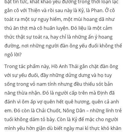
bặt tin tức, khát khao yêu đương trong thời loạn lạc
gắn cô với Thiện và rồi sau này là Kỷ, là Phan. Ở cô
toát ra một sự nguy hiểm, một mùi hoang dã như
thú ăn thịt mà cô huấn luyện. Đó liệu là một cảm
thức thật sự toát ra, hay chỉ là những ẩn ý hoang
đường, nơi những người đàn ông yếu đuối không thể
ngỏ lời?
Trong tác phẩm này, Hồ Anh Thái gắn chặt đàn ông
với sự yếu đuối, đầy những dửng dưng và họ tuy
sống trong vỏ nam tính nhưng đều thiếu sót bản
năng thừa nhận. Đó là người cấp trên mà Định đã
đánh vì ôm ấp vợ quên hết quê hương, quên cả anh
em. Đó còn là Chải Chuốt, Nông Dân – những lính trẻ
tuổi không dám tỏ bày. Còn là Kỷ để mặc cho người
mình yêu hờn giận dù biết ngày mai kì thực khó khăn