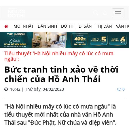
MỚI NHẤT
DÂN SINH
ĐÔ THỊ
DI SẢN
THỊ DÂN
VĂN H
Tiểu thuyết 'Hà Nội nhiều mây có lúc có mưa
ngâu':
Bức tranh tinh xảo về thời
chiến của Hồ Anh Thái
10:42 | Thứ bảy, 04/02/2023
0
"Hà Nội nhiều mây có lúc có mưa ngâu" là
tiểu thuyết mới nhất của nhà văn Hồ Anh
Thái sau "Đức Phật, Nữ chúa và điệp viên".