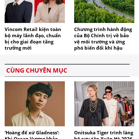
Vincom Retail kiện toàn
Chương trình hành động
bộ máy lãnh đạo, chuẩn
của Bộ Chính trị về bảo
bị cho giai đoạn tăng
vệ môi trường và ứng
trưởng mới
phó biến đổi khí hậu
CÙNG CHUYÊN MỤC
‘Hoàng đế xứ Gladness’:
Onitsuka Tiger trình làng
Khi Ocean Vương khảo
bộ sưu tập Xuân Hè 2026