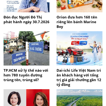
Đón đọc Người Đô Thị
Orion đưa hơn 160 tên
phát hành ngày 30.7.2026
riêng lên bánh Marine
Boy
TP.HCM xử lý thế nào với
Dai-ichi Life Việt Nam tri
hơn 780 tuyến đường
ân khách hàng với tổng
trùng tên, trùng số?
trị giá giải thưởng gần 12
tỷ đồng