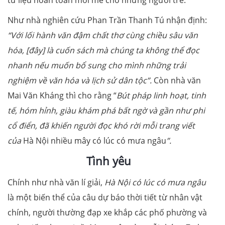
tư liệu hoàn toàn mới mẻ cho những người trẻ.
Như nhà nghiên cứu Phan Trần Thanh Tú nhận định:
“Với lối hành văn đậm chất thơ cùng chiều sâu văn
hóa, [đây] là cuốn sách mà chúng ta không thể đọc
nhanh nếu muốn bổ sung cho mình những trải
nghiệm về văn hóa và lịch sử dân tộc”.
Còn nhà văn
Mai Văn Kháng thì cho rằng “
Bút pháp linh hoạt, tinh
tế, hóm hỉnh, giàu khám phá bất ngờ và gần như phi
cổ điển, đã khiến người đọc khó rời mỗi trang viết
của
Hà Nội nhiều mây có lúc có mưa ngâu
”.
Tình yêu
Chính như nhà văn lí giải,
Hà Nội có lúc có mưa ngâu
là một biến thể của câu dự báo thời tiết từ nhân vật
chính, người thường đạp xe khắp các phố phường và