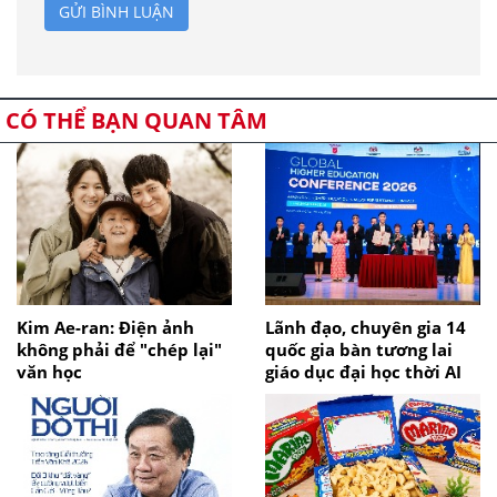
GỬI BÌNH LUẬN
CÓ THỂ BẠN QUAN TÂM
Kim Ae-ran: Điện ảnh
Lãnh đạo, chuyên gia 14
không phải để "chép lại"
quốc gia bàn tương lai
văn học
giáo dục đại học thời AI