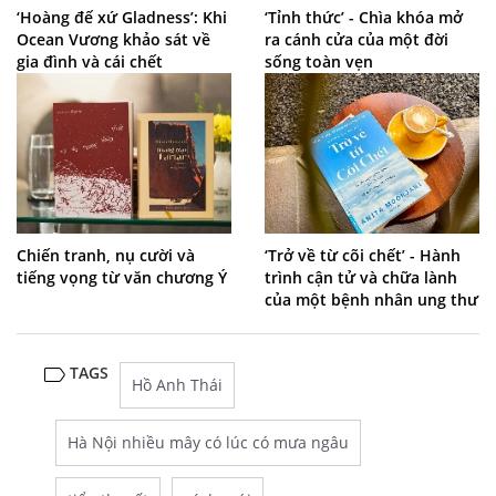
‘Hoàng đế xứ Gladness’: Khi
‘Tỉnh thức’ - Chìa khóa mở
Ocean Vương khảo sát về
ra cánh cửa của một đời
gia đình và cái chết
sống toàn vẹn
Chiến tranh, nụ cười và
‘Trở về từ cõi chết’ - Hành
tiếng vọng từ văn chương Ý
trình cận tử và chữa lành
của một bệnh nhân ung thư
TAGS
Hồ Anh Thái
Hà Nội nhiều mây có lúc có mưa ngâu