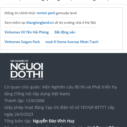
thông tin chính thức
norton park
gamuda land
Xem thêm tại
thanglongland.vn
về thị trường nhà ở Hà Nội
Vinhomes Vũ Yên Hải Phòng
Bất động sản
Vinhomes Saigon Park
noxh K Home Avenue Nhơn Trạch
Tập đoàn Bcons Group
Cung cấp
tranh điện
giá rẻ tại xưởng OMSVAHA
Cơ quan chủ quản: Viện Nghiên cứu đô thị và Phát triển hạ
tầng (Tổng hội Xây dựng Việt Nam)
Thành lập: 12/6/2006
Giấy phép hoạt động Tạp chí điện tử số 187/GP-BTTTT cấp
ngày 26/5/2023
Tổng biên tập:
Nguyễn Đào Vĩnh Huy