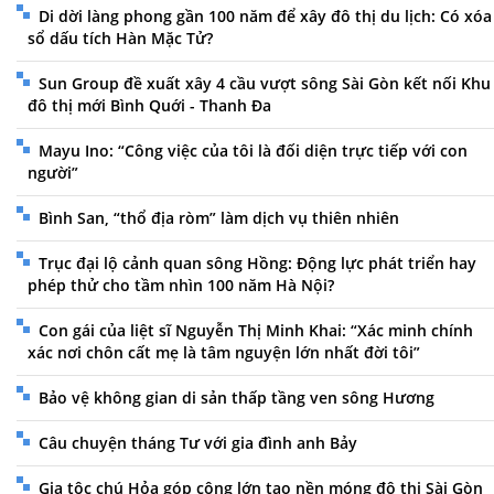
Di dời làng phong gần 100 năm để xây đô thị du lịch: Có xóa
sổ dấu tích Hàn Mặc Tử?
Sun Group đề xuất xây 4 cầu vượt sông Sài Gòn kết nối Khu
đô thị mới Bình Quới - Thanh Đa
Mayu Ino: “Công việc của tôi là đối diện trực tiếp với con
người”
Bình San, “thổ địa ròm” làm dịch vụ thiên nhiên
Trục đại lộ cảnh quan sông Hồng: Động lực phát triển hay
phép thử cho tầm nhìn 100 năm Hà Nội?
Con gái của liệt sĩ Nguyễn Thị Minh Khai: “Xác minh chính
xác nơi chôn cất mẹ là tâm nguyện lớn nhất đời tôi”
Bảo vệ không gian di sản thấp tầng ven sông Hương
Câu chuyện tháng Tư với gia đình anh Bảy
Gia tộc chú Hỏa góp công lớn tạo nền móng đô thị Sài Gòn