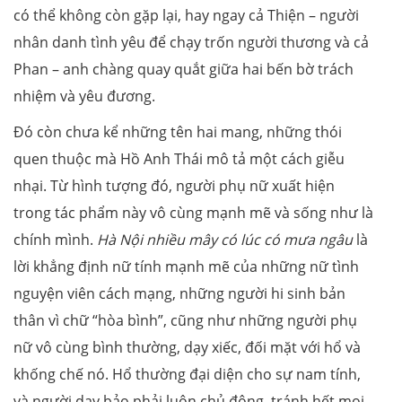
có thể không còn gặp lại, hay ngay cả Thiện – người
nhân danh tình yêu để chạy trốn người thương và cả
Phan – anh chàng quay quắt giữa hai bến bờ trách
nhiệm và yêu đương.
Đó còn chưa kể những tên hai mang, những thói
quen thuộc mà Hồ Anh Thái mô tả một cách giễu
nhại. Từ hình tượng đó, người phụ nữ xuất hiện
trong tác phẩm này vô cùng mạnh mẽ và sống như là
chính mình.
Hà Nội nhiều mây có lúc có mưa ngâu
là
lời khẳng định nữ tính mạnh mẽ của những nữ tình
nguyện viên cách mạng, những người hi sinh bản
thân vì chữ “hòa bình”, cũng như những người phụ
nữ vô cùng bình thường, dạy xiếc, đối mặt với hổ và
khống chế nó. Hổ thường đại diện cho sự nam tính,
và người dạy bảo phải luôn chủ động, tránh hết mọi