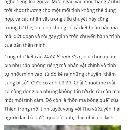
nghe tiếng loa gọi về. Mưa ngâu vào mỗi tháng 7 như
trời khóc thương cho một mối tình không thể dung
hợp, và các nhân vật trong tiểu thuyết này cũng
tương tự thế, họ luôn không có cái kết hoàn hảo mà
mãi đứt đoạn và rồi gãy gánh trên chuyến hành trình
của bản thân mình.
Cũng như kết cấu
Mười lẻ một đêm
, nơi chốn quán
bia như căn phòng riêng mà nhân vật chính vô tình
tự nhốt mình vào, từ đó kể ra những chuyện “thâm
cung bí sử”. Ở đó có anh bộ đội Chải Chuốt mê mải
cô nàng đong bia nhưng không tấn tới để rồi còn mãi
một mối tình câm. Đó còn là “hồn ma bóng quế” của
Thiện trong mối tình tuyệt vọng với Thu và Xuyến, hai
người đàn bà bước qua đời anh, chịu nhiều bi kịch.