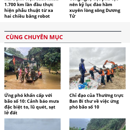
1.700 km lần đầu thực
nên kỷ lục đào hầm
hiện phẫu thuật từ xa
xuyên lòng sông Dương
hai chiều bằng robot
Tử
CÙNG CHUYÊN MỤC
Ứng phó khẩn cấp với
Chỉ đạo của Thường trực
bão số 10: Cảnh báo mưa
Ban Bí thư về việc ứng
đặc biệt to, lũ quét, sạt
phó bão số 10
lở đất