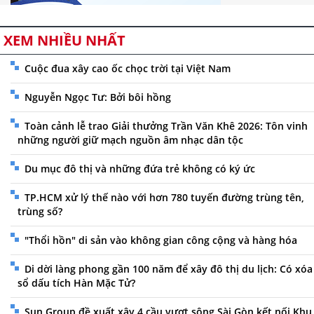
XEM NHIỀU NHẤT
Cuộc đua xây cao ốc chọc trời tại Việt Nam
Nguyễn Ngọc Tư: Bởi bôi hồng
Toàn cảnh lễ trao Giải thưởng Trần Văn Khê 2026: Tôn vinh
những người giữ mạch nguồn âm nhạc dân tộc
Du mục đô thị và những đứa trẻ không có ký ức
TP.HCM xử lý thế nào với hơn 780 tuyến đường trùng tên,
trùng số?
"Thổi hồn" di sản vào không gian công cộng và hàng hóa
Di dời làng phong gần 100 năm để xây đô thị du lịch: Có xóa
sổ dấu tích Hàn Mặc Tử?
Sun Group đề xuất xây 4 cầu vượt sông Sài Gòn kết nối Khu