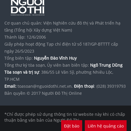
Cơ quan chủ quản: Viện Nghiên cứu đô thị và Phát triển hạ
tầng (Tổng hội Xây dựng Việt Nam)
Thành lập: 12/6/2006
Giấy phép hoạt động Tạp chí điện tử số 187/GP-BTTTT cấp
ngày 26/5/2023
Tổng biên tập:
Nguyễn Đào Vĩnh Huy
Tổng thư ký tòa soạn, Ủy viên ban biên tập:
Ngô Trung Dũng
Tòa soạn và trị sự
: 386/55 Lê Văn Sỹ, phường Nhiêu Lộc,
TP.HCM
Email:
toasoan@nguoidothi.net.vn.
Điện thoại
: (028) 39319793
Bản quyền © 2017 Người Đô Thị Online
*Chỉ được phép sử dụng thông tin từ website này khi có chấp
thuận bằng văn bản của Người Đô Thị.
Đặt báo
Liên hệ quảng cáo