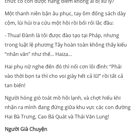
chức có con được nâng điểm không ai bị xử lý?
Một thanh niên bận âu phục, tay ôm đống sách dày
cộm, lúi húi tra cứu một hồi rồi bối rối lắc đầu:
- Thua! Đành là tôi được đào tạo tại Pháp, nhưng
trong luật lệ phương Tây hoàn toàn không thấy kiểu
“nhân văn” như thế... Haiza...
Hai phụ nữ nghe đến đó thì nổi cơn lôi đình: “Phải
vào thời bọn ta thì cho voi giày hết cả lũ!” rồi tất cả
tan biến!
Người hóng gió toát mồ hôi lạnh, và chợt hiểu khi
nhận ra mình đang đứng giữa khu vực các con đường
Hai Bà Trưng, Cao Bá Quát và Thái Văn Lung!
Người Già Chuyện