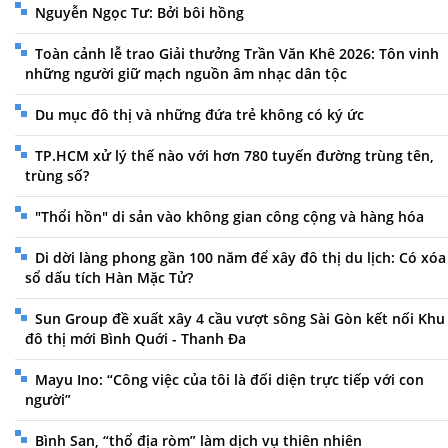
Nguyễn Ngọc Tư: Bởi bôi hồng
Toàn cảnh lễ trao Giải thưởng Trần Văn Khê 2026: Tôn vinh
những người giữ mạch nguồn âm nhạc dân tộc
Du mục đô thị và những đứa trẻ không có ký ức
TP.HCM xử lý thế nào với hơn 780 tuyến đường trùng tên,
trùng số?
"Thổi hồn" di sản vào không gian công cộng và hàng hóa
Di dời làng phong gần 100 năm để xây đô thị du lịch: Có xóa
sổ dấu tích Hàn Mặc Tử?
Sun Group đề xuất xây 4 cầu vượt sông Sài Gòn kết nối Khu
đô thị mới Bình Quới - Thanh Đa
Mayu Ino: “Công việc của tôi là đối diện trực tiếp với con
người”
Bình San, “thổ địa ròm” làm dịch vụ thiên nhiên