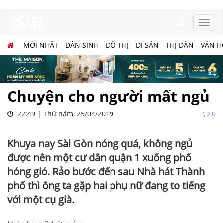
MỚI NHẤT
DÂN SINH
ĐÔ THỊ
DI SẢN
THỊ DÂN
VĂN H
Chuyện cho người mất ngủ
22:49 | Thứ năm, 25/04/2019
0
Khuya nay Sài Gòn nóng quá, không ngủ
được nên một cư dân quận 1 xuống phố
hóng gió. Rảo bước đến sau Nhà hát Thành
phố thì ông ta gặp hai phụ nữ đang to tiếng
với một cụ già.