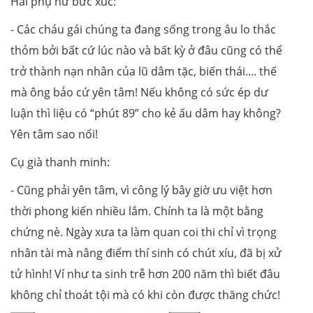
Hai phụ nữ bức xúc:
- Các cháu gái chúng ta đang sống trong âu lo thắc
thỏm bởi bất cứ lúc nào và bất kỳ ở đâu cũng có thể
trở thành nạn nhân của lũ dâm tặc, biến thái.... thế
mà ông bảo cứ yên tâm! Nếu không có sức ép dư
luận thì liệu có “phút 89” cho kẻ ấu dâm hay không?
Yên tâm sao nổi!
Cụ già thanh minh:
- Cũng phải yên tâm, vì công lý bây giờ ưu việt hơn
thời phong kiến nhiều lắm. Chính ta là một bằng
chứng nè. Ngày xưa ta làm quan coi thi chỉ vì trọng
nhân tài mà nâng điểm thí sinh có chút xíu, đã bị xử
tử hình! Ví như ta sinh trễ hơn 200 năm thì biết đâu
không chỉ thoát tội mà có khi còn được thăng chức!