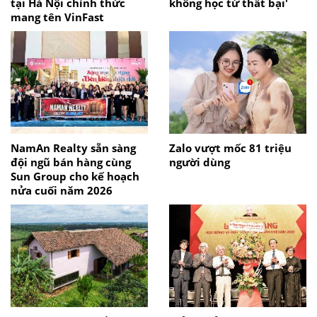
tại Hà Nội chính thức
không học từ thất bại'
mang tên VinFast
NamAn Realty sẵn sàng
Zalo vượt mốc 81 triệu
đội ngũ bán hàng cùng
người dùng
Sun Group cho kế hoạch
nửa cuối năm 2026