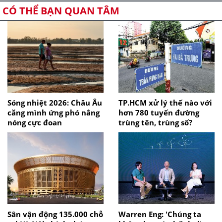
CÓ THỂ BẠN QUAN TÂM
Sóng nhiệt 2026: Châu Âu
TP.HCM xử lý thế nào với
căng mình ứng phó nắng
hơn 780 tuyến đường
nóng cực đoan
trùng tên, trùng số?
Sân vận động 135.000 chỗ
Warren Eng: 'Chúng ta