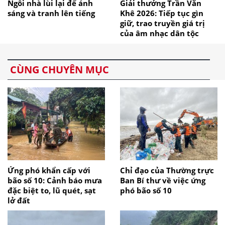
Ngôi nhà lùi lại để ánh
Giải thưởng Trần Văn
sáng và tranh lên tiếng
Khê 2026: Tiếp tục gìn
giữ, trao truyền giá trị
của âm nhạc dân tộc
CÙNG CHUYÊN MỤC
Ứng phó khẩn cấp với
Chỉ đạo của Thường trực
bão số 10: Cảnh báo mưa
Ban Bí thư về việc ứng
đặc biệt to, lũ quét, sạt
phó bão số 10
lở đất