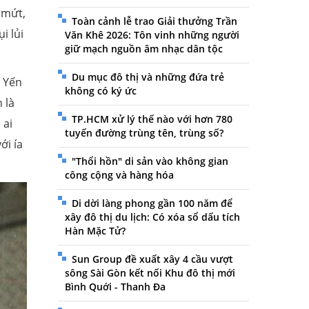
 mứt,
Toàn cảnh lễ trao Giải thưởng Trần
i lủi
Văn Khê 2026: Tôn vinh những người
giữ mạch nguồn âm nhạc dân tộc
Du mục đô thị và những đứa trẻ
ỹ Yến
không có ký ức
 là
TP.HCM xử lý thế nào với hơn 780
 ai
tuyến đường trùng tên, trùng số?
ới ía
"Thổi hồn" di sản vào không gian
công cộng và hàng hóa
Di dời làng phong gần 100 năm để
xây đô thị du lịch: Có xóa sổ dấu tích
Hàn Mặc Tử?
Sun Group đề xuất xây 4 cầu vượt
sông Sài Gòn kết nối Khu đô thị mới
Bình Quới - Thanh Đa