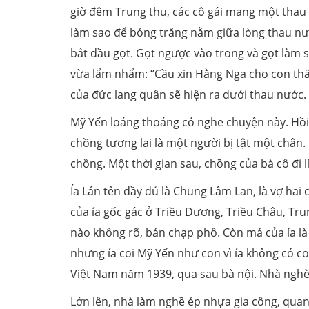
giờ đêm Trung thu, các cô gái mang một thau 
làm sao để bóng trăng nằm giữa lòng thau nước
bắt đầu gọt. Gọt ngược vào trong và gọt làm s
vừa lẩm nhẩm: “Cầu xin Hằng Nga cho con thấ
của đức lang quân sẽ hiện ra dưới thau nước.
Mỹ Yến loáng thoáng có nghe chuyện này. Hồi 
chồng tương lai là một người bị tật một chân.
chồng. Một thời gian sau, chồng của bà cô đi 
Ía Lán tên đầy đủ là Chung Lâm Lan, là vợ hai 
của ía gốc gác ở Triều Dương, Triều Châu, Tru
nào không rõ, bán chạp phô. Còn má của ía là
nhưng ía coi Mỹ Yến như con vì ía không có con
Việt Nam năm 1939, qua sau bà nội. Nhà ngh
Lớn lên, nhà làm nghề ép nhựa gia công, quan