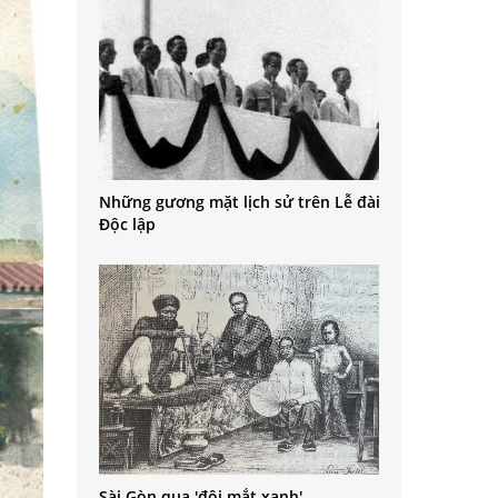
Những gương mặt lịch sử trên Lễ đài
Độc lập
Sài Gòn qua 'đôi mắt xanh'