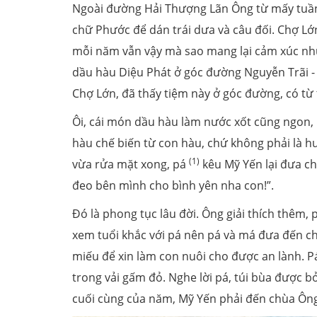
Ngoài đường Hải Thượng Lãn Ông từ mấy tuần n
chữ Phước để dán trái dưa và câu đối. Chợ Lớ
mỗi năm vẫn vậy mà sao mang lại cảm xúc như
dầu hàu Diệu Phát ở góc đường Nguyễn Trãi - 
Chợ Lớn, đã thấy tiệm này ở góc đường, có từ 
Ôi, cái món dầu hàu làm nước xốt cũng ngon, 
hàu chế biến từ con hàu, chứ không phải là h
(1)
vừa rửa mặt xong, pá
kêu Mỹ Yến lại đưa ch
đeo bên mình cho bình yên nha con!”.
Đó là phong tục lâu đời. Ông giải thích thêm,
xem tuổi khắc với pá nên pá và má đưa đến c
miếu để xin làm con nuôi cho được an lành. P
trong vải gấm đỏ. Nghe lời pá, túi bùa được b
cuối cùng của năm, Mỹ Yến phải đến chùa Ông 