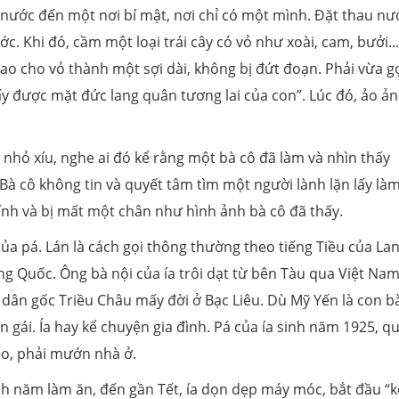
nước đến một nơi bí mật, nơi chỉ có một mình. Đặt thau nư
. Khi đó, cầm một loại trái cây có vỏ như xoài, cam, bưởi...
ao cho vỏ thành một sợi dài, không bị đứt đoạn. Phải vừa g
y được mặt đức lang quân tương lai của con”. Lúc đó, ảo ả
nhỏ xíu, nghe ai đó kể rằng một bà cô đã làm và nhìn thấy
 Bà cô không tin và quyết tâm tìm một người lành lặn lấy là
lính và bị mất một chân như hình ảnh bà cô đã thấy.
của pá. Lán là cách gọi thông thường theo tiếng Tiều của La
ng Quốc. Ông bà nội của ía trôi dạt từ bên Tàu qua Việt Nam
 dân gốc Triều Châu mấy đời ở Bạc Liêu. Dù Mỹ Yến là con b
 gái. Ía hay kể chuyện gia đình. Pá của ía sinh năm 1925, q
èo, phải mướn nhà ở.
h năm làm ăn, đến gần Tết, ía dọn dẹp máy móc, bắt đầu “k