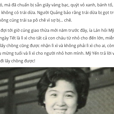
ó, má đã chuẩn bị sẵn giấy vàng bạc, quýt vỏ xanh, bánh tổ,
không có trái dừa. Người Quảng bảo rằng trái dừa bị gọt trụ
ng cúng trái sa pô chê vì sợ bị... chê.
đợi tới giờ cúng giao thừa mới năm trước đây, ía Lán hỏi M
gày Tết là lì xì cho tất cả con cháu từ nhỏ cho đến lớn, miễn
ấy chồng cũng được nhận lì xì và không phải lì xì cho ai, còn
ụ mừng tuổi và lì xì cho người nhỏ hơn mình. Mỹ Yến trả lời v
 đi lấy chồng được!