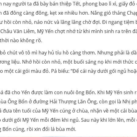
ay người ta đã bày bán thiệp Tết, phong bao lì xì, giấy đỏ 
n đã đông càng đông, kẹt xe nhiều hơn. Nắng gió tháng Chạ
 hồi còn nhỏ, náo nức và lâng lâng chờ đợi. Đi ngang tiệm
Châu Văn Liêm, Mỹ Yến chợt nhớ từ khi mình sinh ra trên đ
thời nào không rõ.
bỏ chút vô tô mì hay hủ tíu hồ càng thơm. Nhưng phải là d
ương liệu. Nhớ hồi còn nhỏ, một buổi sáng nọ khi mới thức 
o một cái gói màu đỏ. Pá biểu: “Để cái này dưới gối ngủ hoặ
 pá đã cho Yến được làm con nuôi ông Bổn. Khi Mỹ Yến sinh r
hùa Ông Bổn ở đường Hải Thượng Lãn Ông, còn gọi là Nhị p
á đưa tên tuổi của Mỹ Yến cúng ở chùa, nhận về một cái bù
ỏ dưới gối Mỹ Yến mỗi đêm khi ngủ. Sau này khi lớn lên, mỗ
Bổn cúng, rồi xin đổi lá bùa mới.