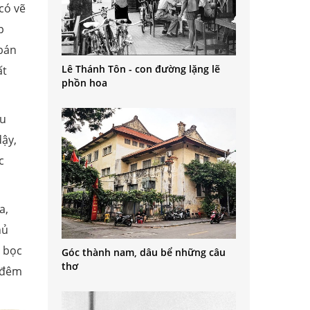
có vẽ
p
 bán
Lê Thánh Tôn - con đường lặng lẽ
ất
phồn hoa
ầu
dậy,
c
a,
hủ
a bọc
Góc thành nam, dâu bể những câu
thơ
i đêm