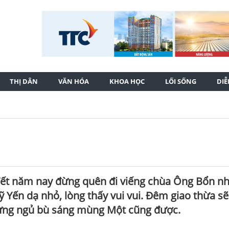
THỊ DÂN
VĂN HÓA
KHOA HỌC
LỐI SỐNG
DI
 “Tết năm nay đừng quên đi viếng chùa Ông Bổn n
ỹ Yến dạ nhỏ, lòng thấy vui vui. Đêm giao thừa sẽ
ưng ngủ bù sáng mùng Một cũng được.