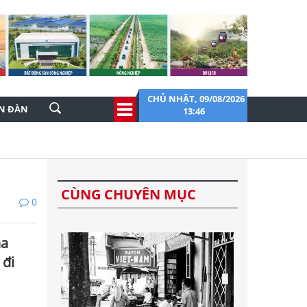
CHỦ NHẬT, 09/08/2026
ỄN ĐÀN
13:46
CÙNG CHUYÊN MỤC
0
ha
 đi