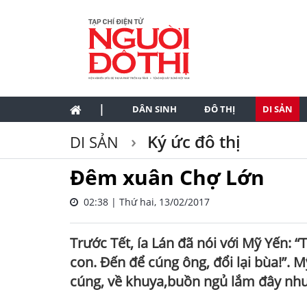
|
DÂN SINH
ĐÔ THỊ
DI SẢN
Ký ức đô thị
DI SẢN
Đêm xuân Chợ Lớn
02:38 | Thứ hai, 13/02/2017
Trước Tết, ía Lán đã nói với Mỹ Yến:
con. Đến để cúng ông, đổi lại bùa!”. M
cúng, về khuya,buồn ngủ lắm đây nh