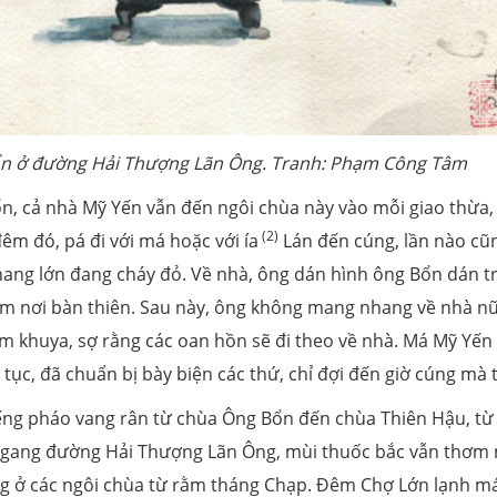
Bổn ở đường Hải Thượng Lãn Ông. Tranh: Phạm Công Tâm
, cả nhà Mỹ Yến vẫn đến ngôi chùa này vào mỗi giao thừa, 
(2)
m đó, pá đi với má hoặc với ía
Lán đến cúng, lần nào cũ
hang lớn đang cháy đỏ. Về nhà, ông dán hình ông Bổn dán t
ắm nơi bàn thiên. Sau này, ông không mang nhang về nhà nữ
êm khuya, sợ rằng các oan hồn sẽ đi theo về nhà. Má Mỹ Yến
tục, đã chuẩn bị bày biện các thứ, chỉ đợi đến giờ cúng mà t
iếng pháo vang rân từ chùa Ông Bổn đến chùa Thiên Hậu, từ
ngang đường Hải Thượng Lãn Ông, mùi thuốc bắc vẫn thơm
g ở các ngôi chùa từ rằm tháng Chạp. Đêm Chợ Lớn lạnh má