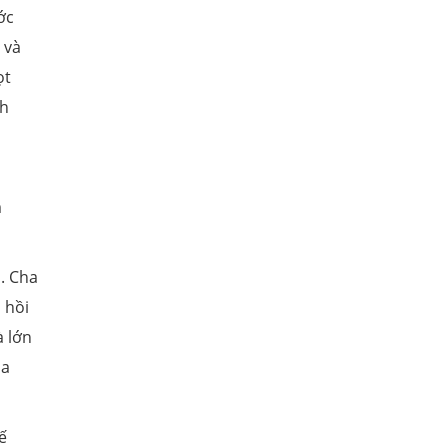
ớc
 và
ọt
nh
m
n. Cha
 hồi
à lớn
ua
ế