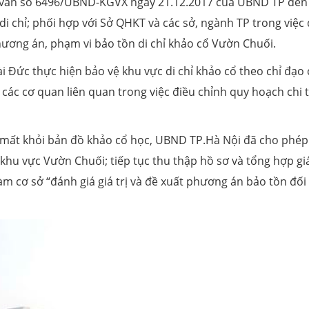
g văn số 6496/UBND-KGVX ngày 21.12.2017 của UBND TP đến 
i chỉ; phối hợp với Sở QHKT và các sở, ngành TP trong việc 
phương án, phạm vi bảo tồn di chỉ khảo cổ Vườn Chuối.
Đức thực hiện bảo vệ khu vực di chỉ khảo cổ theo chỉ đạo
các cơ quan liên quan trong việc điều chỉnh quy hoạch chi t
ến mất khỏi bản đồ khảo cổ học, UBND TP.Hà Nội đã cho phép
khu vực Vườn Chuối; tiếp tục thu thập hồ sơ và tổng hợp giá
àm cơ sở “đánh giá giá trị và đề xuất phương án bảo tồn đối 