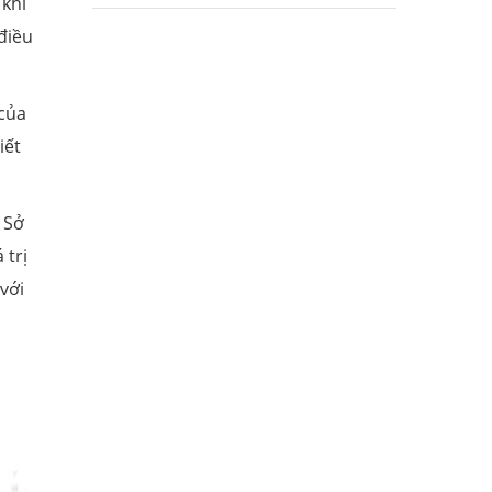
khi
điều
 của
iết
 Sở
 trị
với