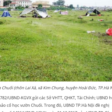
n Chuối (thôn Lai Xá, xã Kim Chung, huyện Hoài Đức, TP.Hà N
3782/UBND-KGVX gửi các Sở VHTT, QHKT, Tài Chính; UBND 
 khảo cổ học vườn Chuối. Trong đó, UBND TP.Hà Nội đề nghị