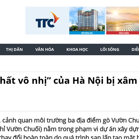
THỊ DÂN
VĂN HÓA
KHOA HỌC
LỐI SỐNG
DI
nhất vô nhị” của Hà Nội bị xâm
h, cảnh quan môi trường ba địa điểm gò Vườn Chu
hỉ Vườn Chuối) nằm trong phạm vi dự án xây dự
thay đổi hoàn toàn do quá trình san lấp tạo mặt