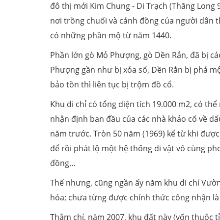
đô thị mới Kim Chung - Di Trạch (Thăng Long 9
nơi trồng chuối và cánh đồng của người dân th
có những phần mộ từ năm 1440.
Phần lớn gò Mỏ Phượng, gò Dền Rắn, đã bị các
Phượng gần như bị xóa sổ, Dền Rắn bị phá một
bảo tồn thì liên tục bị trộm đồ cổ.
Khu di chỉ có tổng diện tích 19.000 m2, có thể
nhận định ban đầu của các nhà khảo cổ về dấ
năm trước. Tròn 50 năm (1969) kể từ khi được p
để rồi phát lộ một hệ thống di vật vô cùng p
đồng…
Thế nhưng, cũng ngần ấy năm khu di chỉ Vườn
hóa; chưa từng được chính thức công nhận là D
Thậm chí, năm 2007, khu đất này (vốn thuộc 