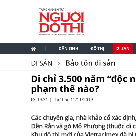
|
DÂN SINH
ĐÔ THỊ
DI SẢN
Bảo tồn di sản
DI SẢN
Di chỉ 3.500 năm “độc 
phạm thế nào?
19:31 | Thứ hai, 11/11/2019
Các chuyên gia, nhà khảo cổ xác địn
Dền Rắn và gò Mỏ Phượng (thuộc di c
Khu đô thị mới của Vietracimex đã bị 