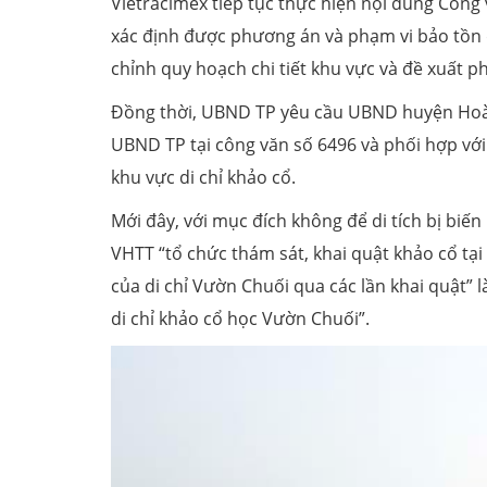
Vietracimex tiếp tục thực hiện nội dung Côn
xác định được phương án và phạm vi bảo tồn d
chỉnh quy hoạch chi tiết khu vực và đề xuất 
Đồng thời, UBND TP yêu cầu UBND huyện Hoài 
UBND TP tại công văn số 6496 và phối hợp với 
khu vực di chỉ khảo cổ.
Mới đây, với mục đích không để di tích bị bi
VHTT “tổ chức thám sát, khai quật khảo cổ tại 
của di chỉ Vườn Chuối qua các lần khai quật” l
di chỉ khảo cổ học Vườn Chuối”.