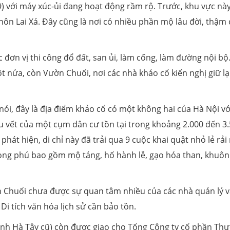
) với máy xúc-ủi đang hoạt động rầm rộ. Trước, khu vực này
ôn Lai Xá. Đây cũng là nơi có nhiều phần mộ lâu đời, thậm 
 đơn vị thi công đổ đất, san ủi, làm cống, làm đường nội bộ
 nửa, còn Vườn Chuối, nơi các nhà khảo cổ kiến nghị giữ lạ
 nói, đây là địa điểm khảo cổ có một không hai của Hà Nội vớ
u vết của một cụm dân cư tồn tại trong khoảng 2.000 đến 3
hát hiện, di chỉ này đã trải qua 9 cuộc khai quật nhỏ lẻ rải 
hong phú bao gồm mộ táng, hố hành lễ, gạo hóa than, khuôn
 Chuối chưa được sự quan tâm nhiều của các nhà quản lý 
i tích văn hóa lịch sử cần bảo tồn.
tỉnh Hà Tây cũ) còn được giao cho Tổng Công ty cổ phần Th