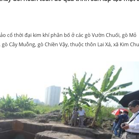
hảo cổ thời đại kim khí phân bố ở các gò Vườn Chuối, gò Mỏ
 gò Cây Muỗng, gò Chiền Vậy, thuộc thôn Lai Xá, xã Kim Ch