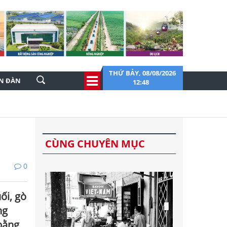
THỨ BẢY, 08/08/2026
ỄN ĐÀN
12:48
CÙNG CHUYÊN MỤC
0
ối, gò
ng
 bằng