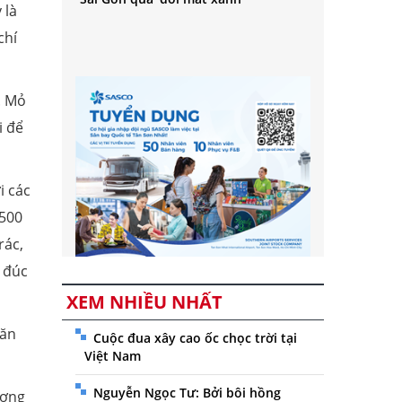
 là
chí
. Mỏ
i để
i các
.500
rác,
 đúc
XEM NHIỀU NHẤT
văn
Cuộc đua xây cao ốc chọc trời tại
Việt Nam
Nguyễn Ngọc Tư: Bởi bôi hồng
ương