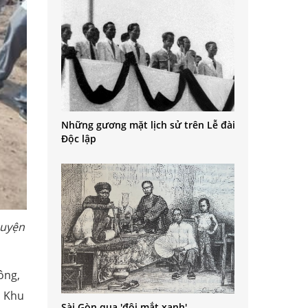
Những gương mặt lịch sử trên Lễ đài
Độc lập
huyện
ông,
a Khu
Sài Gòn qua 'đôi mắt xanh'