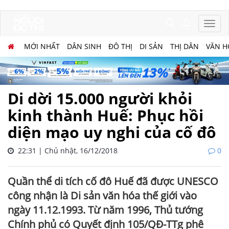
MỚI NHẤT
DÂN SINH
ĐÔ THỊ
DI SẢN
THỊ DÂN
VĂN H
Di dời 15.000 người khỏi
kinh thành Huế: Phục hồi
diện mạo uy nghi của cố đô
22:31 | Chủ nhật, 16/12/2018
0
Quần thể di tích cố đô Huế đã được UNESCO
công nhận là Di sản văn hóa thế giới vào
ngày 11.12.1993. Từ năm 1996, Thủ tướng
Chính phủ có Quyết định 105/QĐ-TTg phê