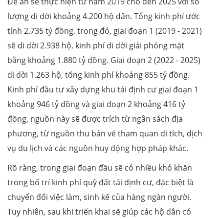
Đề án sẽ thực hiện từ năm 2019 cho đến 2025 với số
lượng di dời khoảng 4.200 hộ dân. Tổng kinh phí ước
tính 2.735 tỷ đồng, trong đó, giai đoạn 1 (2019 - 2021)
sẽ di dời 2.938 hộ, kinh phí di dời giải phóng mặt
bằng khoảng 1.880 tỷ đồng. Giai đoạn 2 (2022 - 2025)
di dời 1.263 hộ, tổng kinh phí khoảng 855 tỷ đồng.
Kinh phí đầu tư xây dựng khu tái định cư giai đoạn 1
khoảng 946 tỷ đồng và giai đoạn 2 khoảng 416 tỷ
đồng, nguồn này sẽ được trích từ ngân sách địa
phương, từ nguồn thu bán vé tham quan di tích, dịch
vụ du lịch và các nguồn huy động hợp pháp khác.
Rõ ràng, trong giai đoạn đầu sẽ có nhiều khó khăn
trong bố trí kinh phí quỹ đất tái định cư, đặc biệt là
chuyển đổi việc làm, sinh kế của hàng ngàn người.
Tuy nhiên, sau khi triển khai sẽ giúp các hộ dân có