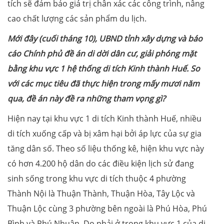
tích sẽ đảm bảo giá trị chân xác các công trình, nâng
cao chất lượng các sản phẩm du lịch.
Mới đây (cuối tháng 10), UBND tỉnh xây dựng và báo
cáo Chính phủ đề án di dời dân cư, giải phóng mặt
bằng khu vực 1 hệ thống di tích Kinh thành Huế. So
với các mục tiêu đã thực hiện trong mấy mươi năm
qua, đề án này đề ra những tham vọng gì?
Hiện nay tại khu vực 1 di tích Kinh thành Huế, nhiều
di tích xuống cấp và bị xâm hại bởi áp lực của sự gia
tăng dân số. Theo số liệu thống kê, hiện khu vực này
có hơn 4.200 hộ dân do các điều kiện lịch sử đang
sinh sống trong khu vực di tích thuộc 4 phường
Thành Nội là Thuận Thành, Thuận Hòa, Tây Lộc và
Thuận Lộc cùng 3 phường bên ngoài là Phú Hòa, Phú
Bình và Phú Nhuận. Do phải ở trong khu vực 1 của di