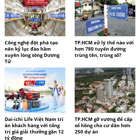
Công nghệ đột phá tạo
TP.HCM xử lý thế nào với
nên kỷ lục đào hầm
hơn 780 tuyến đường
xuyên lòng sông Dương
trùng tên, trùng số?
Tử
Dai-ichi Life Việt Nam tri
TP.HCM gỡ vướng để cấp
ân khách hàng với tổng
sổ hồng cho cư dân hơn
trị giá giải thưởng gần 12
250 dự án
tỷ đồng