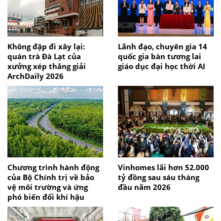
Không đập đi xây lại:
Lãnh đạo, chuyên gia 14
quán trà Đà Lạt của
quốc gia bàn tương lai
xưởng xép thắng giải
giáo dục đại học thời AI
ArchDaily 2026
Chương trình hành động
Vinhomes lãi hơn 52.000
của Bộ Chính trị về bảo
tỷ đồng sau sáu tháng
vệ môi trường và ứng
đầu năm 2026
phó biến đổi khí hậu