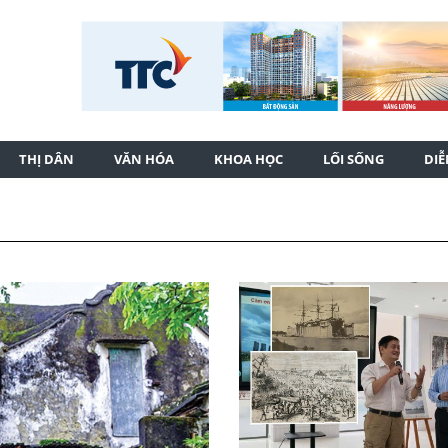
THỊ DÂN
VĂN HÓA
KHOA HỌC
LỐI SỐNG
DI