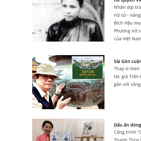
Nhân dịp tr
nữ sử - nàng
Bích Hậu ma
Phương nữ sử
của Việt Nam
Sài Gòn cuộn
Thay vì men 
tác giả Trần
gắn với sông
Dấu ấn dòng
Công trình “
Thanh Thúy 