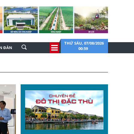
THỨ SÁU, 07/08/2026
ỄN ĐÀN
00:59