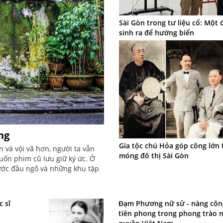
Sài Gòn trong tư liệu cổ: Một 
sinh ra để hướng biển
ng
Gia tộc chú Hỏa góp công lớn 
và vội vã hơn, người ta vẫn
móng đô thị Sài Gòn
uốn phim cũ lưu giữ ký ức. Ở
nước đầu ngõ và những khu tập
c sĩ
Đạm Phương nữ sử - nàng côn
tiên phong trong phong trào 