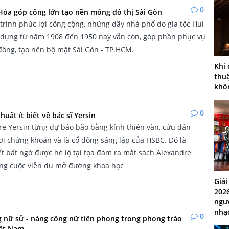
0
 Hỏa góp công lớn tạo nền móng đô thị Sài Gòn
rình phúc lợi công cộng, những dãy nhà phố do gia tộc Hui
 dựng từ năm 1908 đến 1950 nay vẫn còn, góp phần phục vụ
 đồng, tạo nên bộ mặt Sài Gòn - TP.HCM.
Khi
thuậ
khô
0
uất ít biết về bác sĩ Yersin
e Yersin từng dự báo bão bằng kính thiên văn, cứu dân
ơi chứng khoán và là cổ đông sáng lập của HSBC. Đó là
ết bất ngờ được hé lộ tại tọa đàm ra mắt sách Alexandre
ững cuộc viễn du mở đường khoa học
Giả
202
ngườ
nhạ
0
nữ sử - nàng công nữ tiên phong trong phong trào
iệt Nam