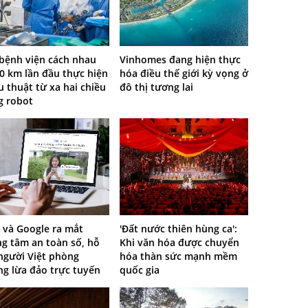
 bệnh viện cách nhau
Vinhomes đang hiện thực
0 km lần đầu thực hiện
hóa điều thế giới kỳ vọng ở
 thuật từ xa hai chiều
đô thị tương lai
g robot
 và Google ra mắt
'Đất nước thiên hùng ca':
g tâm an toàn số, hỗ
Khi văn hóa được chuyển
người Việt phòng
hóa thàn sức mạnh mềm
ng lừa đảo trực tuyến
quốc gia