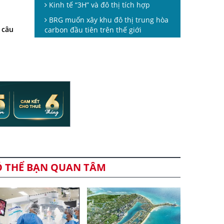
Kinh tế “3H” và đô thị tích hợp
BRG muốn xây khu đô thị trung hòa
 câu
carbon đầu tiên trên thế giới
Ó THỂ BẠN QUAN TÂM