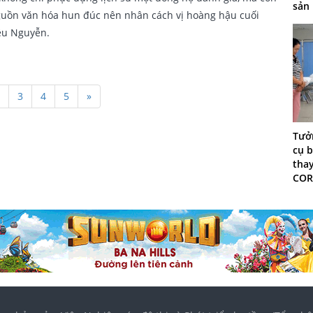
sản
guồn văn hóa hun đúc nên nhân cách vị hoàng hậu cuối
ều Nguyễn.
3
4
5
»
Tưởn
cụ b
tha
COR