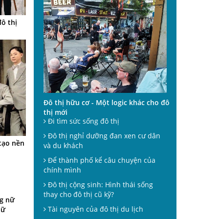
đô thị
Đô thị hữu cơ - Một logic khác cho đô
thị mới
Đi tìm sức sống đô thị
Đô thị nghỉ dưỡng đan xen cư dân
tạo nền
và du khách
Để thành phố kể câu chuyện của
chính mình
Đô thị cộng sinh: Hình thái sống
thay cho đô thị cũ kỹ?
g nữ
Tài nguyên của đô thị du lịch
nữ