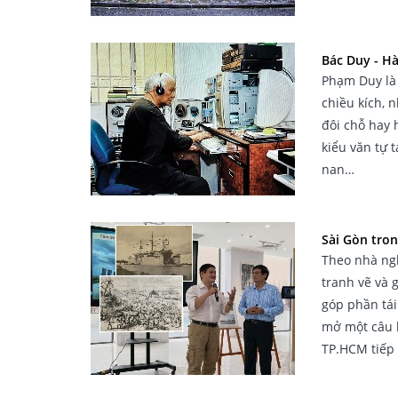
Bác Duy - H
Phạm Duy là 
chiều kích, 
đôi chỗ hay 
kiểu văn tự t
nan…
Sài Gòn tron
Theo nhà ngh
tranh vẽ và 
góp phần tái
mở một câu h
TP.HCM tiếp 