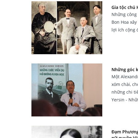
Gia tộc chú
Những công t
Bon Hoa xây
lợi ích cộng
Những góc kh
Một Alexandr
xóm chài, ch
những chi ti
Yersin - Nh
Đạm Phương 
nữ quyền V