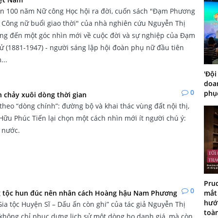
òn 100 năm Nữ công Học hội ra đời, cuốn sách "Đạm Phương
 Công nữ buổi giao thời" của nhà nghiên cứu Nguyễn Thị
ng đến một góc nhìn mới về cuộc đời và sự nghiệp của Đạm
 (1881-1947) - người sáng lập hội đoàn phụ nữ đầu tiên
...
'Đội
doa
0
phục
 chảy xuôi dòng thời gian
theo “dòng chính”: đường bộ và khai thác vùng đất nội thị,
 Hữu Phúc Tiến lại chọn một cách nhìn mới ít người chú ý:
 nước.
Prud
0
 tộc hun đúc nên nhân cách Hoàng hậu Nam Phương
mắt 
hướ
Gia tộc Huyện Sĩ – Dấu ấn còn ghi” của tác giả Nguyễn Thị
toàn
không chỉ phục dựng lịch sử một dòng họ danh giá, mà còn