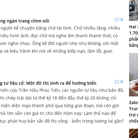
0
àng ngàn trang chìm nổi
Hai
người kể chuyện bằng chữ tài tình. Chữ nhiều tầng, nhiều
1.70
nhiều hình ảnh, đọc chữ mà nghe âm thanh thánh thót, có
phẫu
hơn nghe nhạc. Ông kể đời người nhẹ như không, với một
bằn
ại và kiêu hãnh khi nói về những kiếp nạn, lầm lỗi, gian
0
g tư liệu cổ: Một đô thị sinh ra để hướng biển
iên cứu Trần Hữu Phúc Tiến, các nguồn tư liệu như bản đồ,
ghi chép trải dài từ thế kỷ 18 đến đầu thế kỷ 20 không chỉ
Zalo
 hiện diện mạo thành phố qua từng giai đoạn, mà còn gợi
Trun
ỏi lớn vẫn còn giá trị cho đến hôm nay: Làm thế nào để
trợ 
chố
tục phát huy bản sắc đô thị sông - biển trong tương lai gần?