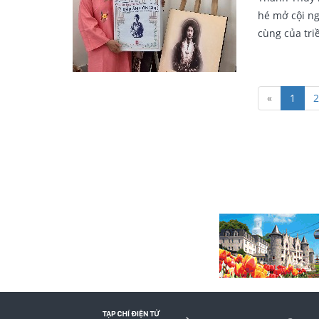
hé mở cội n
cùng của tri
«
1
2