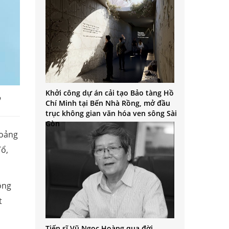
Khởi công dự án cải tạo Bảo tàng Hồ
p
Chí Minh tại Bến Nhà Rồng, mở đầu
trục không gian văn hóa ven sông Sài
Gòn
hoảng
Tổ,
ông
t
Tiến sĩ Vũ Ngọc Hoàng qua đời