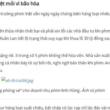
ệt mỏi vì bão hòa
 trường phim Việt vẫn ngày ngày chứng kiến hàng loạt nhiề
iền
thừa nhận thất bại và phải xin lỗi các nhà đầu tư khi phi
Xuân Lan tiết lộ trạng thái suy sụp khi thua lỗ 30 tỷ đồng sa
ng nề. 3 trong số 5 phim không thể hòa vốn. Nhà sản xuất
ng cá nhân bày tỏ sự bối rối, nghi ngờ bản thân khi phim
An
u.
ng phòng vé" cho doanh thu phim
Anh Hùng
. Ảnh từ phim
ur hàng loạt suất chiếu, bất chấp có lúc rạp chỉ lác đác vài 