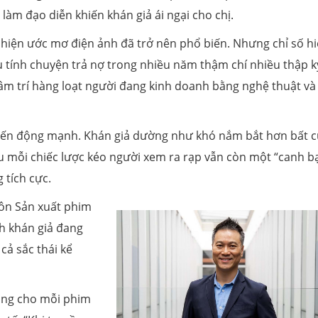
làm đạo diễn khiến khán giả ái ngại cho chị.
 hiện ước mơ điện ảnh đã trở nên phổ biến. Nhưng chỉ số h
ầu tính chuyện trả nợ trong nhiều năm thậm chí nhiều thập kỷ
 tâm trí hàng loạt người đang kinh doanh bằng nghệ thuật và
biến động mạnh. Khán giả dường như khó nắm bắt hơn bất c
au mỗi chiếc lược kéo người xem ra rạp vẫn còn một “canh b
 tích cực.
ôn Sản xuất phim
nh khán giả đang
cả sắc thái kể
hông cho mỗi phim