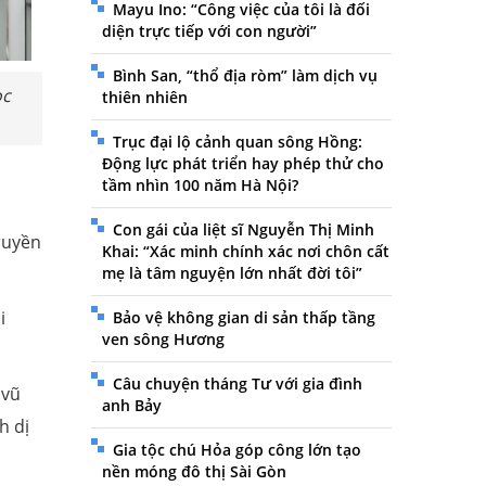
Mayu Ino: “Công việc của tôi là đối
diện trực tiếp với con người”
Bình San, “thổ địa ròm” làm dịch vụ
ọc
thiên nhiên
Trục đại lộ cảnh quan sông Hồng:
Động lực phát triển hay phép thử cho
tầm nhìn 100 năm Hà Nội?
Con gái của liệt sĩ Nguyễn Thị Minh
ruyền
Khai: “Xác minh chính xác nơi chôn cất
mẹ là tâm nguyện lớn nhất đời tôi”
i
Bảo vệ không gian di sản thấp tầng
ven sông Hương
Câu chuyện tháng Tư với gia đình
 vũ
anh Bảy
h dị
Gia tộc chú Hỏa góp công lớn tạo
nền móng đô thị Sài Gòn