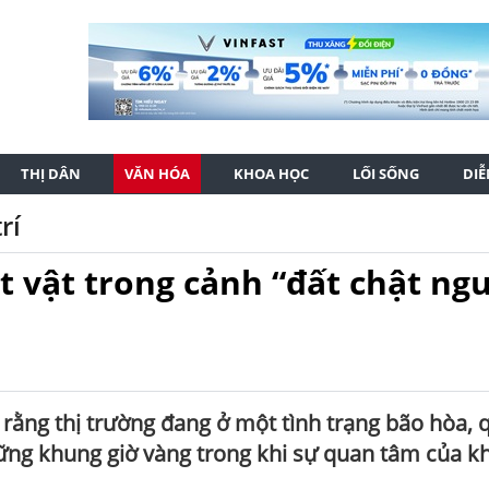
THỊ DÂN
VĂN HÓA
KHOA HỌC
LỐI SỐNG
DI
rí
t vật trong cảnh “đất chật ng
 rằng thị trường đang ở một tình trạng bão hòa, 
ng khung giờ vàng trong khi sự quan tâm của k