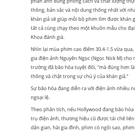
phản ánh đúng phong cách và chất lượng thực 
thông, bản sắc và nội dung thống nhất với nh
khán giả sẽ giúp mỗi bộ phim tìm được khán gi
tất cả cùng chạy theo một khuôn mẫu cho đại
Khoa đánh giá.
Nhìn lại mùa phim cao điểm 30.4-1.5 vừa qua,
gia điện ảnh Nguyên Ngọc (Ngọc Nick M) cho r
trường đã bão hòa tuyệt đối, "mà đúng hơn là
thông và chật trong sự chú ý của khán giả.”
Sự bão hòa đang diễn ra với điện ảnh nhiều n
ngoại lệ.
Theo phân tích, nếu Hollywood đang bão hòa vớ
trụ điện ảnh, thương hiệu cũ được tái chế liê
dân gian, hài gia đình, phim có ngôi sao, ph