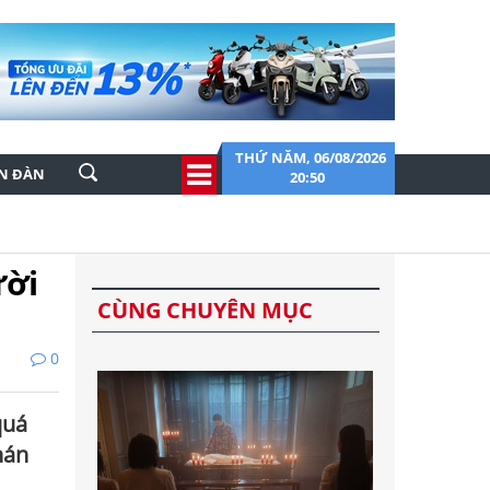
THỨ NĂM, 06/08/2026
ỄN ĐÀN
20:50
ười
CÙNG CHUYÊN MỤC
0
quá
hán