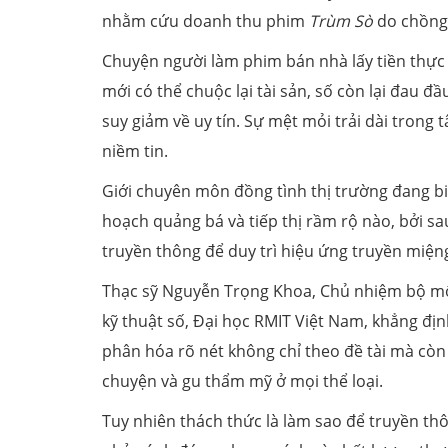
nhằm cứu doanh thu phim
Trùm Sò
do chồng 
Chuyện người làm phim bán nhà lấy tiền thực
mới có thể chuộc lại tài sản, số còn lại đau đ
suy giảm về uy tín. Sự mệt mỏi trải dài trong
niềm tin.
Giới chuyên môn đồng tình thị trường đang 
hoạch quảng bá và tiếp thị rầm rộ nào, bởi s
truyền thông để duy trì hiệu ứng truyền miệng
Thạc sỹ Nguyễn Trọng Khoa, Chủ nhiệm bộ m
kỹ thuật số, Đại học RMIT Việt Nam, khẳng đị
phân hóa rõ nét không chỉ theo đề tài mà còn 
chuyện và gu thẩm mỹ ở mọi thể loại.
Tuy nhiên thách thức là làm sao để truyền t