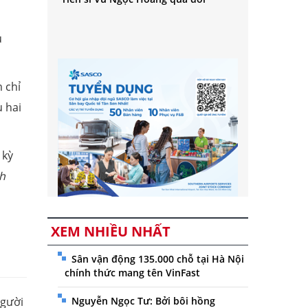
u
m chỉ
u hai
 kỳ
h
XEM NHIỀU NHẤT
Sân vận động 135.000 chỗ tại Hà Nội
chính thức mang tên VinFast
người
Nguyễn Ngọc Tư: Bởi bôi hồng