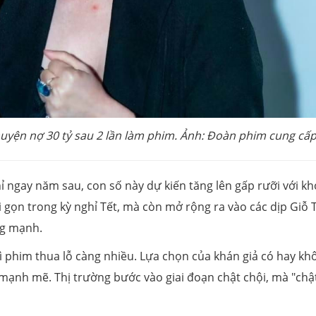
chuyện nợ 30 tỷ sau 2 lần làm phim. Ảnh: Đoàn phim cung cấ
ỉ ngay năm sau, con số này dự kiến tăng lên gấp rưỡi với k
gọn trong kỳ nghỉ Tết, mà còn mở rộng ra vào các dịp Giỗ 
ăng mạnh.
hì phim thua lỗ càng nhiều. Lựa chọn của khán giả có hay kh
 mạnh mẽ. Thị trường bước vào giai đoạn chật chội, mà "chậ