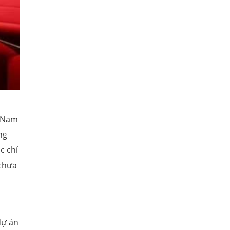
t Nam
ng
c chỉ
 chưa
dự án