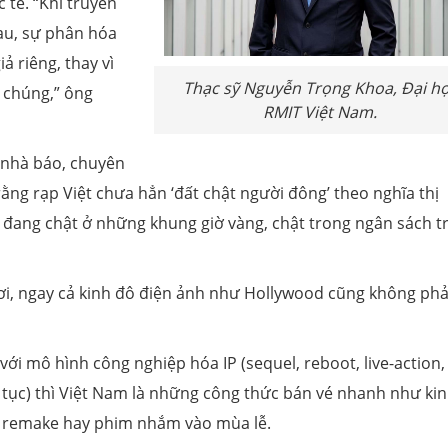
tế. “Khi truyền
au, sự phân hóa
ả riêng, thay vì
Thạc sỹ Nguyễn Trọng Khoa, Đại h
 chúng,” ông
RMIT Việt Nam.
 nhà báo, chuyên
ằng rạp Việt chưa hẳn ‘đất chật người đông’ theo nghĩa thị
 đang chật ở những khung giờ vàng, chật trong ngân sách t
ơi, ngay cả kinh đô điện ảnh như Hollywood cũng không phả
i mô hình công nghiệp hóa IP (sequel, reboot, live-action,
n tục) thì Việt Nam là những công thức bán vé nhanh như kin
im remake hay phim nhắm vào mùa lễ.