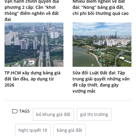
Vận hành chính quyền địa
Nhiều điểm nghẽn về đất
phương 2 cấp: Cần “khơi
đai: “Nóng” bảng giá đất,
thông” điểm nghẽn về đất
chi phí bồi thường quá cao
đai
TP.HCM xây dựng bảng giá
Sửa đổi Luật Đất đai: Tập
đất lần đầu, áp dụng từ
trung giải quyết những vấn
2026
đề cấp thiết, đang gây
vướng mắc
TAGS
bỏ khung giá đất
giá thị trường
Nghị quyết 18
bảng giá đất