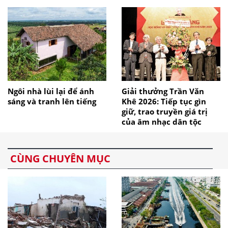
Ngôi nhà lùi lại để ánh
Giải thưởng Trần Văn
sáng và tranh lên tiếng
Khê 2026: Tiếp tục gìn
giữ, trao truyền giá trị
của âm nhạc dân tộc
CÙNG CHUYÊN MỤC