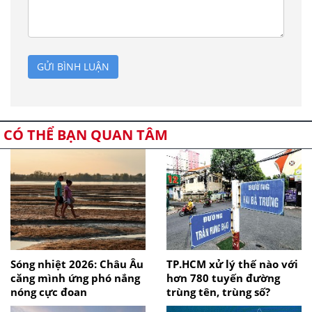
GỬI BÌNH LUẬN
CÓ THỂ BẠN QUAN TÂM
Sóng nhiệt 2026: Châu Âu
TP.HCM xử lý thế nào với
căng mình ứng phó nắng
hơn 780 tuyến đường
nóng cực đoan
trùng tên, trùng số?