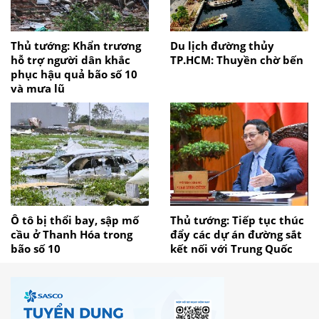
Thủ tướng: Khẩn trương
Du lịch đường thủy
hỗ trợ người dân khắc
TP.HCM: Thuyền chờ bến
phục hậu quả bão số 10
và mưa lũ
Ô tô bị thổi bay, sập mố
Thủ tướng: Tiếp tục thúc
cầu ở Thanh Hóa trong
đẩy các dự án đường sắt
bão số 10
kết nối với Trung Quốc