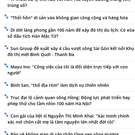
trùng số?
"Thổi hồn" di sản vào không gian công cộng và hàng hóa
Di dời làng phong gần 100 năm để xây đô thị du lịch: Có xóa
sổ dấu tích Hàn Mặc Tử?
Sun Group đề xuất xây 4 cầu vượt sông Sài Gòn kết nối Khu
đô thị mới Bình Quới - Thanh Đa
Mayu Ino: “Công việc của tôi là đối diện trực tiếp với con
người”
Bình San, “thổ địa ròm” làm dịch vụ thiên nhiên
Trục đại lộ cảnh quan sông Hồng: Động lực phát triển hay
phép thử cho tầm nhìn 100 năm Hà Nội?
Con gái của liệt sĩ Nguyễn Thị Minh Khai: “Xác minh chính
xác nơi chôn cất mẹ là tâm nguyện lớn nhất đời tôi”
Bảo vệ không gian di sản thấp tầng ven sông Hương