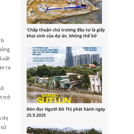
‘Chấp thuận chủ trương đầu tư là giấy
khai sinh của dự án, không thể bỏ’
rò
không
 Luật
ạo ra
số
t trở
Đón đọc Người Đô Thị phát hành ngày
25.9.2025
 thị
 sử