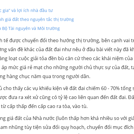
 gia” và lợi ích nhà đầu tư
ịnh giá đất theo nguyên tắc thị trường
ho Bộ Tài nguyên và Môi trường
h tế được chuyển đổi theo hướng thị trường, bên cạnh vai t
hững vấn đề khác của đất đai như nêu ở đầu bài viết này đã 
ng loạt cuộc giải tỏa đền bù căn cứ theo các khái niệm của
đã áp mức giá rẻ mạt cho những người chủ thực sự của đất, t
dẳng hàng chục năm qua trong người dân.
cho thấy các vụ khiếu kiện về đất đai chiếm 60 - 70% tổng 
ợc đưa ra xét xử cũng có tỷ lệ cao liên quan đến đất đai. Đấ
từ cấp thấp đến cấp cao ra tòa, vào tù.
ảng giá đất của Nhà nước (luôn thấp hơn khá nhiều so với giá
ham nhũng tùy tiện sửa đổi quy hoạch, chuyển đổi mục đích