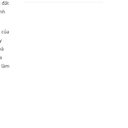
t đất
ảnh
i của
y
và
a
c làm