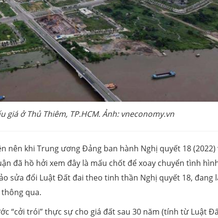
ấu giá ở Thủ Thiêm, TP.HCM. Ảnh: vneconomy.vn
rên nên khi Trung ương Đảng ban hành Nghị quyết 18 (2022) 
luận đã hồ hởi xem đây là mấu chốt để xoay chuyển tình hình
o sửa đổi Luật Đất đai theo tinh thần Nghị quyết 18, đang l
, thông qua.
ớc “cởi trói” thực sự cho giá đất sau 30 năm (tính từ Luật Đấ