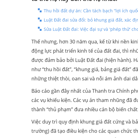
Thu hồi đất dự án: Cần tách bạch “lợi ích quốc
Luật Đất đai sửa đổi: bỏ khung giá đất, xác đ
Sửa Luật Đất đai: Việc đại sự và 'phép thử' c
Thế nhưng, hơn 30 năm qua, kể từ khi nền kin
động lực phát triển kinh tế của đất đai, thì n
được đảm bảo bởi Luật Đất đai (hiện hành). Hà
như “thu hồi đất”, “khung giá, bảng giá đất” 
những thiệt thòi, oan sai và nỗi ám ảnh dai 
Báo cáo gần đây nhất của Thanh tra Chính phủ 
các vụ khiếu kiện. Các vụ án tham nhũng đã đư
thành “thủ phạm” đưa nhiều cán bộ biến chất 
Việc duy trì quy định khung giá đất cứng và b
trường) đã tạo điều kiện cho các quan chức t