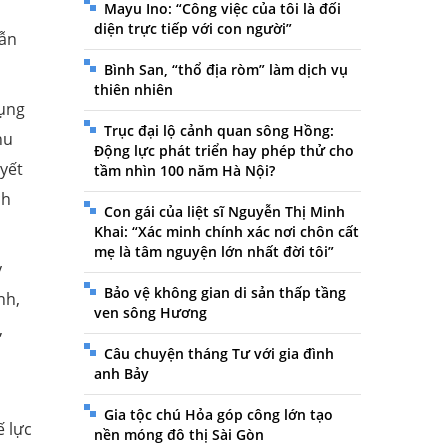
Mayu Ino: “Công việc của tôi là đối
diện trực tiếp với con người”
dẫn
Bình San, “thổ địa ròm” làm dịch vụ
thiên nhiên
dụng
Trục đại lộ cảnh quan sông Hồng:
hu
Động lực phát triển hay phép thử cho
uyết
tầm nhìn 100 năm Hà Nội?
ch
Con gái của liệt sĩ Nguyễn Thị Minh
Khai: “Xác minh chính xác nơi chôn cất
mẹ là tâm nguyện lớn nhất đời tôi”
y
Bảo vệ không gian di sản thấp tầng
nh,
ven sông Hương
,
Câu chuyện tháng Tư với gia đình
n
anh Bảy
Gia tộc chú Hỏa góp công lớn tạo
ế lực
nền móng đô thị Sài Gòn