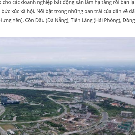
ao cho các doanh nghiệp bất động sản làm hạ tầng rồi bán lại
ạo bức xúc xã hội. Nổi bật trong những oan trái của dân về đấ
Hưng Yên), Cồn Dầu (Đà Nẵng), Tiên Lãng (Hải Phòng), Đồn