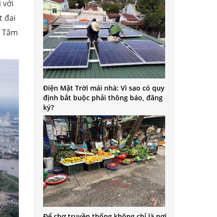
 với
t đai
g Tâm
Điện Mặt Trời mái nhà: Vì sao có quy
định bắt buộc phải thông báo, đăng
ký?
Để chợ truyền thống không chỉ là nơi