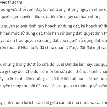
việc thực thi
đá bóng vừa thổi còi”. Đây là một trong những nguyên nhân 
 quyền lạm quyền, tiêu cực, tiềm ẩn nguy cơ tham nhũng.
iều quyền (quyết định quy hoạch sử dụng đất, kế hoạch sử 
nh hạn mức sử dụng đất, thời hạn sử dụng đất; quyết định t
quyết định trao quyền sử dụng đất cho người sử dụng đất; q
g trên thực tế Nhà nước đã chưa quản lý được đất đai một cá
, nhưng trong dự thảo sửa đổi Luật Đất đai lần này, các qu
 có gì thay đổi. Cho dù, cứ mỗi lần sửa đổi, thủ tục hành chá
 - trên bình diện quốc gia - có thể tiến bộ hơn, cởi mở hơn
quyền trong thu hồi đất của các cơ quan có thẩm quyền vẫ
y sinh nhóm lợi ích, cấu kết giữa cán bộ nhà nước và các th