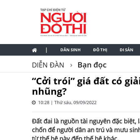
|
DÂN SINH
ĐÔ THỊ
DI SẢN
Bạn đọc
DIỄN ĐÀN
“Cởi trói” giá đất có g
nhũng?
10:28 | Thứ sáu, 09/09/2022
Đất đai là nguồn tài nguyên đặc biệt, l
chốn để người dân an trú và mưu sinh
từ thế hệ này đến thế hệ khác.