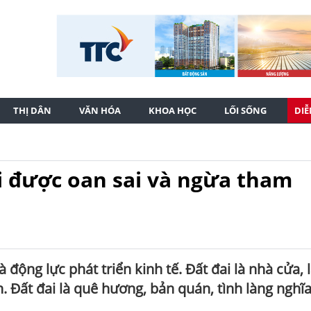
THỊ DÂN
VĂN HÓA
KHOA HỌC
LỐI SỐNG
DI
iải được oan sai và ngừa tham
à động lực phát triển kinh tế. Đất đai là nhà cửa, 
. Đất đai là quê hương, bản quán, tình làng nghĩ