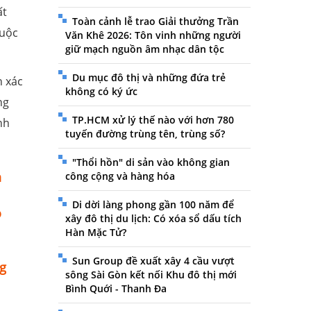
ất
Toàn cảnh lễ trao Giải thưởng Trần
buộc
Văn Khê 2026: Tôn vinh những người
giữ mạch nguồn âm nhạc dân tộc
Du mục đô thị và những đứa trẻ
h xác
không có ký ức
ng
TP.HCM xử lý thế nào với hơn 780
nh
tuyến đường trùng tên, trùng số?
"Thổi hồn" di sản vào không gian
n
công cộng và hàng hóa
Di dời làng phong gần 100 năm để
ỏ
xây đô thị du lịch: Có xóa sổ dấu tích
Hàn Mặc Tử?
Sun Group đề xuất xây 4 cầu vượt
g
sông Sài Gòn kết nối Khu đô thị mới
Bình Quới - Thanh Đa