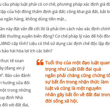
 cầu pháp luật phải có cơ chế, phương pháp xác định giá đ
lập của hội đồng thẩm định giá đất; công khai giá đất, bắt 
ua ngân hàng, không dùng tiền mặt...
ần này đặt vấn đề cốt lõi là phải tìm cách nào xác định chín
iá đất thường xuyên biến động? Cơ chế pháp lý nào để hội đồ
 UBND cấp tỉnh? Liệu có thể sử dụng các định chế độc lập đị
 bảo hài hòa lợi ích các bên?
 thực tế soạn
Tuổi thọ của một đạo luật qua
ày (đang xin ý
trọng như Luật Đất đai quá
ngắn phải chăng cũng chứng t
ới”. Báo cáo đánh
sự bất ổn trong nhận thức làm
ịnh hướng sửa đổi
luật và cũng là một nguyên
 một trong những
nhân gây bất ổn về đất đai tron
 quy định Nhà
đời sống xã hội.
 đối với đất đai,