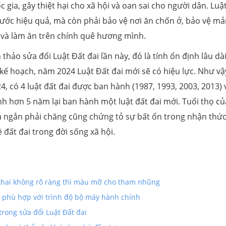
c gia, gây thiệt hại cho xã hội và oan sai cho người dân. Luậ
nước hiệu quả, mà còn phải bảo vệ nơi ăn chốn ở, bảo vệ m
g và làm ăn trên chính quê hương mình.
thảo sửa đổi Luật Đất đai lần này, đó là tính ổn định lâu dà
 kế hoạch, năm 2024 Luật Đất đai mới sẽ có hiệu lực. Như vậ
4, có 4 luật đất đai được ban hành (1987, 1993, 2003, 2013) 
ình hơn 5 năm lại ban hành một luật đất đai mới. Tuổi thọ củ
á ngắn phải chăng cũng chứng tỏ sự bất ổn trong nhận thứ
 đất đai trong đời sống xã hội.
 khai không rõ ràng thì màu mỡ cho tham nhũng
 phù hợp với trình độ bộ máy hành chính
trong sửa đổi Luật Đất đai