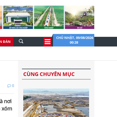
CHỦ NHẬT, 09/08/2026
ỄN ĐÀN
00:28
CÙNG CHUYÊN MỤC
0
là nơi
a xóm