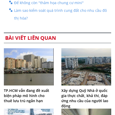
Để không còn "thảm họa chung cư mini"
Làm sao kiểm soát quá trình cung đất cho nhu cầu đô
thị hóa?
BÀI VIẾT LIÊN QUAN
TP.HCM vẫn đang đề xuất
Xây dựng Quỹ Nhà ở quốc
biện pháp mô hình cho
gia thực chất, khả thi, đáp
thuê lưu trú ngắn hạn
ứng nhu cầu của người lao
động