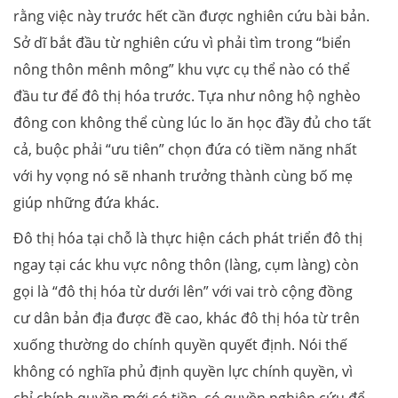
rằng việc này trước hết cần được nghiên cứu bài bản.
Sở dĩ bắt đầu từ nghiên cứu vì phải tìm trong “biển
nông thôn mênh mông” khu vực cụ thể nào có thể
đầu tư để đô thị hóa trước. Tựa như nông hộ nghèo
đông con không thể cùng lúc lo ăn học đầy đủ cho tất
cả, buộc phải “ưu tiên” chọn đứa có tiềm năng nhất
với hy vọng nó sẽ nhanh trưởng thành cùng bố mẹ
giúp những đứa khác.
Đô thị hóa tại chỗ là thực hiện cách phát triển đô thị
ngay tại các khu vực nông thôn (làng, cụm làng) còn
gọi là “đô thị hóa từ dưới lên” với vai trò cộng đồng
cư dân bản địa được đề cao, khác đô thị hóa từ trên
xuống thường do chính quyền quyết định. Nói thế
không có nghĩa phủ định quyền lực chính quyền, vì
chỉ chính quyền mới có tiền, có quyền nghiên cứu để