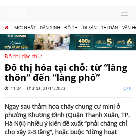
MỚI NHẤT
DÂN SINH
ĐÔ THỊ
DI SẢN
THỊ DÂN
VĂN H
Đô thị đặc thù:
Đô thị hóa tại chỗ: từ “làng
thôn” đến “làng phố”
11:04 | Thứ ba, 21/11/2023
0
Ngay sau thảm họa cháy chung cư mini ở
phường Khương Đình (Quận Thanh Xuân, TP.
Hà Nội) nhiều ý kiến đề xuất “phải chăng chỉ
cho xây 2-3 tầng”, hoặc buộc “dừng hoạt