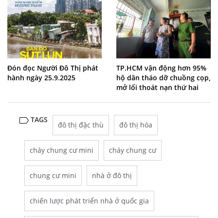
Đón đọc Người Đô Thị phát
TP.HCM vận động hơn 95%
hành ngày 25.9.2025
hộ dân tháo dỡ chuồng cọp,
mở lối thoát nạn thứ hai
TAGS
đô thị đặc thù
đô thị hóa
cháy chung cư mini
cháy chung cư
chung cư mini
nhà ở đô thị
chiến lược phát triển nhà ở quốc gia