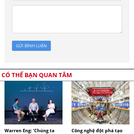
GỬI BÌNH LUẬN
CÓ THỂ BẠN QUAN TÂM
Warren Eng: 'Chúng ta
Công nghệ đột phá tạo