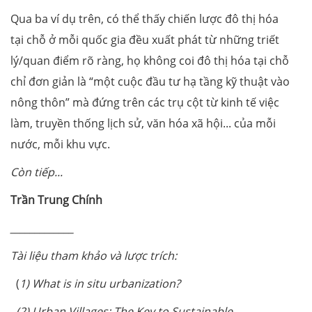
Qua ba ví dụ trên, có thể thấy chiến lược đô thị hóa
tại chỗ ở mỗi quốc gia đều xuất phát từ những triết
lý/quan điểm rõ ràng, họ không coi đô thị hóa tại chỗ
chỉ đơn giản là “một cuộc đầu tư hạ tầng kỹ thuật vào
nông thôn” mà đứng trên các trụ cột từ kinh tế việc
làm, truyền thống lịch sử, văn hóa xã hội... của mỗi
nước, mỗi khu vực.
Còn tiếp...
Trần Trung Chính
_____________
Tài liệu tham khảo và lược trích:
(
1) What is in situ urbanization?
(2)
Urban Villages: The Key to Sustainable