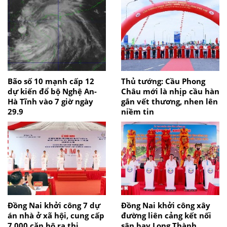
Bão số 10 mạnh cấp 12
Thủ tướng: Cầu Phong
dự kiến đổ bộ Nghệ An-
Châu mới là nhịp cầu hàn
Hà Tĩnh vào 7 giờ ngày
gắn vết thương, nhen lên
29.9
niềm tin
Đồng Nai khởi công 7 dự
Đồng Nai khởi công xây
án nhà ở xã hội, cung cấp
đường liên cảng kết nối
7.000 căn hộ ra thị
sân bay Long Thành