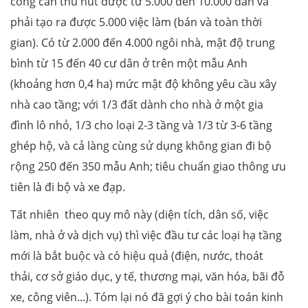
công cần thu hút được từ 5.000 đến 10.000 dân và
phải tạo ra được 5.000 việc làm (bán và toàn thời
gian). Có từ 2.000 đến 4.000 ngôi nhà, mật độ trung
bình từ 15 đến 40 cư dân ở trên một mẫu Anh
(khoảng hơn 0,4 ha) mức mật độ không yêu cầu xây
nhà cao tầng; với 1/3 đất dành cho nhà ở một gia
đình lô nhỏ, 1/3 cho loại 2-3 tầng và 1/3 từ 3-6 tầng
ghép hộ, và cả làng cùng sử dụng không gian đi bộ
rộng 250 đến 350 mẫu Anh; tiêu chuẩn giao thông ưu
tiên là đi bộ và xe đạp.
Tất nhiên theo quy mô này (diện tích, dân số, việc
làm, nhà ở và dịch vụ) thì việc đầu tư các loại hạ tầng
mới là bắt buộc và có hiệu quả (điện, nước, thoát
thải, cơ sở giáo dục, y tế, thương mại, văn hóa, bãi đỗ
xe, công viên...). Tóm lại nó đã gợi ý cho bài toán kinh