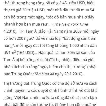
thất thượng hạng rộng rãi có giá 45 triệu USD, biệt
thự có giá 30 triệu USD, một nhà đầu tư đã mua 54
căn hộ trong một ngày, “tốc độ bán mua nhà ở đây
nhanh hơn bạn mua rau”… (
The New York Time
4.2010). TP. Tam Á (đảo Hải Nam) năm 2009 mỗi ngày
có hơn 200 người đổ về mua loại “bất động sản tiềm
năng”, mỗi ngày đất tốt tăng khoảng 1.000 nhân dân
2
tệ/1m
(164 USD)… Hậu quả là hơn 30% tài sản của
Tam Á bị bỏ trống khi sốt đất hạ nhiệt, điều mà giới
phân tích cho rằng “nguy hiểm cho thị trường” (nhật
báo Trung Quốc
/Tân Hoa Xã
ngày
29.1.2010)…
Thị trường đất Trung Quốc có chế độ sở hữu và cách
chính quyền ra các quyết định hành chính về đất khá
giống Việt Nam, nên nước ta cũng đã có các cơn kịch
phát bất động sản tương tự. Chẳng hạn cũng quãng