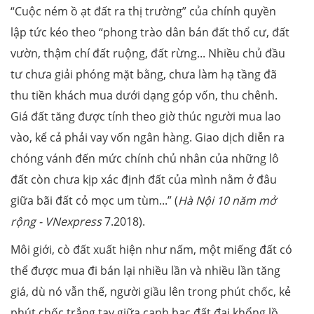
“Cuộc ném ồ ạt đất ra thị trường” của chính quyền
lập tức kéo theo “phong trào dân bán đất thổ cư, đất
vườn, thậm chí đất ruộng, đất rừng... Nhiều chủ đầu
tư chưa giải phóng mặt bằng, chưa làm hạ tầng đã
thu tiền khách mua dưới dạng góp vốn, thu chênh.
Giá đất tăng được tính theo giờ thúc người mua lao
vào, kể cả phải vay vốn ngân hàng. Giao dịch diễn ra
chóng vánh đến mức chính chủ nhân của những lô
đất còn chưa kịp xác định đất của mình nằm ở đâu
giữa bãi đất cỏ mọc um tùm...” (
Hà Nội 10 năm mở
rộng - VNexpress
7.2018).
Môi giới, cò đất xuất hiện như nấm, một miếng đất có
thể được mua đi bán lại nhiều lần và nhiều lần tăng
giá, dù nó vẫn thế, người giầu lên trong phút chốc, kẻ
phút chốc trắng tay giữa canh bạc đất đai khổng lồ.