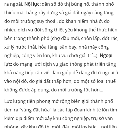
ra ngoài.
Nội lực
:
dân số đô thị bùng nổ, thành phố
thiếu mặt bằng xây dựng và giá đất ngày càng tăng,
do môi trường suy thoái, do khan hiếm nhà ở, do
nhiều dịch vụ đời sống thiết yếu không thể thực hiện
bên trong thành phố (chợ đầu mối, chôn lấp, đốt rác,
xử lý nước thải, hỏa táng, sân bay, nhà máy công
nghiệp, công viên lớn, khu vui chơi giải trí...).
Ngoại
lực:
do mạng lưới dịch vụ giao thông phát triển tăng
khả năng tiếp cận việc làm giúp dễ dàng đi từ ngoại ô
vào nội đô, do giá đất thấp hơn, do một số loại thuế
không được áp dụng, do môi trường tốt hơn...
Lực lượng tiên phong mở rộng biên giới thành phố
tiến ra “vùng đất hứa” là các tập đoàn kinh tế lớn tìm
kiếm địa điểm mới xây khu công nghiệp, trụ sở văn
phòng, xây khu đô thị mới, đầu mối logistic… nơi liên