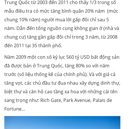
Trung Quốc từ 2003 đến 2011 cho thấy 1/3 trong số
mẫu điều tra có mức tăng bình quân 20% năm (mức
chung 10% năm) người mua lời gấp đôi chỉ sau 5
năm. Dẫn đến tổng nguồn cung không gian ở (nhà và
chung cư) tăng gần gấp đôi chỉ trong 3 năm, từ 2008
đến 2011 tại 35 thành phố.
Năm 2009 một con số kỷ lục 560 tỷ USD bất động sản
đã được bán ở Trung Quốc, tăng 80% so với năm
trước (số liệu thống kê của chính phủ). Và với giá cả
tăng vọt, các chủ đầu tư đua nhau xây dựng dinh thự,
biệt thự và căn hộ cao tầng xa hoa với những cái tên
sang trọng như: Rich Gate, Park Avenue, Palais de
Fortune…