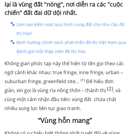
lại là vùng đất "nóng", nơi diễn ra các "cuộc
chiến" đất đai dữ dội nhất.
Làm sao kiểm soát quá trình cung đất cho nhu cầu đô
thị hóa?
Định hướng chính sách phát triển đô thị Việt Nam qua
đánh giá một thập niên đô thị hóa
Không gian phức tạp này thể hiện từ tên gọi theo các
ngữ cảnh khác nhau: true fringe, inne fringe, urban –
(1)
suburban fringe, greenfield site…
Để hiểu đơn
(2)
giản, xin gọi là vùng rìa nông thôn – thành thị
, và
cùng một cảm nhận đầu tiên: vùng đất chứa chất
nhiều xung lực liên tục giao tranh.
“Vùng hỗn mang”
Không có sự hiểu biết thống nhất tuyệt đối về vùng