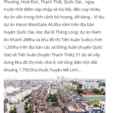
Phượng, Hoài Đức, Thạch Thất, Quốc Oai... ngay
trước thời điểm sáp nhập về Hà Nội, đến nay nhiều
dự án vẫn trong tình cảnh bỏ hoang, dở dang... Ví dụ:
dự án Hanoi WestGate 44,4ha nằm trên địa bàn
huyện Quốc Oai, dọc đại lộ Thăng Long; dự án Nam
An Khánh 288ha và khu đô thị Tiến Xuân Sudico hơn
1.200ha trên địa bàn các xã Đông Xuân (huyện Quốc
Oai) xã Tiến Xuân (huyện Thạch Thất); 51 dự án xây
dựng khu đô thị mới, nhà ở, với tổng diện tích đất
khoảng 1.759,5ha thuộc huyện Mê Linh…