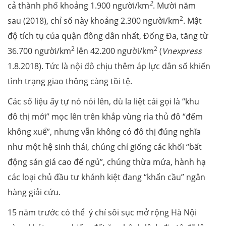
2
cả thành phố khoảng 1.900 người/km
. Mười năm
2
sau (2018), chỉ số này khoảng 2.300 người/km
. Mật
độ tích tụ của quận đông dân nhất, Đống Đa, tăng từ
2
2
36.700 người/km
lên 42.200 người/km
(
Vnexpress
1.8.2018). Tức là nội đô chịu thêm áp lực dân số khiến
tình trạng giao thông càng tồi tệ.
Các số liệu ấy tự nó nói lên, dù la liệt cái gọi là “khu
đô thị mới” mọc lên trên khắp vùng rìa thủ đô “đếm
không xuể”, nhưng vẫn không có đô thị đúng nghĩa
như một hệ sinh thái, chúng chỉ giống các khối “bất
động sản giá cao để ngủ”, chúng thừa mứa, hành hạ
các loại chủ đầu tư khánh kiệt đang “khẩn cầu” ngân
hàng giải cứu.
15 năm trước có thể ý chí sôi sục mở rộng Hà Nội