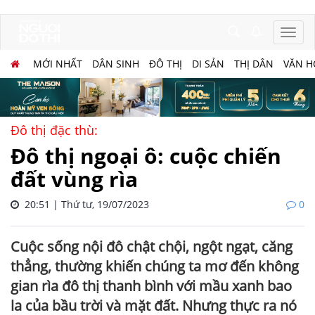
MỚI NHẤT
DÂN SINH
ĐÔ THỊ
DI SẢN
THỊ DÂN
VĂN H
Đô thị đặc thù:
Đô thị ngoại ô: cuộc chiến
đất vùng rìa
20:51 | Thứ tư, 19/07/2023
0
Cuộc sống nội đô chật chội, ngột ngạt, căng
thẳng, thường khiến chúng ta mơ đến không
gian rìa đô thị thanh bình với mầu xanh bao
la của bầu trời và mặt đất. Nhưng thực ra nó