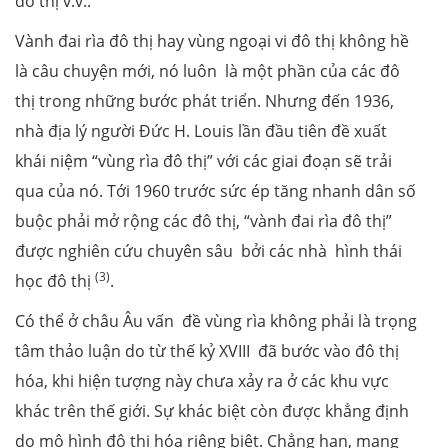
đô thị v.v..
Vành đai rìa đô thị hay vùng ngoại vi đô thị không hề
là câu chuyện mới, nó luôn là một phần của các đô
thị trong những bước phát triển. Nhưng đến 1936,
nhà địa lý người Đức H. Louis lần đầu tiên đề xuất
khái niệm “vùng rìa đô thị” với các giai đoạn sẽ trải
qua của nó. Tới 1960 trước sức ép tăng nhanh dân số
buộc phải mở rộng các đô thị, “vành đai rìa đô thị”
được nghiên cứu chuyên sâu bởi các nhà hình thái
(3)
học đô thị
.
Có thể ở châu Âu vấn đề vùng rìa không phải là trọng
tâm thảo luận do từ thế kỷ XVIII đã bước vào đô thị
hóa, khi hiện tượng này chưa xảy ra ở các khu vực
khác trên thế giới. Sự khác biệt còn được khẳng định
do mô hình đô thị hóa riêng biệt. Chẳng hạn, mạng