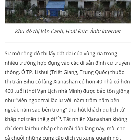
Khu đô thị Vân Canh, Hoài Đức. Ảnh: internet
Sự mở rộng đô thị lấy đất đai của vùng rìa trong
nhiều trường hợp đụng vào các di sản định cư truyền
thống. Ở TP. Lishui (Triết Giang, Trung Quốc) thuộc
thị trấn Bihu có làng Xianashan có hơn 40 nhà cổ hơn
400 tuổi (thời Vạn Lịch nhà Minh) được bảo tồn giống
như “viên ngọc trai lắc lư với năm trăm năm bên
ngoài, năm sao bên trong” thu hút khách du lịch từ
(9)
khắp nơi trên thế giới
. Tất nhiên Xianashan không
chỉ đem lại thu nhập cho mỗi dân làng này, mà cho
cả chuỗi những cung cấp dịch vụ xung quanh nó .