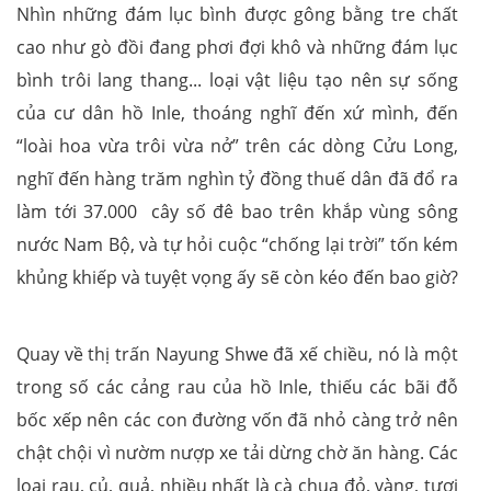
Nhìn những đám lục bình được gông bằng tre chất
cao như gò đồi đang phơi đợi khô và những đám lục
bình trôi lang thang... loại vật liệu tạo nên sự sống
của cư dân hồ Inle, thoáng nghĩ đến xứ mình, đến
“loài hoa vừa trôi vừa nở” trên các dòng Cửu Long,
nghĩ đến hàng trăm nghìn tỷ đồng thuế dân đã đổ ra
làm tới 37.000 cây số đê bao trên khắp vùng sông
nước Nam Bộ, và tự hỏi cuộc “chống lại trời” tốn kém
khủng khiếp và tuyệt vọng ấy sẽ còn kéo đến bao giờ?
Quay về thị trấn Nayung Shwe đã xế chiều, nó là một
trong số các cảng rau của hồ Inle, thiếu các bãi đỗ
bốc xếp nên các con đường vốn đã nhỏ càng trở nên
chật chội vì nườm nượp xe tải dừng chờ ăn hàng. Các
loại rau, củ, quả, nhiều nhất là cà chua đỏ, vàng, tươi