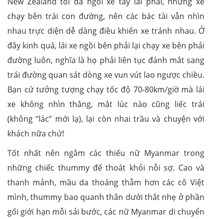
New Zealand tôi đã ngồi xe tay lái phải, nhưng xe
chạy bên trái con đường, nên các bác tài vẫn nhìn
nhau trực diện dễ dàng điều khiển xe tránh nhau. Ở
đây kinh quá, lái xe ngồi bên phải lại chạy xe bên phải
đường luôn, nghĩa là họ phải liên tục đánh mắt sang
trái đường quan sát dòng xe vun vút lao ngược chiều.
Bạn cứ tưởng tượng chạy tốc độ 70-80km/giờ mà lái
xe không nhìn thẳng, mắt lúc nào cũng liếc trái
(không “lác” mới lạ), lại còn nhai trầu và chuyện với
khách nữa chứ!
Tốt nhất nên ngắm các thiếu nữ Myanmar trong
những chiếc thummy để thoát khỏi nỗi sợ. Cao và
thanh mảnh, mầu da thoáng thẫm hơn các cô Việt
mình, thummy bao quanh thân dưới thắt nhẹ ở phần
gối giới hạn mỗi sải bước, các nữ Myanmar di chuyển