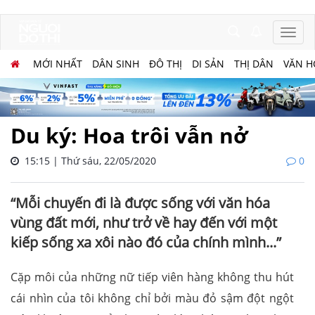
MỚI NHẤT
DÂN SINH
ĐÔ THỊ
DI SẢN
THỊ DÂN
VĂN H
Du ký: Hoa trôi vẫn nở
15:15 | Thứ sáu, 22/05/2020
0
“Mỗi chuyến đi là được sống với văn hóa
vùng đất mới, như trở về hay đến với một
kiếp sống xa xôi nào đó của chính mình...”
Cặp môi của những nữ tiếp viên hàng không thu hút
cái nhìn của tôi không chỉ bởi màu đỏ sậm đột ngột