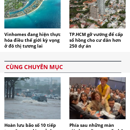
Vinhomes đang hiện thực
TP.HCM gỡ vướng để cấp
hóa điều thế giới kỳ vọng
sổ hồng cho cư dân hơn
ở đô thị tương lai
250 dự án
CÙNG CHUYÊN MỤC
Hoàn lưu bão số 10 tiếp
Phía sau những màn