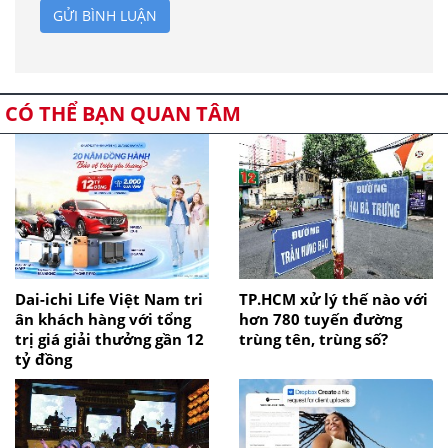
GỬI BÌNH LUẬN
CÓ THỂ BẠN QUAN TÂM
Dai-ichi Life Việt Nam tri
TP.HCM xử lý thế nào với
ân khách hàng với tổng
hơn 780 tuyến đường
trị giá giải thưởng gần 12
trùng tên, trùng số?
tỷ đồng