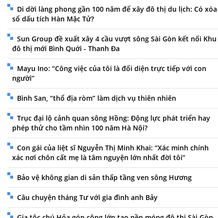
Di dời làng phong gần 100 năm để xây đô thị du lịch: Có xóa
sổ dấu tích Hàn Mặc Tử?
Sun Group đề xuất xây 4 cầu vượt sông Sài Gòn kết nối Khu
đô thị mới Bình Quới - Thanh Đa
Mayu Ino: “Công việc của tôi là đối diện trực tiếp với con
người”
Bình San, “thổ địa ròm” làm dịch vụ thiên nhiên
Trục đại lộ cảnh quan sông Hồng: Động lực phát triển hay
phép thử cho tầm nhìn 100 năm Hà Nội?
Con gái của liệt sĩ Nguyễn Thị Minh Khai: “Xác minh chính
xác nơi chôn cất mẹ là tâm nguyện lớn nhất đời tôi”
Bảo vệ không gian di sản thấp tầng ven sông Hương
Câu chuyện tháng Tư với gia đình anh Bảy
Gia tộc chú Hỏa góp công lớn tạo nền móng đô thị Sài Gòn