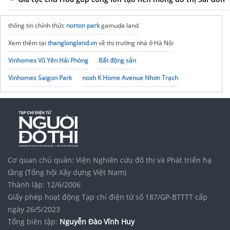
thông tin chính thức
norton park
gamuda land
Xem thêm tại
thanglongland.vn
về thị trường nhà ở Hà Nội
Vinhomes Vũ Yên Hải Phòng
Bất động sản
Vinhomes Saigon Park
noxh K Home Avenue Nhơn Trạch
Tập đoàn Bcons Group
Cơ quan chủ quản: Viện Nghiên cứu đô thị và Phát triển hạ
tầng (Tổng hội Xây dựng Việt Nam)
Thành lập: 12/6/2006
Giấy phép hoạt động Tạp chí điện tử số 187/GP-BTTTT cấp
ngày 26/5/2023
Tổng biên tập:
Nguyễn Đào Vĩnh Huy