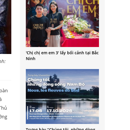
'Chị chị em em 3' lấy bối cảnh tại Bắc
Ninh
nh:
Đoàn
à
Thủ
ướng
Trưng bày “Chúng tôi, những dòng