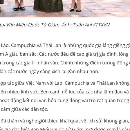
tại Văn Miếu-Quốc Tử Giám. Ảnh: Tuấn Anh/TTXVN
 Lào, Campuchia và Thái Lan là những quốc gia láng giềng g
 Á giàu bản sắc. Các nước đều đề cao giá trị gia đình, lòng
n trọng các giá trị nhân văn. Chính những điểm tương đồng
ân các nước ngày càng xích lại gần nhau hơn.
p tác giữa Việt Nam với Lào, Campuchia và Thái Lan không
n nhiều lĩnh vực. Bên cạnh nỗ lực của các nhà lãnh đạo và
hoạt động kết nối văn hóa cũng đóng vai trò rất quan trọng
h cảm giữa các dân tộc.
 thăm và nghe giới thiệu khái quát về lịch sử, không gian,
Quốc gia đặc biệt Văn Miếu-Quốc Tử Giám, nơi được xem là cái 