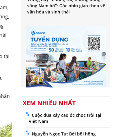
sông Nam bộ”: Góc nhìn giao thoa về
Nam;
văn hóa và sinh thái
ớng,
ng
hái
o tại
n,
 nhân
XEM NHIỀU NHẤT
Cuộc đua xây cao ốc chọc trời tại
Việt Nam
Nguyễn Ngọc Tư: Bởi bôi hồng