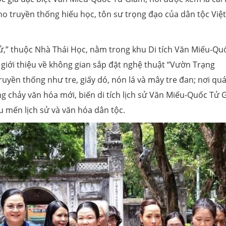
ho truyền thống hiếu học, tôn sư trọng đạo của dân tộc Việt
 tử,” thuộc Nhà Thái Học, nằm trong khu Di tích Văn Miếu-Qu
iới thiệu về không gian sắp đặt nghệ thuật “Vườn Trạng
ruyền thống như tre, giấy dó, nón lá và mây tre đan; nơi qu
ng chảy văn hóa mới, biến di tích lịch sử Văn Miếu-Quốc Tử
u mến lịch sử và văn hóa dân tộc.