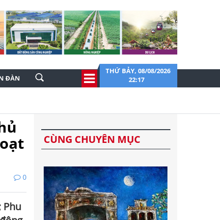
THỨ BẢY, 08/08/2026
ỄN ĐÀN
22:17
Thủ
CÙNG CHUYÊN MỤC
hoạt
0
; Phu