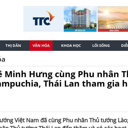
THỊ DÂN
VĂN HÓA
KHOA HỌC
LỐI SỐNG
DI
óa
ê Minh Hưng cùng Phu nhân 
ampuchia, Thái Lan tham gia 
tướng Việt Nam đã cùng Phu nhân Thủ tướng Lào