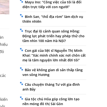
Mayu Ino: “Công việc của tôi là đối
diện trực tiếp với con người”
Bình San, “thổ địa ròm” làm dịch vụ
thiên nhiên
Trục đại lộ cảnh quan sông Hồng:
Động lực phát triển hay phép thử cho
ần
tầm nhìn 100 năm Hà Nội?
 hiếu
Con gái của liệt sĩ Nguyễn Thị Minh
 đó
Khai: “Xác minh chính xác nơi chôn cất
mẹ là tâm nguyện lớn nhất đời tôi”
Bảo vệ không gian di sản thấp tầng
ven sông Hương
 các
Câu chuyện tháng Tư với gia đình
anh Bảy
Gia tộc chú Hỏa góp công lớn tạo
 kiến
nền móng đô thị Sài Gòn
nôi