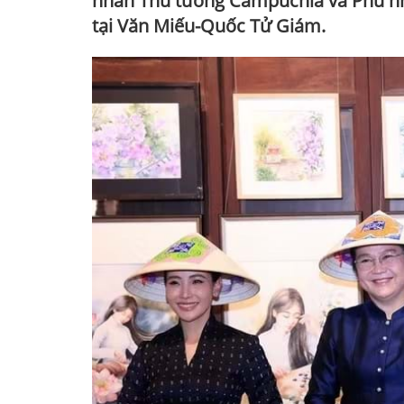
nhân Thủ tướng Campuchia và Phu nh
tại Văn Miếu-Quốc Tử Giám.