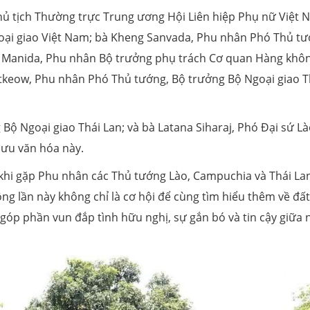
ủ tịch Thường trực Trung ương Hội Liên hiệp Phụ nữ Việt 
oại giao Việt Nam; bà Kheng Sanvada, Phu nhân Phó Thủ tư
 Manida, Phu nhân Bộ trưởng phụ trách Cơ quan Hàng khô
eow, Phu nhân Phó Thủ tướng, Bộ trưởng Bộ Ngoại giao T
ộ Ngoại giao Thái Lan; và bà Latana Siharaj, Phó Đại sứ Là
lưu văn hóa này.
khi gặp Phu nhân các Thủ tướng Lào, Campuchia và Thái La
ng lần này không chỉ là cơ hội để cùng tìm hiểu thêm về đất
góp phần vun đắp tình hữu nghị, sự gắn bó và tin cậy giữa