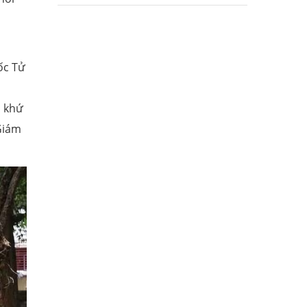
ốc Tử
á khứ
 Giám