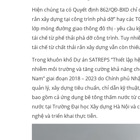
Hiện chúng ta có Quyết định 862/QĐ-BXD chỉ dẫ
rắn xây dựng tại công trình phá dỡ” hay các T
lớp móng đường giao thông đô thị - yêu cầu k
tái chế từ phế thải phá dỡ công trình. Tuy nhi
tái chế từ chất thải rắn xây dựng vẫn còn thiế
Trong khuôn khổ Dự án SATREPS “Thiết lập hệ
nhiễm môi trường và tăng cường khả năng chế t
Nam” giai đoạn 2018 – 2023 do Chính phủ Nhật 
quản lý, xây dựng tiêu chuẩn, chỉ dẫn kỹ thuật,
bao gồm cả ứng dụng bê tông thấm nước từ chấ
nước tại Trường Đại học Xây dựng Hà Nội và c
nghệ và triển khai thực tiễn.