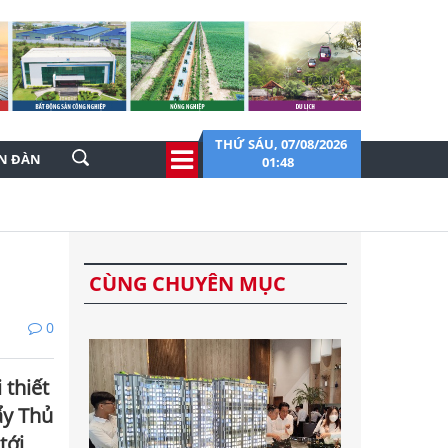
THỨ SÁU, 07/08/2026
ỄN ĐÀN
01:48
CÙNG CHUYÊN MỤC
0
 thiết
ẩy Thủ
tới