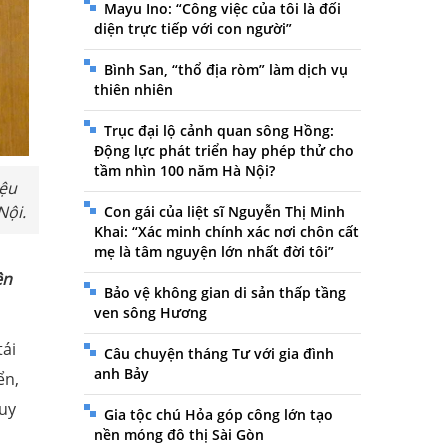
Mayu Ino: “Công việc của tôi là đối
diện trực tiếp với con người”
Bình San, “thổ địa ròm” làm dịch vụ
thiên nhiên
Trục đại lộ cảnh quan sông Hồng:
Động lực phát triển hay phép thử cho
tầm nhìn 100 năm Hà Nội?
ệu
Nội.
Con gái của liệt sĩ Nguyễn Thị Minh
Khai: “Xác minh chính xác nơi chôn cất
mẹ là tâm nguyện lớn nhất đời tôi”
ện
Bảo vệ không gian di sản thấp tầng
ven sông Hương
tái
Câu chuyện tháng Tư với gia đình
anh Bảy
ển,
quy
Gia tộc chú Hỏa góp công lớn tạo
nền móng đô thị Sài Gòn