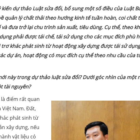
 kiến dự thảo Luật sửa đổi, bổ sung một số điều của Luật B
ề quản lý chất thải theo hướng kinh tế tuần hoàn, coi chất t
 và đưa trở lại chu trình sản xuất, tiêu dùng.
Cụ thể, theo k
ử dụng phải được tái chế, tái sử dụng cho các mục đích phù h
hải trơ khác phát sinh từ hoạt động xây dựng được tái sử dụn
các dự án, hoạt động có mục đích cụ thể theo nhu cầu của t
ới này trong dự thảo luật sửa đổi? Dưới góc nhìn của một 
ột tài nguyên?
 là điểm rất quan
a Việt Nam. Đất,
 khác phát sinh từ
rắn xây dựng, nếu
hành vật liệu có