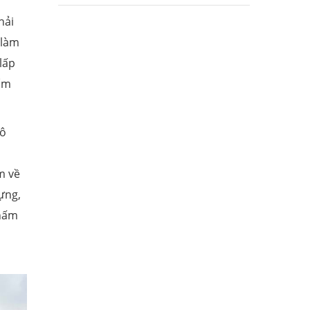
hải
 làm
lấp
hẩm
 ô
m về
dựng,
thấm