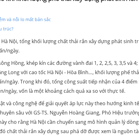
iễm và nỗi lo mất bản sắc
u trúc?
Hà Nội, tổng khối lượng chất thải rắn xây dựng phát sinh t
ấn/ngày.
sông Hồng, khép kín các đường vành đai 1, 2, 2,5, 3, 3,5 và 4
ăng Long với cao tốc Hà Nội - Hòa Bình…, khối lượng phế thả
tấn/ngày. Trong khi đó, tổng công suất tiếp nhận của 4 điểm 
n/ngày, vốn là một khoảng cách quá xa so với thực tế.
ật và công nghệ để giải quyết áp lực này theo hướng kinh t
chuyên sâu với GS-TS. Nguyễn Hoàng Giang, Phó Hiệu trưởn
này cho rằng Hà Nội cần chuyển sang mô hình quản lý dòng
 đó chất thải rắn xây dựng sau phá dỡ được xem là nguồn tà