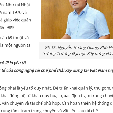
ên. Như tại Nhật
đời năm 1970 và
ã giúp việc quản
 đến 98%.
 cầu kỹ thuật và
 là một nguồn tài
GS-TS. Nguyễn Hoàng Giang, Phó Hi
trưởng Trường Đại học Xây dựng Hà 
ó lẽ là yếu tố
c tế của công nghệ tái chế phế thải xây dựng tại Việt Nam hi
ng phải là yếu tố duy nhất. Để triển khai quản lý, thu gom, 
n khai đồng bộ từ khâu quy hoạch, xác định trạm trung chuy
i, vận chuyển và tái chế phù hợp. Cần hoàn thiện hệ thống 
trung tâm, trạm trung chuyển và vật liệu sau tái chế.