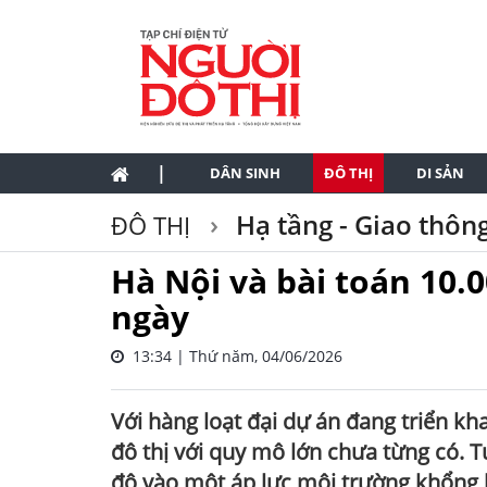
|
DÂN SINH
ĐÔ THỊ
DI SẢN
Hạ tầng - Giao thôn
ĐÔ THỊ
Hà Nội và bài toán 10.
ngày
13:34 | Thứ năm, 04/06/2026
Với hàng loạt đại dự án đang triển kh
đô thị với quy mô lớn chưa từng có. 
đô vào một áp lực môi trường khổng lồ