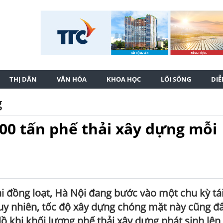
THỊ DÂN
VĂN HÓA
KHOA HỌC
LỐI SỐNG
DI
g
000 tấn phế thải xây dựng mỗi
ai đồng loạt, Hà Nội đang bước vào một chu kỳ tái
Tuy nhiên, tốc độ xây dựng chóng mặt này cũng đ
 khi khối lượng phế thải xây dựng phát sinh lên 