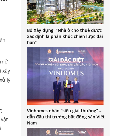
Bộ Xây dựng: “Nhà ở cho thuê được
xác định là phân khúc chiến lược dài
rên
hạn”
; mở
i xây
xử lý
ế
g
Vinhomes nhận “siêu giải thưởng” –
dẫn đầu thị trường bất động sản Việt
 vật
Nam
i