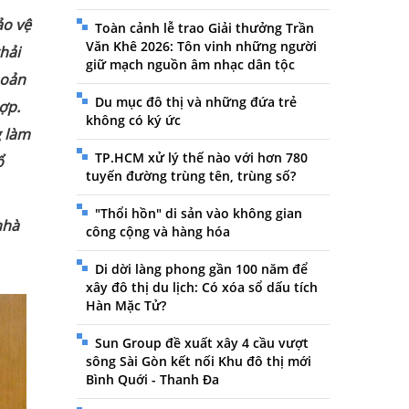
ảo vệ
Toàn cảnh lễ trao Giải thưởng Trần
Văn Khê 2026: Tôn vinh những người
hải
giữ mạch nguồn âm nhạc dân tộc
hoản
Du mục đô thị và những đứa trẻ
ợp.
không có ký ức
g làm
TP.HCM xử lý thế nào với hơn 780
ổ
tuyến đường trùng tên, trùng số?
"Thổi hồn" di sản vào không gian
nhà
công cộng và hàng hóa
Di dời làng phong gần 100 năm để
xây đô thị du lịch: Có xóa sổ dấu tích
Hàn Mặc Tử?
Sun Group đề xuất xây 4 cầu vượt
sông Sài Gòn kết nối Khu đô thị mới
Bình Quới - Thanh Đa