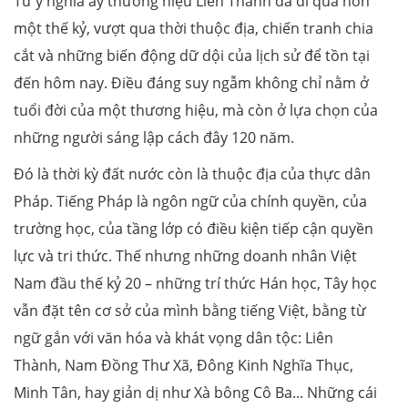
Từ ý nghĩa ấy thương hiệu Liên Thành đã đi qua hơn
một thế kỷ, vượt qua thời thuộc địa, chiến tranh chia
cắt và những biến động dữ dội của lịch sử để tồn tại
đến hôm nay. Điều đáng suy ngẫm không chỉ nằm ở
tuổi đời của một thương hiệu, mà còn ở lựa chọn của
những người sáng lập cách đây 120 năm.
Đó là thời kỳ đất nước còn là thuộc địa của thực dân
Pháp. Tiếng Pháp là ngôn ngữ của chính quyền, của
trường học, của tầng lớp có điều kiện tiếp cận quyền
lực và tri thức. Thế nhưng những doanh nhân Việt
Nam đầu thế kỷ 20 – những trí thức Hán học, Tây học
vẫn đặt tên cơ sở của mình bằng tiếng Việt, bằng từ
ngữ gắn với văn hóa và khát vọng dân tộc: Liên
Thành, Nam Đồng Thư Xã, Đông Kinh Nghĩa Thục,
Minh Tân, hay giản dị như Xà bông Cô Ba... Những cái