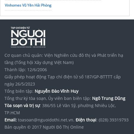
Vinhomes Vũ Yên Hải Phòng
Cơ quan chủ quản: Viện Nghiên cứu đô thị và Phát triển hạ
tầng (Tổng hội Xây dựng Việt Nam)
Thành lập: 12/6/2006
Giấy phép hoạt động Tạp chí điện tử số 187/GP-BTTTT cấp
ngày 26/5/2023
Tổng biên tập:
Nguyễn Đào Vĩnh Huy
Tổng thư ký tòa soạn, Ủy viên ban biên tập:
Ngô Trung Dũng
Tòa soạn và trị sự
: 386/55 Lê Văn Sỹ, phường Nhiêu Lộc,
TP.HCM
Email:
toasoan@nguoidothi.net.vn.
Điện thoại
: (028) 39319793
Bản quyền © 2017 Người Đô Thị Online