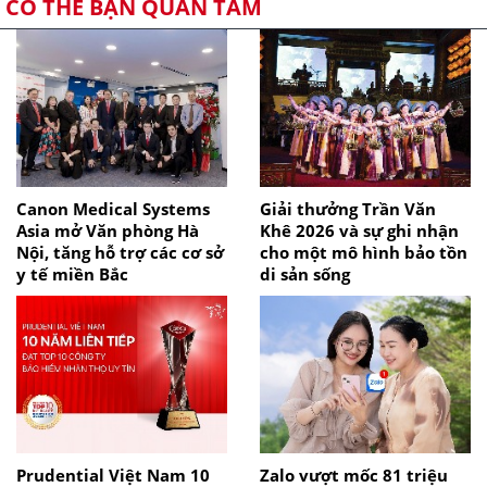
CÓ THỂ BẠN QUAN TÂM
Canon Medical Systems
Giải thưởng Trần Văn
Asia mở Văn phòng Hà
Khê 2026 và sự ghi nhận
Nội, tăng hỗ trợ các cơ sở
cho một mô hình bảo tồn
y tế miền Bắc
di sản sống
Prudential Việt Nam 10
Zalo vượt mốc 81 triệu