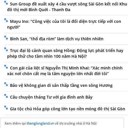
Sun Group đề xuất xây 4 cầu vượt sông Sài Gòn kết nối Khu
đô thị mới Bình Quới - Thanh Đa
Mayu Ino: “Công việc của tôi là đối diện trực tiếp với con
người”
Bình San, “thổ địa ròm” làm dịch vụ thiên nhiên
Trục đại lộ cảnh quan sông Hồng: Động lực phát triển hay
phép thử cho tầm nhìn 100 năm Hà Nội?
Con gái của liệt sĩ Nguyễn Thị Minh Khai: “Xác minh chính
xác nơi chôn cất mẹ là tâm nguyện lớn nhất đời tôi”
Bảo vệ không gian di sản thấp tầng ven sông Hương
Câu chuyện tháng Tư với gia đình anh Bảy
Gia tộc chú Hỏa góp công lớn tạo nền móng đô thị Sài Gòn
Xem thêm tại
thanglongland.vn
về thị trường nhà ở Hà Nội