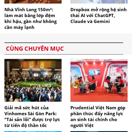
Nhà Vĩnh Long 150m²:
Dropbox mở rộng hệ sinh
làm mát bằng lớp đệm
thái AI với ChatGPT,
khí hậu, gần như không
Claude và Gemini
cần máy lạnh
CÙNG CHUYÊN MỤC
Giải mã sức hút của
Prudential Việt Nam góp
Vinhomes Sài Gòn Park:
phần thúc đẩy năng lực
“Tài sản lõi” được trợ lực
an sinh tài chính cho
từ tiến độ thần tốc
người Việt