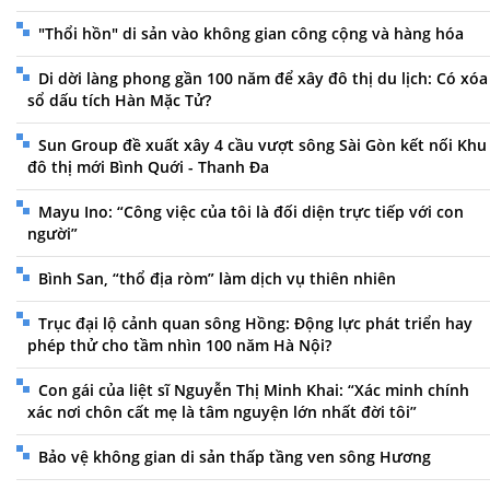
"Thổi hồn" di sản vào không gian công cộng và hàng hóa
Di dời làng phong gần 100 năm để xây đô thị du lịch: Có xóa
sổ dấu tích Hàn Mặc Tử?
Sun Group đề xuất xây 4 cầu vượt sông Sài Gòn kết nối Khu
đô thị mới Bình Quới - Thanh Đa
Mayu Ino: “Công việc của tôi là đối diện trực tiếp với con
người”
Bình San, “thổ địa ròm” làm dịch vụ thiên nhiên
Trục đại lộ cảnh quan sông Hồng: Động lực phát triển hay
phép thử cho tầm nhìn 100 năm Hà Nội?
Con gái của liệt sĩ Nguyễn Thị Minh Khai: “Xác minh chính
xác nơi chôn cất mẹ là tâm nguyện lớn nhất đời tôi”
Bảo vệ không gian di sản thấp tầng ven sông Hương