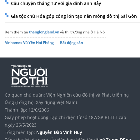
Câu chuyện tháng Tư với gia đình anh Bảy
Gia tộc chú Hỏa góp công lớn tạo nền móng đô thị Sài Gòn
Xem thêm tại
thanglongland.vn
về thị trường nhà ở Hà Nội
Vinhomes Vũ Yên Hải Phòng
Bất động sản
Cơ quan chủ quản: Viện Nghiên cứu đô thị và Phát triển hạ
tầng (Tổng hội Xây dựng Việt Nam)
Thành lập: 12/6/2006
Giấy phép hoạt động Tạp chí điện tử số 187/GP-BTTTT cấp
ngày 26/5/2023
Tổng biên tập:
Nguyễn Đào Vĩnh Huy
Tổng thư ký tòa soạn, Ủy viên ban biên tập:
Ngô Trung Dũng