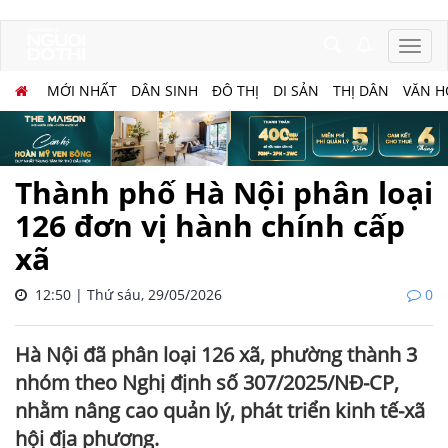
MỚI NHẤT
DÂN SINH
ĐÔ THỊ
DI SẢN
THỊ DÂN
VĂN H
Thành phố Hà Nội phân loại
126 đơn vị hành chính cấp
xã
12:50 | Thứ sáu, 29/05/2026
0
Hà Nội đã phân loại 126 xã, phường thành 3
nhóm theo Nghị định số 307/2025/NĐ-CP,
nhằm nâng cao quản lý, phát triển kinh tế-xã
hội địa phương.