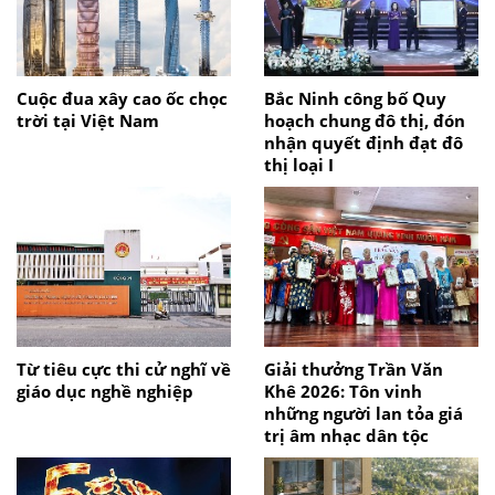
Cuộc đua xây cao ốc chọc
Bắc Ninh công bố Quy
trời tại Việt Nam
hoạch chung đô thị, đón
nhận quyết định đạt đô
thị loại I
Từ tiêu cực thi cử nghĩ về
Giải thưởng Trần Văn
giáo dục nghề nghiệp
Khê 2026: Tôn vinh
những người lan tỏa giá
trị âm nhạc dân tộc