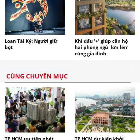
Loan Tài Ký: Người giữ
Khi dấu '+' giúp căn hộ
bột
hai phòng ngủ 'lớn lên'
cùng gia đình
CÙNG CHUYÊN MỤC
TP.HCM ưu tiên phát
TP.HCM dự kiến khởi