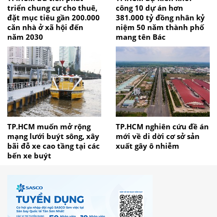
triển chung cư cho thuê,
công 10 dự án hơn
đặt mục tiêu gần 200.000
381.000 tỷ đồng nhân kỷ
căn nhà ở xã hội đến
niệm 50 năm thành phố
năm 2030
mang tên Bác
TP.HCM muốn mở rộng
TP.HCM nghiên cứu đề án
mạng lưới buýt sông, xây
mới về di dời cơ sở sản
bãi đỗ xe cao tầng tại các
xuất gây ô nhiễm
bến xe buýt