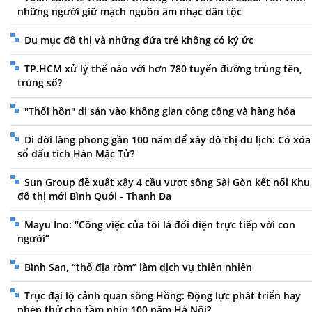
những người giữ mạch nguồn âm nhạc dân tộc
Du mục đô thị và những đứa trẻ không có ký ức
TP.HCM xử lý thế nào với hơn 780 tuyến đường trùng tên,
trùng số?
"Thổi hồn" di sản vào không gian công cộng và hàng hóa
Di dời làng phong gần 100 năm để xây đô thị du lịch: Có xóa
sổ dấu tích Hàn Mặc Tử?
Sun Group đề xuất xây 4 cầu vượt sông Sài Gòn kết nối Khu
đô thị mới Bình Quới - Thanh Đa
Mayu Ino: “Công việc của tôi là đối diện trực tiếp với con
người”
Bình San, “thổ địa ròm” làm dịch vụ thiên nhiên
Trục đại lộ cảnh quan sông Hồng: Động lực phát triển hay
phép thử cho tầm nhìn 100 năm Hà Nội?