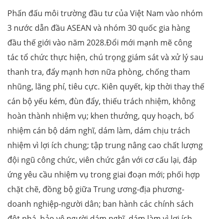
Phấn đấu môi trường đầu tư của Việt Nam vào nhóm
3 nước dẫn đầu ASEAN và nhóm 30 quốc gia hàng
đầu thế giới vào năm 2028.Đổi mới mạnh mẽ công
tác tổ chức thực hiện, chú trọng giám sát và xử lý sau
thanh tra, đẩy mạnh hơn nữa phòng, chống tham
nhũng, lãng phí, tiêu cực. Kiên quyết, kịp thời thay thế
cán bộ yếu kém, đùn đẩy, thiếu trách nhiệm, không
hoàn thành nhiệm vụ; khen thưởng, quy hoạch, bổ
nhiệm cán bộ dám nghĩ, dám làm, dám chịu trách
nhiệm vì lợi ích chung; tập trung nâng cao chất lượng
đội ngũ công chức, viên chức gắn với cơ cấu lại, đáp
ứng yêu cầu nhiệm vụ trong giai đoạn mới; phối hợp
chặt chẽ, đồng bộ giữa Trung ương-địa phương-
doanh nghiệp-người dân; ban hành các chính sách
đột phá, bảo vệ người dám nghĩ, dám làm vì lợi ích