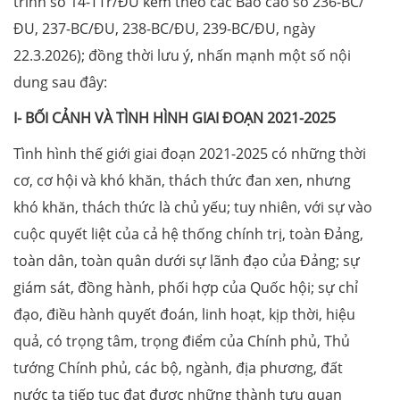
trình số 14-TTr/ĐU kèm theo các Báo cáo số 236-BC/
ĐU, 237-BC/ĐU, 238-BC/ĐU, 239-BC/ĐU, ngày
22.3.2026); đồng thời lưu ý, nhấn mạnh một số nội
dung sau đây:
I- BỐI CẢNH VÀ TÌNH HÌNH GIAI ĐOẠN 2021-2025
Tình hình thế giới giai đoạn 2021-2025 có những thời
cơ, cơ hội và khó khăn, thách thức đan xen, nhưng
khó khăn, thách thức là chủ yếu; tuy nhiên, với sự vào
cuộc quyết liệt của cả hệ thống chính trị, toàn Đảng,
toàn dân, toàn quân dưới sự lãnh đạo của Đảng; sự
giám sát, đồng hành, phối hợp của Quốc hội; sự chỉ
đạo, điều hành quyết đoán, linh hoạt, kịp thời, hiệu
quả, có trọng tâm, trọng điểm của Chính phủ, Thủ
tướng Chính phủ, các bộ, ngành, địa phương, đất
nước ta tiếp tục đạt được những thành tựu quan