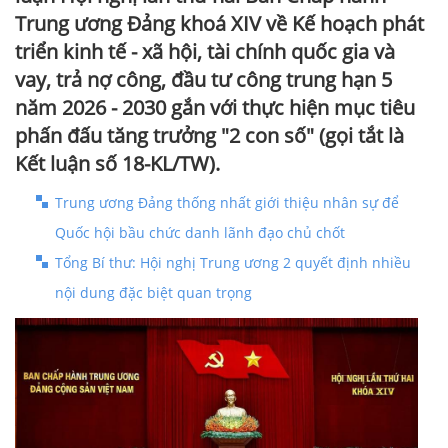
Trung ương Đảng khoá XIV về Kế hoạch phát
triển kinh tế - xã hội, tài chính quốc gia và
vay, trả nợ công, đầu tư công trung hạn 5
năm 2026 - 2030 gắn với thực hiện mục tiêu
phấn đấu tăng trưởng "2 con số" (gọi tắt là
Kết luận số 18-KL/TW).
Trung ương Đảng thống nhất giới thiệu nhân sự để
Quốc hội bầu chức danh lãnh đạo chủ chốt
Tổng Bí thư: Hội nghị Trung ương 2 quyết định nhiều
nội dung đặc biệt quan trọng