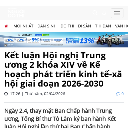
MỚI NHẤT
DÂN SINH
ĐÔ THỊ
DI SẢN
THỊ DÂN
VĂN H
Kết luận Hội nghị Trung
ương 2 khóa XIV về Kế
hoạch phát triển kinh tế-xã
hội giai đoạn 2026-2030
17:26 | Thứ năm, 02/04/2026
0
Ngày 2.4, thay mặt Ban Chấp hành Trung
ương, Tổng Bí thư Tô Lâm ký ban hành Kết
luận Hội nghị lần thứ hai Ban Chấp hành