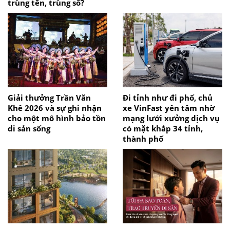
trùng tên, trùng số?
Giải thưởng Trần Văn
Đi tỉnh như đi phố, chủ
Khê 2026 và sự ghi nhận
xe VinFast yên tâm nhờ
cho một mô hình bảo tồn
mạng lưới xưởng dịch vụ
di sản sống
có mặt khắp 34 tỉnh,
thành phố