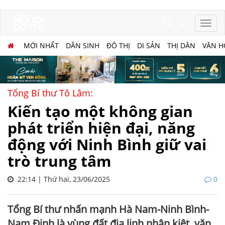
MỚI NHẤT
DÂN SINH
ĐÔ THỊ
DI SẢN
THỊ DÂN
VĂN H
Tổng Bí thư Tô Lâm:
Kiến tạo một không gian
phát triển hiện đại, năng
động với Ninh Bình giữ vai
trò trung tâm
22:14 | Thứ hai, 23/06/2025
0
Tổng Bí thư nhấn mạnh Hà Nam-Ninh Bình-
Nam Định là vùng đất địa linh nhân kiệt, văn