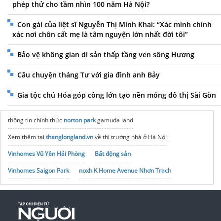
phép thử cho tầm nhìn 100 năm Hà Nội?
Con gái của liệt sĩ Nguyễn Thị Minh Khai: “Xác minh chính
xác nơi chôn cất mẹ là tâm nguyện lớn nhất đời tôi”
Bảo vệ không gian di sản thấp tầng ven sông Hương
Câu chuyện tháng Tư với gia đình anh Bảy
Gia tộc chú Hỏa góp công lớn tạo nền móng đô thị Sài Gòn
thông tin chính thức
norton park
gamuda land
Xem thêm tại
thanglongland.vn
về thị trường nhà ở Hà Nội
Vinhomes Vũ Yên Hải Phòng
Bất động sản
Vinhomes Saigon Park
noxh K Home Avenue Nhơn Trạch
Tập đoàn Bcons Group