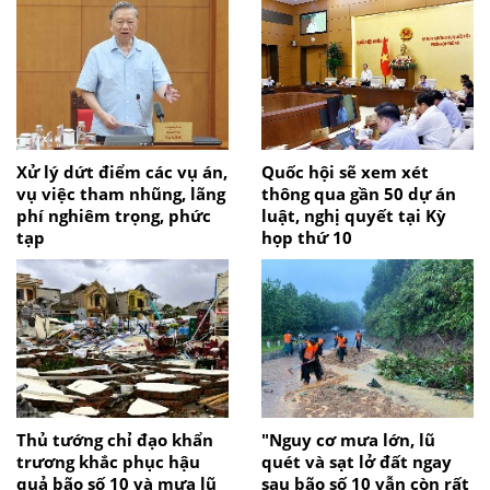
Xử lý dứt điểm các vụ án,
Quốc hội sẽ xem xét
vụ việc tham nhũng, lãng
thông qua gần 50 dự án
phí nghiêm trọng, phức
luật, nghị quyết tại Kỳ
tạp
họp thứ 10
Thủ tướng chỉ đạo khẩn
"Nguy cơ mưa lớn, lũ
trương khắc phục hậu
quét và sạt lở đất ngay
quả bão số 10 và mưa lũ
sau bão số 10 vẫn còn rất