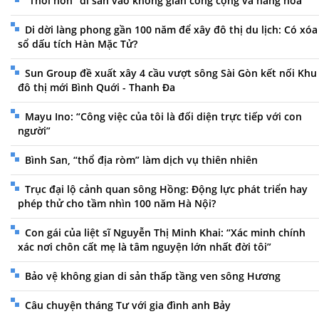
"Thổi hồn" di sản vào không gian công cộng và hàng hóa
Di dời làng phong gần 100 năm để xây đô thị du lịch: Có xóa
sổ dấu tích Hàn Mặc Tử?
Sun Group đề xuất xây 4 cầu vượt sông Sài Gòn kết nối Khu
đô thị mới Bình Quới - Thanh Đa
Mayu Ino: “Công việc của tôi là đối diện trực tiếp với con
người”
Bình San, “thổ địa ròm” làm dịch vụ thiên nhiên
Trục đại lộ cảnh quan sông Hồng: Động lực phát triển hay
phép thử cho tầm nhìn 100 năm Hà Nội?
Con gái của liệt sĩ Nguyễn Thị Minh Khai: “Xác minh chính
xác nơi chôn cất mẹ là tâm nguyện lớn nhất đời tôi”
Bảo vệ không gian di sản thấp tầng ven sông Hương
Câu chuyện tháng Tư với gia đình anh Bảy