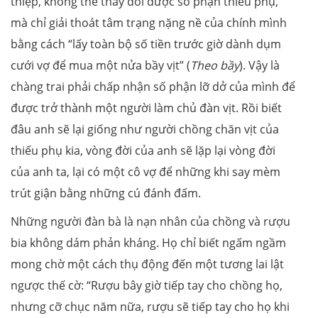
thiệp, không thể thay đổi được số phận thiếu phụ,
mà chỉ giải thoát tâm trạng nặng nề của chính mình
bằng cách “lấy toàn bộ số tiền trước giờ dành dụm
cưới vợ để mua một nửa bầy vịt” (
Theo bầy
). Vậy là
chàng trai phải chấp nhận số phận lỡ dở của mình để
được trở thành một người làm chủ đàn vịt. Rồi biết
đâu anh sẽ lại giống như người chồng chăn vịt của
thiếu phụ kia, vòng đời của anh sẽ lặp lại vòng đời
của anh ta, lại có một cô vợ để những khi say mèm
trút giận bằng những cú đánh đấm.
Những người đàn bà là nạn nhân của chồng và rượu
bia không dám phản kháng. Họ chỉ biết ngấm ngầm
mong chờ một cách thụ động đến một tương lai lật
ngược thế cờ: “Rượu bây giờ tiếp tay cho chồng họ,
nhưng cỡ chục năm nữa, rượu sẽ tiếp tay cho họ khi