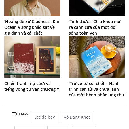
‘Hoàng đế xứ Gladness’: Khi
‘Tỉnh thức’ - Chìa khóa mở
Ocean Vương khảo sát về
ra cánh cửa của một đời
gia đình và cái chết
sống toàn vẹn
Chiến tranh, nụ cười và
‘Trở về từ cõi chết’ - Hành
tiếng vọng từ văn chương Ý
trình cận tử và chữa lành
của một bệnh nhân ung thư
TAGS
Lạc đà bay
Võ Đăng Khoa