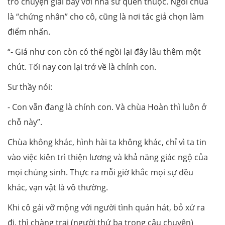
trò chuyện giãi bày với nhà sư quen thuộc. Ngôi chùa
là “chứng nhân” cho cô, cũng là nơi tác giả chọn làm
điểm nhấn.
“- Giá như con còn có thể ngồi lại đây lâu thêm một
chút. Tối nay con lại trở về là chính con.
Sư thầy nói:
- Con vẫn đang là chính con. Và chùa Hoàn thì luôn ở
chỗ này”.
Chùa không khác, hình hài ta không khác, chỉ vì ta tin
vào việc kiên trì thiện lương và khả năng giác ngộ của
mọi chúng sinh. Thực ra mỗi giờ khắc mọi sự đều
khác, vạn vật là vô thường.
Khi cô gái vỡ mộng với người tình quán hát, bỏ xứ ra
đi, thì chàng trai (người thứ ba trong câu chuyện)