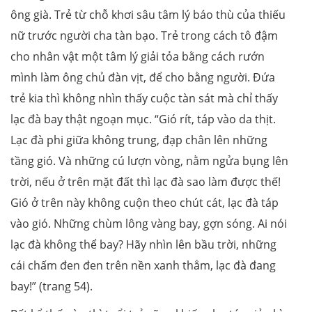
ông già. Trẻ từ chỗ khơi sâu tâm lý báo thù của thiếu
nữ trước người cha tàn bạo. Trẻ trong cách tô đậm
cho nhân vật một tâm lý giải tỏa bằng cách rướn
mình làm ông chủ đàn vịt, để cho bằng người. Đứa
trẻ kia thì không nhìn thấy cuộc tàn sát mà chỉ thấy
lạc đà bay thật ngoạn mục. “Gió rít, táp vào da thịt.
Lạc đà phi giữa không trung, đạp chân lên những
tầng gió. Và những cú lượn vòng, nằm ngửa bụng lên
trời, nếu ở trên mặt đất thì lạc đà sao làm được thế!
Gió ở trên này không cuộn theo chút cát, lạc đà táp
vào gió. Những chùm lông vàng bay, gợn sóng. Ai nói
lạc đà không thể bay? Hãy nhìn lên bầu trời, những
cái chấm đen đen trên nền xanh thẳm, lạc đà đang
bay!” (trang 54).