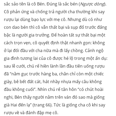
sắc sảo tên là cô Bén. Đúng là sắc bén (
Ngược dòng
).
Cô phản ứng và chống trả người cha thường khi say
rượu lại dùng bạo lực với mẹ cô. Nhưng dù có như
con dao bén thì cô vẫn thất bại và sụp đổ trước đấng
bậc là người gia trưởng. Để hoàn tất sự thất bại một
cách trọn vẹn, cô quyết định thật nhanh gọn: không
ở lại đối đầu với cha nữa mà đi lấy chồng. Cảnh ngộ
gia đình tương lai của cô được hé lộ trong một ẩn dụ:
sau lễ cưới, chú rể hiền lành lần đầu tiên uống rượu
đã “nằm gục trước hàng ba, chân chỉ còn một chiếc
giày, bê bết đất cát, hát nhầy nhựa mấy câu không
đầu không cuối”. Nhìn chú rể tân hôn “có chút hoài
nghi, Bén thấy người nằm trên ván đó sao mà giống
già Hai đến lạ” (trang 66). Tức là giống cha cô khi say
rượu về và đánh đập mẹ cô.