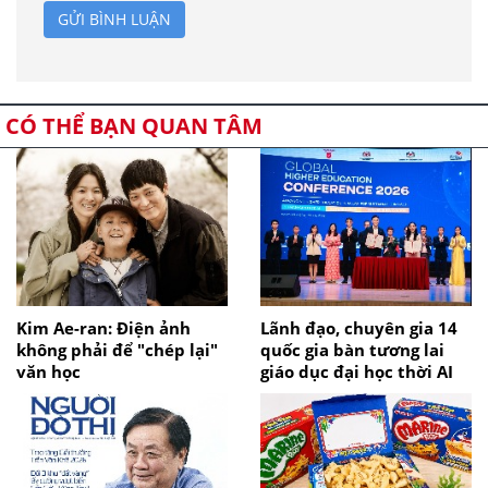
GỬI BÌNH LUẬN
CÓ THỂ BẠN QUAN TÂM
Kim Ae-ran: Điện ảnh
Lãnh đạo, chuyên gia 14
không phải để "chép lại"
quốc gia bàn tương lai
văn học
giáo dục đại học thời AI