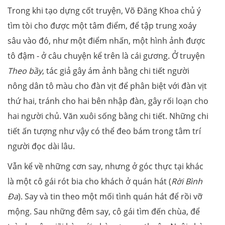
Trong khi tạo dựng cốt truyện, Võ Đăng Khoa chủ ý
tìm tòi cho được một tâm điểm, để tập trung xoáy
sâu vào đó, như một điểm nhấn, một hình ảnh được
tô đậm - ở câu chuyện kể trên là cái gương. Ở truyện
Theo bầy
, tác giả gây ám ảnh bằng chi tiết người
nông dân tô màu cho đàn vịt để phân biệt với đàn vịt
thứ hai, tránh cho hai bên nhập đàn, gây rối loạn cho
hai người chủ. Văn xuôi sống bằng chi tiết. Những chi
tiết ấn tượng như vậy có thể đeo bám trong tâm trí
người đọc dài lâu.
Vẫn kể về những cơn say, nhưng ở góc thực tại khác
là một cô gái rót bia cho khách ở quán hát (
Rời Bình
Đa
). Say và tin theo một mối tình quán hát để rồi vỡ
mộng. Sau những đêm say, cô gái tìm đến chùa, để