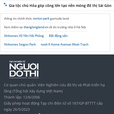
Gia tộc chú Hỏa góp công lớn tạo nền móng đô thị Sài Gòn
thông tin chính thức
norton park
gamuda land
Xem thêm tại
thanglongland.vn
về thị trường nhà ở Hà Nội
Vinhomes Vũ Yên Hải Phòng
Bất động sản
Vinhomes Saigon Park
noxh K Home Avenue Nhơn Trạch
Tập đoàn Bcons Group
vé xe khách
Cơ quan chủ quản: Viện Nghiên cứu đô thị và Phát triển hạ
tầng (Tổng hội Xây dựng Việt Nam)
Thành lập: 12/6/2006
Giấy phép hoạt động Tạp chí điện tử số 187/GP-BTTTT cấp
ngày 26/5/2023