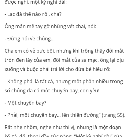
được nghỉ, một kỳ nghỉ dài:
- Lạc đà thế nào rồi, cha?
Ông mân mê tay gỡ những vết chai, nói:
- Đừng hỏi về chúng…
Cha em có vẻ bực bội, nhưng khi trông thấy đôi mắt
tròn đen láy của em, đôi mắt của sa mạc, ông lại dịu
xuống và buộc phải trả lời cho đứa bé hiểu rõ:
- Không phải là tất cả, nhưng một phần nhiều trong
số chúng đã có một chuyến bay, con yêu!
- Một chuyến bay?
- Phải, một chuyến bay… lên thiên đường” (trang 55).
Rất nhẹ nhõm, nghe như thi vị, nhưng là một đoạn
kể, tả, đối thoại đầy sức nặng. “Một kỳ nghỉ dài” của