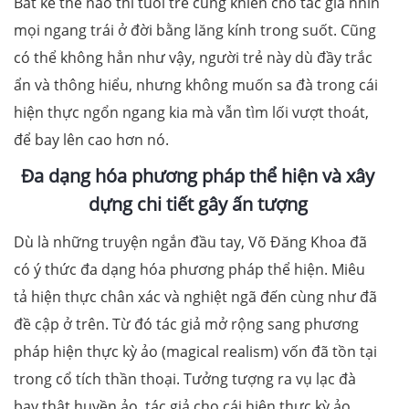
Bất kể thế nào thì tuổi trẻ cũng khiến cho tác giả nhìn
mọi ngang trái ở đời bằng lăng kính trong suốt. Cũng
có thể không hẳn như vậy, người trẻ này dù đầy trắc
ẩn và thông hiểu, nhưng không muốn sa đà trong cái
hiện thực ngổn ngang kia mà vẫn tìm lối vượt thoát,
để bay lên cao hơn nó.
Đa dạng hóa phương pháp thể hiện và xây
dựng chi tiết gây ấn tượng
Dù là những truyện ngắn đầu tay, Võ Đăng Khoa đã
có ý thức đa dạng hóa phương pháp thể hiện. Miêu
tả hiện thực chân xác và nghiệt ngã đến cùng như đã
đề cập ở trên. Từ đó tác giả mở rộng sang phương
pháp hiện thực kỳ ảo (magical realism) vốn đã tồn tại
trong cổ tích thần thoại. Tưởng tượng ra vụ lạc đà
bay thật huyền ảo, tác giả cho cái hiện thực kỳ ảo