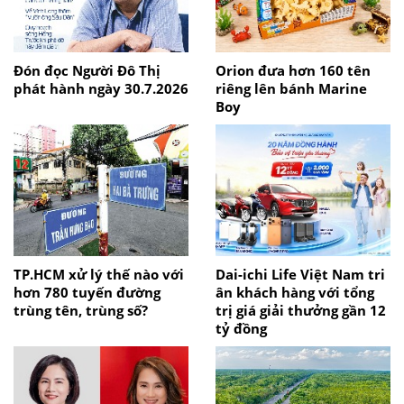
Đón đọc Người Đô Thị
Orion đưa hơn 160 tên
phát hành ngày 30.7.2026
riêng lên bánh Marine
Boy
TP.HCM xử lý thế nào với
Dai-ichi Life Việt Nam tri
hơn 780 tuyến đường
ân khách hàng với tổng
trùng tên, trùng số?
trị giá giải thưởng gần 12
tỷ đồng