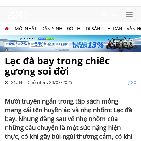
MỚI NHẤT
DÂN SINH
ĐÔ THỊ
DI SẢN
THỊ DÂN
VĂN H
Lạc đà bay trong chiếc
gương soi đời
21:34 | Chủ nhật, 23/02/2025
0
Mười truyện ngắn trong tập sách mỏng
mang cái tên huyền ảo và nhẹ nhõm: Lạc đà
bay. Nhưng đằng sau vẻ nhẹ nhõm của
những câu chuyện là một sức nặng hiện
thực, có khi gây bùi ngùi thương cảm, có khi