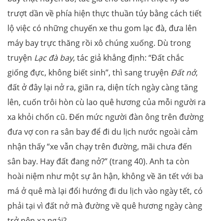
trượt dần về phía hiện thực thuần túy bằng cách tiết
lộ việc có những chuyến xe thu gom lạc đà, đưa lên
máy bay trực thăng rồi xô chúng xuống. Dù trong
truyện
Lạc đà bay
, tác giả khẳng định: “Đất chắc
giống đực, không biết sinh”, thì sang truyện
Đất nở
,
đất ở đây lại nở ra, giãn ra, diện tích ngày càng tăng
lên, cuốn trôi hòn cù lao quê hương của mỗi người ra
xa khỏi chốn cũ. Đến mức người đàn ông trên đường
đưa vợ con ra sân bay để đi du lịch nước ngoài cảm
nhận thấy “xe vẫn chạy trên đường, mãi chưa đến
sân bay. Hay đất đang nở?” (trang 40). Anh ta còn
hoài niệm như một sự ân hận, không về ăn tết với ba
má ở quê mà lại đổi hướng đi du lịch vào ngày tết, có
phải tại vì đất nở mà đường về quê hương ngày càng
trở nên xa ngái?