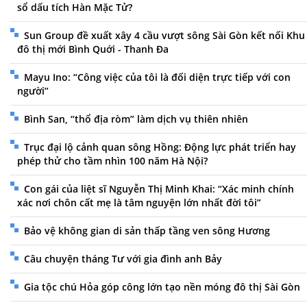
sổ dấu tích Hàn Mặc Tử?
Sun Group đề xuất xây 4 cầu vượt sông Sài Gòn kết nối Khu
đô thị mới Bình Quới - Thanh Đa
Mayu Ino: “Công việc của tôi là đối diện trực tiếp với con
người”
Bình San, “thổ địa ròm” làm dịch vụ thiên nhiên
Trục đại lộ cảnh quan sông Hồng: Động lực phát triển hay
phép thử cho tầm nhìn 100 năm Hà Nội?
Con gái của liệt sĩ Nguyễn Thị Minh Khai: “Xác minh chính
xác nơi chôn cất mẹ là tâm nguyện lớn nhất đời tôi”
Bảo vệ không gian di sản thấp tầng ven sông Hương
Câu chuyện tháng Tư với gia đình anh Bảy
Gia tộc chú Hỏa góp công lớn tạo nền móng đô thị Sài Gòn