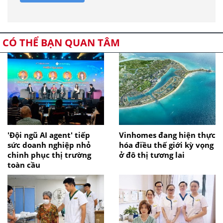
CÓ THỂ BẠN QUAN TÂM
'Đội ngũ AI agent' tiếp
Vinhomes đang hiện thực
sức doanh nghiệp nhỏ
hóa điều thế giới kỳ vọng
chinh phục thị trường
ở đô thị tương lai
toàn cầu