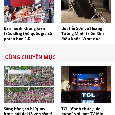
Ban hành Khung kiến
Bùi Hải Sơn và Hoàng
trúc tổng thể quốc gia số
Tường Minh triển lãm
phiên bản 1.0
điêu khắc 'Vượt qua'
CÙNG CHUYÊN MỤC
Sông Hồng có bị ‘quay
TCL “đánh thức giác
lưng’ bởi đại lộ ven sông?
quan” với loạt TV Mini