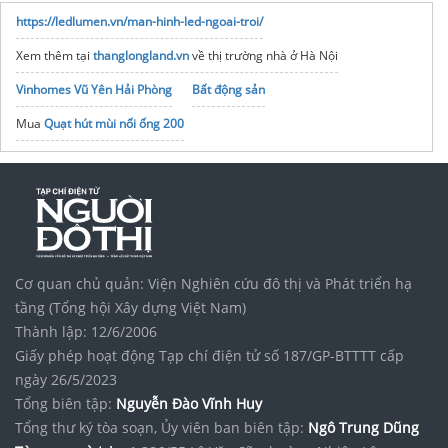
https://ledlumen.vn/man-hinh-led-ngoai-troi/
Xem thêm tại
thanglongland.vn
về thị trường nhà ở Hà Nội
Vinhomes Vũ Yên Hải Phòng
Bất động sản
Mua
Quạt hút mùi nối ống 200
tủ lạnh
hitachi side by side không làm đá
Màn hình ghép lcd
chính hãng giá rẻ
Tập đoàn Bcons Group
noxh K Home Avenue Nhơn Trạch
Vinhomes Saigon Park
Cơ quan chủ quản: Viện Nghiên cứu đô thị và Phát triển hạ
tầng (Tổng hội Xây dựng Việt Nam)
Thành lập: 12/6/2006
Giấy phép hoạt động Tạp chí điện tử số 187/GP-BTTTT cấp
ngày 26/5/2023
Tổng biên tập:
Nguyễn Đào Vĩnh Huy
Tổng thư ký tòa soạn, Ủy viên ban biên tập:
Ngô Trung Dũng