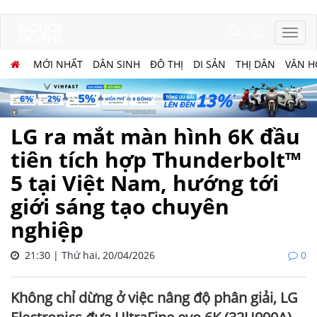
MỚI NHẤT
DÂN SINH
ĐÔ THỊ
DI SẢN
THỊ DÂN
VĂN H
LG ra mắt màn hình 6K đầu
tiên tích hợp Thunderbolt™
5 tại Việt Nam, hướng tới
giới sáng tạo chuyên
nghiệp
21:30 | Thứ hai, 20/04/2026
0
Không chỉ dừng ở việc nâng độ phân giải, LG