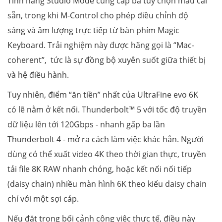
Tính năng Studio Mode cung cấp ba tùy chọn màu cài
sẵn, trong khi M-Control cho phép điều chỉnh độ
sáng và âm lượng trực tiếp từ bàn phím Magic
Keyboard. Trải nghiệm này được hãng gọi là “Mac-
coherent”, tức là sự đồng bộ xuyên suốt giữa thiết bị
và hệ điều hành.
Tuy nhiên, điểm “ăn tiền” nhất của UltraFine evo 6K
có lẽ nằm ở kết nối. Thunderbolt™ 5 với tốc độ truyền
dữ liệu lên tới 120Gbps - nhanh gấp ba lần
Thunderbolt 4 - mở ra cách làm việc khác hẳn. Người
dùng có thể xuất video 4K theo thời gian thực, truyền
tải file 8K RAW nhanh chóng, hoặc kết nối nối tiếp
(daisy chain) nhiều màn hình 6K theo kiểu daisy chain
chỉ với một sợi cáp.
Nếu đặt trong bối cảnh công việc thực tế, điều này