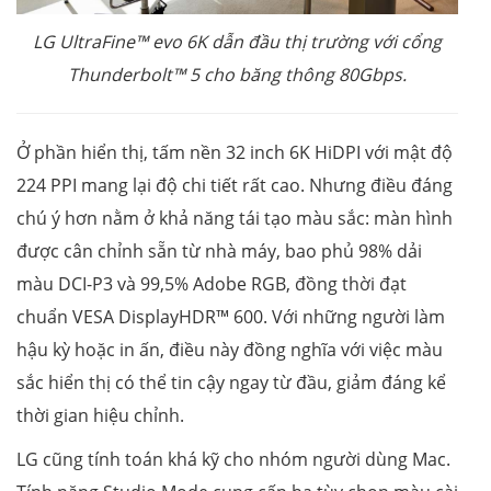
LG UltraFine™ evo 6K dẫn đầu thị trường với cổng
Thunderbolt™ 5 cho băng thông 80Gbps.
Ở phần hiển thị, tấm nền 32 inch 6K HiDPI với mật độ
224 PPI mang lại độ chi tiết rất cao. Nhưng điều đáng
chú ý hơn nằm ở khả năng tái tạo màu sắc: màn hình
được cân chỉnh sẵn từ nhà máy, bao phủ 98% dải
màu DCI-P3 và 99,5% Adobe RGB, đồng thời đạt
chuẩn VESA DisplayHDR™ 600. Với những người làm
hậu kỳ hoặc in ấn, điều này đồng nghĩa với việc màu
sắc hiển thị có thể tin cậy ngay từ đầu, giảm đáng kể
thời gian hiệu chỉnh.
LG cũng tính toán khá kỹ cho nhóm người dùng Mac.