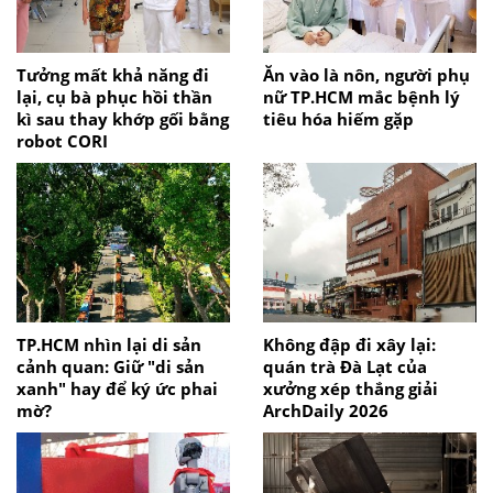
Tưởng mất khả năng đi
Ăn vào là nôn, người phụ
lại, cụ bà phục hồi thần
nữ TP.HCM mắc bệnh lý
kì sau thay khớp gối bằng
tiêu hóa hiếm gặp
robot CORI
TP.HCM nhìn lại di sản
Không đập đi xây lại:
cảnh quan: Giữ "di sản
quán trà Đà Lạt của
xanh" hay để ký ức phai
xưởng xép thắng giải
mờ?
ArchDaily 2026