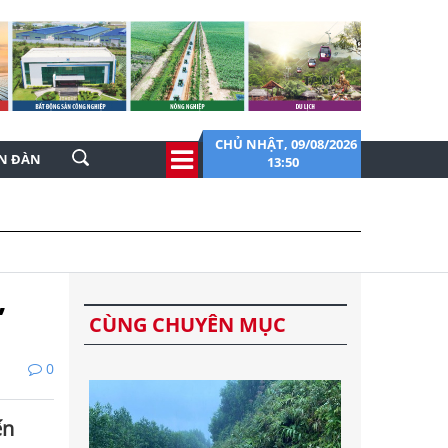
CHỦ NHẬT, 09/08/2026
ỄN ĐÀN
13:50
,
CÙNG CHUYÊN MỤC
0
ến