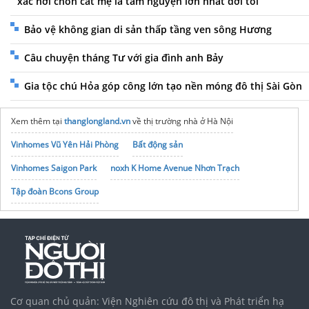
xác nơi chôn cất mẹ là tâm nguyện lớn nhất đời tôi”
Bảo vệ không gian di sản thấp tầng ven sông Hương
Câu chuyện tháng Tư với gia đình anh Bảy
Gia tộc chú Hỏa góp công lớn tạo nền móng đô thị Sài Gòn
Xem thêm tại
thanglongland.vn
về thị trường nhà ở Hà Nội
Vinhomes Vũ Yên Hải Phòng
Bất động sản
Vinhomes Saigon Park
noxh K Home Avenue Nhơn Trạch
Tập đoàn Bcons Group
Cơ quan chủ quản: Viện Nghiên cứu đô thị và Phát triển hạ