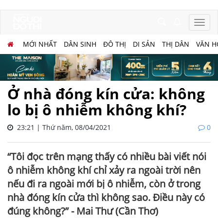
MỚI NHẤT
DÂN SINH
ĐÔ THỊ
DI SẢN
THỊ DÂN
VĂN H
Ở nhà đóng kín cửa: không
lo bị ô nhiễm không khí?
23:21 | Thứ năm, 08/04/2021
0
“Tôi đọc trên mạng thấy có nhiều bài viết nói
ô nhiễm không khí chỉ xảy ra ngoài trời nên
nếu đi ra ngoài mới bị ô nhiễm, còn ở trong
nhà đóng kín cửa thì không sao. Điều này có
đúng không?” - Mai Thư (Cần Thơ)