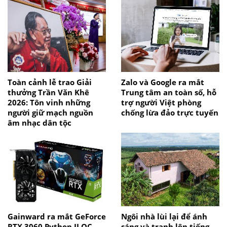
Toàn cảnh lễ trao Giải
Zalo và Google ra mắt
thưởng Trần Văn Khê
Trung tâm an toàn số, hỗ
2026: Tôn vinh những
trợ người Việt phòng
người giữ mạch nguồn
chống lừa đảo trực tuyến
âm nhạc dân tộc
Gainward ra mắt GeForce
Ngôi nhà lùi lại để ánh
RTX 3060 Python II OC,
sáng và tranh lên tiếng