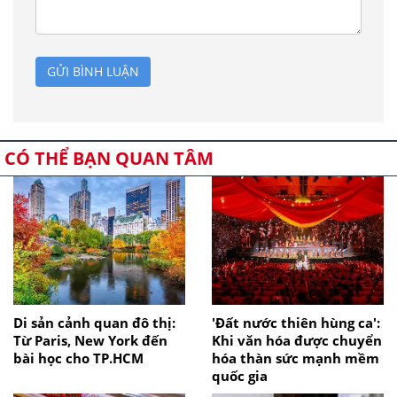
GỬI BÌNH LUẬN
CÓ THỂ BẠN QUAN TÂM
Di sản cảnh quan đô thị:
'Đất nước thiên hùng ca':
Từ Paris, New York đến
Khi văn hóa được chuyển
bài học cho TP.HCM
hóa thàn sức mạnh mềm
quốc gia