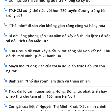
Du mục đô thị và những đứa trẻ không có ký ức
TP.HCM xử lý thế nào với hơn 780 tuyến đường trùng tên,
trùng số?
"Thổi hồn" di sản vào không gian công cộng và hàng hóa
Di dời làng phong gần 100 năm để xây đô thị du lịch: Có xóa
sổ dấu tích Hàn Mặc Tử?
Sun Group đề xuất xây 4 cầu vượt sông Sài Gòn kết nối Khu
đô thị mới Bình Quới - Thanh Đa
Mayu Ino: “Công việc của tôi là đối diện trực tiếp với con
người”
Bình San, “thổ địa ròm” làm dịch vụ thiên nhiên
Trục đại lộ cảnh quan sông Hồng: Động lực phát triển hay
phép thử cho tầm nhìn 100 năm Hà Nội?
Con gái của liệt sĩ Nguyễn Thị Minh Khai: “Xác minh chính