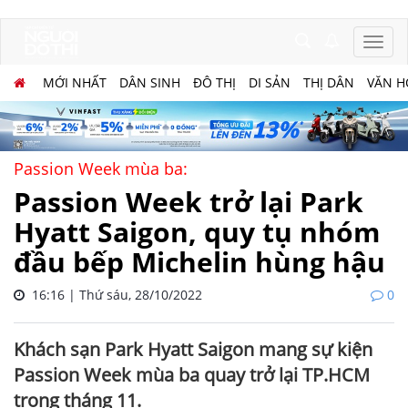
MỚI NHẤT
DÂN SINH
ĐÔ THỊ
DI SẢN
THỊ DÂN
VĂN H
Passion Week mùa ba:
Passion Week trở lại Park
Hyatt Saigon, quy tụ nhóm
đầu bếp Michelin hùng hậu
16:16 | Thứ sáu, 28/10/2022
0
Khách sạn Park Hyatt Saigon mang sự kiện
Passion Week mùa ba quay trở lại TP.HCM
trong tháng 11.