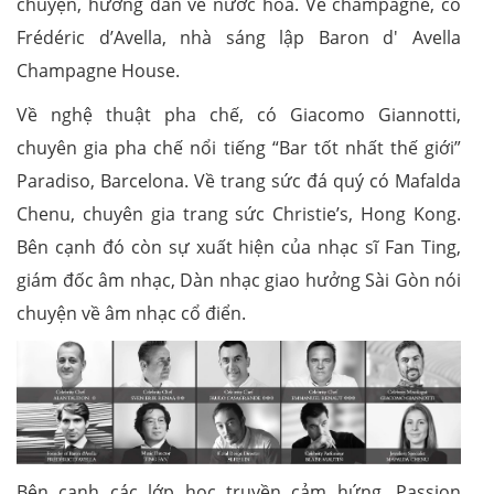
chuyện, hướng dẫn về nước hoa. Về champagne, có
Frédéric d’Avella, nhà sáng lập Baron d' Avella
Champagne House.
Về nghệ thuật pha chế, có Giacomo Giannotti,
chuyên gia pha chế nổi tiếng “Bar tốt nhất thế giới”
Paradiso, Barcelona. Về trang sức đá quý có Mafalda
Chenu, chuyên gia trang sức Christie’s, Hong Kong.
Bên cạnh đó còn sự xuất hiện của nhạc sĩ Fan Ting,
giám đốc âm nhạc, Dàn nhạc giao hưởng Sài Gòn nói
chuyện về âm nhạc cổ điển.
Bên cạnh các lớp học truyền cảm hứng, Passion