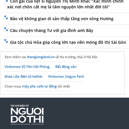
Con gái của liệt sĩ Nguyễn Thị Minh Khai: “Xác minh chính
xác nơi chôn cất mẹ là tâm nguyện lớn nhất đời tôi”
Bảo vệ không gian di sản thấp tầng ven sông Hương
Câu chuyện tháng Tư với gia đình anh Bảy
Gia tộc chú Hỏa góp công lớn tạo nền móng đô thị Sài Gòn
Xem thêm tại
thanglongland.vn
về thị trường nhà ở Hà Nội
Vinhomes Vũ Yên Hải Phòng
Bất động sản
khóa cửa điện tử hafele
Vinhomes Saigon Park
Chọn mua
máy pha cafe tự động
tốt nhất
noxh K Home Avenue Nhơn Trạch
Tập đoàn Bcons Group
Bộ
giá gia vị
Duraval
Trung tâm
Sửa thiết bị
uy tín
sửa máy rửa bát
Máy hút mùi âm tủ