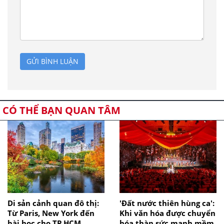
GỬI BÌNH LUẬN
CÓ THỂ BẠN QUAN TÂM
Di sản cảnh quan đô thị:
'Đất nước thiên hùng ca':
Từ Paris, New York đến
Khi văn hóa được chuyển
bài học cho TP.HCM
hóa thàn sức mạnh mềm