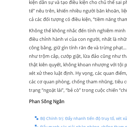
kiện dân sự và tạo điều kiện cho chủ thể sai
tế” nêu trên, khiến nhiều người băn khoăn, liệ
cả các đối tượng có điều kiện, “tiềm năng th
Không thể không nhắc đến tính nghiêm minh 
điều chỉnh hành vi của con người, nhất là nhữ
công bằng, giữ gìn tính răn đe và trừng phạt..
như trộm cắp, cướp giật, lừa đảo cũng như tha
thật kiên quyết, không khoan nhượng với tội 
xét xử theo luật định. Hy vọng, các quan điểm
các cơ quan phòng, chống tham nhũng, tiêu cự
trạng “ngoặt lái”, “bẻ cò” trong cuộc chiến “c
Phan Sông Ngân
Bộ Chính trị: Đẩy nhanh tiến độ truy tố, xét 
Đẩy mạnh các giải pháp phòng, chống tham n