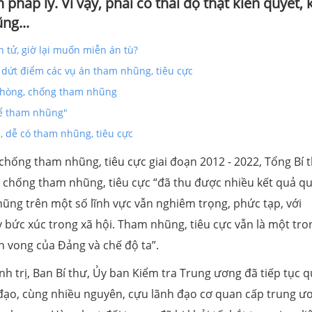
pháp lý. Vì vậy, phải có thái độ thật kiên quyết,
ng...
tử, giờ lại muốn miễn án tù?
ý dứt điểm các vụ án tham nhũng, tiêu cực
 phòng, chống tham nhũng
hể tham nhũng"
, dễ có tham nhũng, tiêu cực
chống tham nhũng, tiêu cực giai đoạn 2012 - 2022, Tổng Bí 
 chống tham nhũng, tiêu cực “đã thu được nhiều kết quả q
nhũng trên một số lĩnh vực vẫn nghiêm trọng, phức tạp, với
ây bức xúc trong xã hội. Tham nhũng, tiêu cực vẫn là một tro
n vong của Đảng và chế độ ta”.
h trị, Ban Bí thư, Ủy ban Kiểm tra Trung ương đã tiếp tục q
 đạo, cùng nhiều nguyên, cựu lãnh đạo cơ quan cấp trung ư