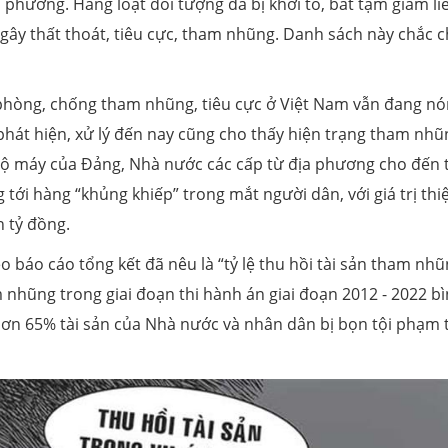
a phương. Hàng loạt đối tượng đã bị khởi tố, bắt tạm giam li
, gây thất thoát, tiêu cực, tham nhũng. Danh sách này chắc 
phòng, chống tham nhũng, tiêu cực ở Việt Nam vẫn đang n
phát hiện, xử lý đến nay cũng cho thấy hiện trạng tham nhũ
g bộ máy của Đảng, Nhà nước các cấp từ địa phương cho đến 
tới hàng “khủng khiếp” trong mắt người dân, với giá trị thiệ
 tỷ đồng.
 báo cáo tổng kết đã nêu là “tỷ lệ thu hồi tài sản tham nhũ
am nhũng trong giai đoạn thi hành án giai đoạn 2012 - 2022 b
n hơn 65% tài sản của Nhà nước và nhân dân bị bọn tội phạm