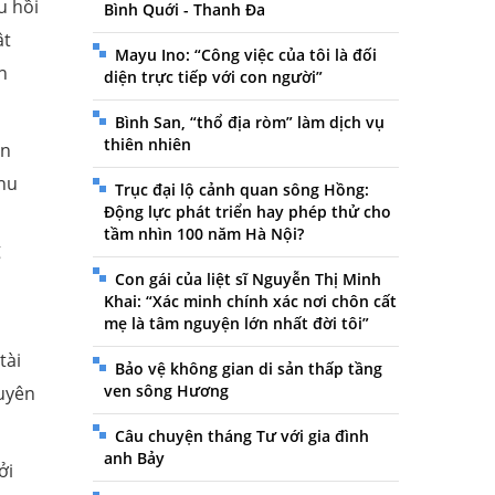
u hồi
Bình Quới - Thanh Đa
ật
Mayu Ino: “Công việc của tôi là đối
n
diện trực tiếp với con người”
Bình San, “thổ địa ròm” làm dịch vụ
thiên nhiên
ện
thu
Trục đại lộ cảnh quan sông Hồng:
Động lực phát triển hay phép thử cho
,
tầm nhìn 100 năm Hà Nội?
g
Con gái của liệt sĩ Nguyễn Thị Minh
Khai: “Xác minh chính xác nơi chôn cất
mẹ là tâm nguyện lớn nhất đời tôi”
tài
Bảo vệ không gian di sản thấp tầng
ven sông Hương
huyên
Câu chuyện tháng Tư với gia đình
anh Bảy
ởi