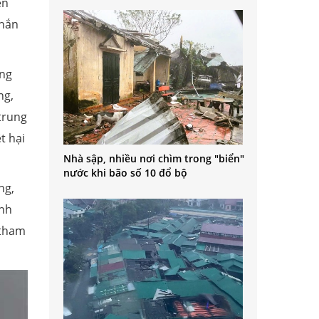
ên
chắn
óng
ng,
trung
t hại
Nhà sập, nhiều nơi chìm trong "biển"
nước khi bão số 10 đổ bộ
ng,
ình
 tham