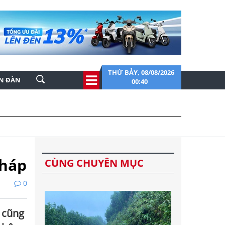
THỨ BẢY, 08/08/2026
ỄN ĐÀN
00:40
pháp
CÙNG CHUYÊN MỤC
0
o cũng