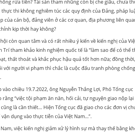
hống rửa tiền? Tài sản tham nhũng còn bị che giấu, chưa th
 thực thi không nghiêm túc các quy định của Đảng, pháp lu
ập của cán bộ, đảng viên ở các cơ quan, địa phương liên qua
n chỉnh kịp thời hay không?
hội còn quan tâm và có rất nhiều ý kiến về kiến nghị của Vi
h Trí tham khảo kinh nghiệm quốc tế là “làm sao để có thể 
ạt, thất thoát và khắc phục hậu quả tốt hơn nữa; đồng thời
ối với người vi phạm thì chắc là cuộc đấu tranh phòng chốn
.
p vào chiều 19.7.2022, ông Nguyễn Thắng Lợi, Phó Tổng cục
rằng “việc tội phạm ăn năn, hối cải, tự nguyện giao nộp lại 
 cũng là cần thiết… Hiện Tổng cục đã giao cho các đơn vị c
vận dụng vào thực tiễn của Việt Nam...”.
Nam, việc kiến nghị giảm xử lý hình sự mà thay thế bằng kh