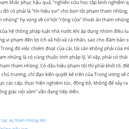
 phạm khắc phục hậu quả, “nghiên cứu học tập kinh nghiệm 
u đó có phải là “tín hiệu vui” cho bọn tội phạm tham nhũng,
am nhũng” hy vọng về cơ hội “rộng cửa” thoát án tham nhũng
của hệ thống pháp luật nhà nước khi áp dụng nhóm điều lu
ng vi phạm đến lợi ích xã hội và cá nhân, sao cho đảm bảo 
. Trong đó việc chiếm đoạt của cải, tài sản không phải của m
m nhũng là có cùng thuộc tính pháp lý. Vì vậy, phải có thái
phạm tham nhũng. Có dấu hiệu phạm tội thì phải khởi tố, điề
, chủ trương, chỉ đạo kiên quyết kể trên của Trung ương sẽ
c các cấp, thực hiện nghiêm túc, đồng bộ, không để xảy ra 
hống giặc nội xâm” vẫn đang tiếp diễn.
xử các vụ tham nhũng lớn
hũng, tiêu cực