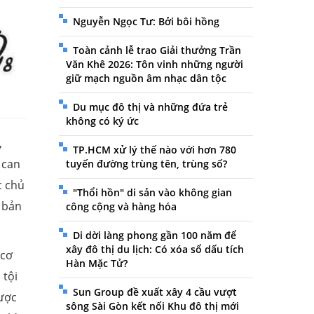
Nguyễn Ngọc Tư: Bởi bôi hồng
Toàn cảnh lễ trao Giải thưởng Trần
Văn Khê 2026: Tôn vinh những người
giữ mạch nguồn âm nhạc dân tộc
Du mục đô thị và những đứa trẻ
không có ký ức
,
TP.HCM xử lý thế nào với hơn 780
 can
tuyến đường trùng tên, trùng số?
c chủ
"Thổi hồn" di sản vào không gian
 bản
công cộng và hàng hóa
Di dời làng phong gần 100 năm để
xây đô thị du lịch: Có xóa sổ dấu tích
 cơ
Hàn Mặc Tử?
 tội
Sun Group đề xuất xây 4 cầu vượt
ược
sông Sài Gòn kết nối Khu đô thị mới