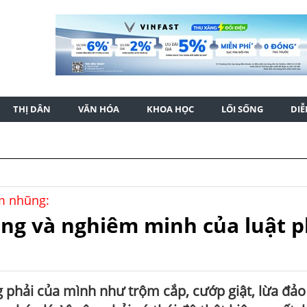
THỊ DÂN
VĂN HÓA
KHOA HỌC
LỐI SỐNG
DI
am nhũng:
ằng và nghiêm minh của luật 
ng phải của mình như trộm cắp, cướp giật, lừa đả