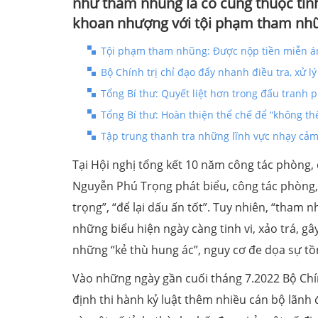
như tham nhũng là có cùng thuộc tính 
khoan nhượng với tội phạm tham nhũ
Tội phạm tham nhũng: Được nộp tiền miễn án 
Bộ Chính trị chỉ đạo đẩy nhanh điều tra, xử l
Tổng Bí thư: Quyết liệt hơn trong đấu tranh
Tổng Bí thư: Hoàn thiện thể chế để “không t
Tập trung thanh tra những lĩnh vực nhạy cảm
Tại Hội nghị tổng kết 10 năm công tác phòng, 
Nguyễn Phú Trọng phát biểu, công tác phòng,
trọng”, “để lại dấu ấn tốt”. Tuy nhiên, “tham 
những biểu hiện ngày càng tinh vi, xảo trá, g
những “kẻ thù hung ác”, nguy cơ đe dọa sự tồ
Vào những ngày gần cuối tháng 7.2022 Bộ Chín
định thi hành kỷ luật thêm nhiều cán bộ lãnh