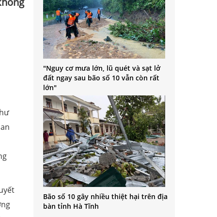
 không
"Nguy cơ mưa lớn, lũ quét và sạt lở
đất ngay sau bão số 10 vẫn còn rất
lớn"
thư
uan
ng
uyết
Bão số 10 gây nhiều thiệt hại trên địa
ơng
bàn tỉnh Hà Tĩnh