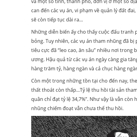
và một số tỉnh, thành phố, đơn vị ở một số đị
can đến các vụ án, vi phạm về quản lý đất đai
sẽ còn tiếp tục dài ra...
Những diễn biến ấy cho thấy cuộc đấu tranh 
bỏng. Tuy nhiên, các vụ án tham nhũng đã bị 
tiêu cực đã “leo cao, ăn sâu” nhiều nơi tron
ương. Hậu quả từ các vụ án ngày càng gia tăng 
hàng trăm tỷ, hàng ngàn và cả chục hàng ngàn
Còn một trong những tồn tại cho đến nay, theo
thất thoát còn thấp...Tỷ lệ thu hồi tài sản th
quân chỉ đạt tỷ lệ 34,7%”. Như vậy là vẫn cò
nhũng chiếm đoạt vẫn chưa thể thu hồi.