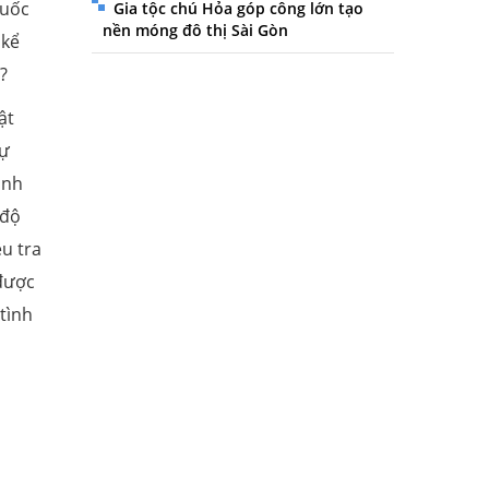
quốc
Gia tộc chú Hỏa góp công lớn tạo
nền móng đô thị Sài Gòn
 kể
?
ật
sự
ình
 độ
u tra
 được
tình