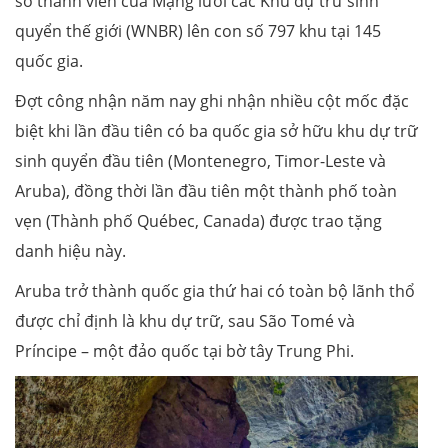
số thành viên của Mạng lưới các Khu dự trữ sinh
quyển thế giới (WNBR) lên con số 797 khu tại 145
quốc gia.
Đợt công nhận năm nay ghi nhận nhiều cột mốc đặc
biệt khi lần đầu tiên có ba quốc gia sở hữu khu dự trữ
sinh quyển đầu tiên (Montenegro, Timor-Leste và
Aruba), đồng thời lần đầu tiên một thành phố toàn
vẹn (Thành phố Québec, Canada) được trao tặng
danh hiệu này.
Aruba trở thành quốc gia thứ hai có toàn bộ lãnh thổ
được chỉ định là khu dự trữ, sau São Tomé và
Príncipe – một đảo quốc tại bờ tây Trung Phi.