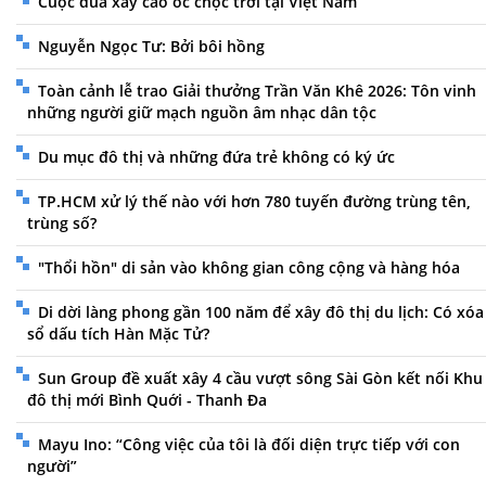
Cuộc đua xây cao ốc chọc trời tại Việt Nam
Nguyễn Ngọc Tư: Bởi bôi hồng
Toàn cảnh lễ trao Giải thưởng Trần Văn Khê 2026: Tôn vinh
những người giữ mạch nguồn âm nhạc dân tộc
Du mục đô thị và những đứa trẻ không có ký ức
TP.HCM xử lý thế nào với hơn 780 tuyến đường trùng tên,
trùng số?
"Thổi hồn" di sản vào không gian công cộng và hàng hóa
Di dời làng phong gần 100 năm để xây đô thị du lịch: Có xóa
sổ dấu tích Hàn Mặc Tử?
Sun Group đề xuất xây 4 cầu vượt sông Sài Gòn kết nối Khu
đô thị mới Bình Quới - Thanh Đa
Mayu Ino: “Công việc của tôi là đối diện trực tiếp với con
người”