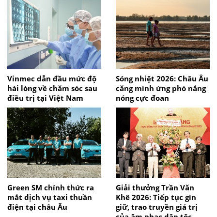
Vinmec dẫn đầu mức độ
Sóng nhiệt 2026: Châu Âu
hài lòng về chăm sóc sau
căng mình ứng phó nắng
điều trị tại Việt Nam
nóng cực đoan
Green SM chính thức ra
Giải thưởng Trần Văn
mắt dịch vụ taxi thuần
Khê 2026: Tiếp tục gìn
điện tại châu Âu
giữ, trao truyền giá trị
của âm nhạc dân tộc