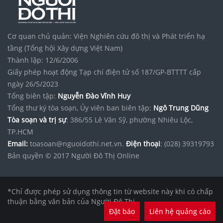
Cơ quan chủ quản: Viện Nghiên cứu đô thị và Phát triển hạ
tầng (Tổng hội Xây dựng Việt Nam)
Thành lập: 12/6/2006
Giấy phép hoạt động Tạp chí điện tử số 187/GP-BTTTT cấp
ngày 26/5/2023
Tổng biên tập:
Nguyễn Đào Vĩnh Huy
Tổng thư ký tòa soạn, Ủy viên ban biên tập:
Ngô Trung Dũng
Tòa soạn và trị sự
: 386/55 Lê Văn Sỹ, phường Nhiêu Lộc,
TP.HCM
Email:
toasoan@nguoidothi.net.vn.
Điện thoại
: (028) 39319793
Bản quyền © 2017 Người Đô Thị Online
*Chỉ được phép sử dụng thông tin từ website này khi có chấp
thuận bằng văn bản của Người Đô Thị.
Đặt báo
Liên hệ quảng cáo