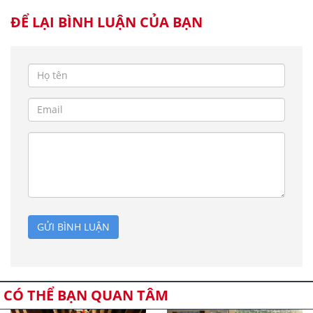
ĐỂ LẠI BÌNH LUẬN CỦA BẠN
GỬI BÌNH LUẬN
CÓ THỂ BẠN QUAN TÂM