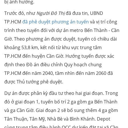
bị ảnh hưởng.
Trước đó, như
Người Đô Thị
đã đưa tin, UBND
TP.HCM
đã phê duyệt phương án tuyến
và vị trí công
trình theo tuyến đối với dự án metro Bến Thành - Cần
Giờ. Theo phương án được duyệt, tuyến có chiều dài
khoảng 53,8 km, kết nối từ khu vực trung tâm
TP.HCM đến huyện Cần Giờ. Hướng tuyến được xác
định theo Đồ án điều chỉnh Quy hoạch chung
TP.HCM đến năm 2040, tầm nhìn đến năm 2060 đã
được Thủ tướng phê duyệt.
Dự án được phân kỳ đầu tư theo hai giai đoạn. Trong
đó ở giai đoạn 1, tuyến bố trí 2 ga gồm ga Bến Thành
và ga Cần Giờ. Giai đoạn 2 sẽ bổ sung thêm 4 ga gồm
Tân Thuận, Tân Mỹ, Nhà Bè và Bình Khánh. Depot
cùng trung tâm điều hành OCC dự kiến đặt tại xã Cần