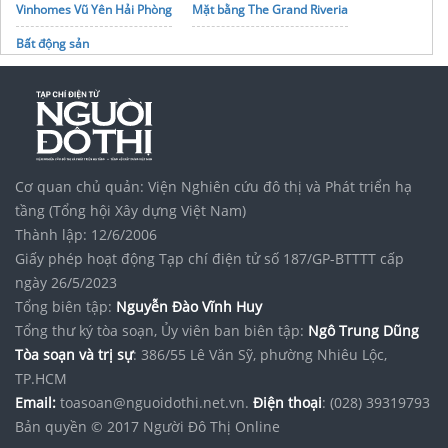
Vinhomes Vũ Yên Hải Phòng
Mặt bằng The Grand Riveria
Bất động sản
Cơ quan chủ quản: Viện Nghiên cứu đô thị và Phát triển hạ
tầng (Tổng hội Xây dựng Việt Nam)
Thành lập: 12/6/2006
Giấy phép hoạt động Tạp chí điện tử số 187/GP-BTTTT cấp
ngày 26/5/2023
Tổng biên tập:
Nguyễn Đào Vĩnh Huy
Tổng thư ký tòa soạn, Ủy viên ban biên tập:
Ngô Trung Dũng
Tòa soạn và trị sự
: 386/55 Lê Văn Sỹ, phường Nhiêu Lộc,
TP.HCM
Email:
toasoan@nguoidothi.net.vn.
Điện thoại
: (028) 39319793
Bản quyền © 2017 Người Đô Thị Online