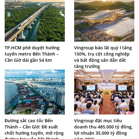
TP.HCM phê duyệt hướng
Vingroup báo lãi quý I tăng
tuyến metro Bến Thành –
150%, trụ cột công nghiệp
Cần Giờ dài gần 54 km
và bất động sản dẫn dắt
tăng trưởng
Đường sắt cao tốc Bến
Vingroup đặt mục tiêu
Thành – Cần Giờ: Đề xuất
doanh thu 485.000 tỷ đồng,
chốt hướng tuyến, mở rộng
lợi nhuận 35.000 tỷ đồng