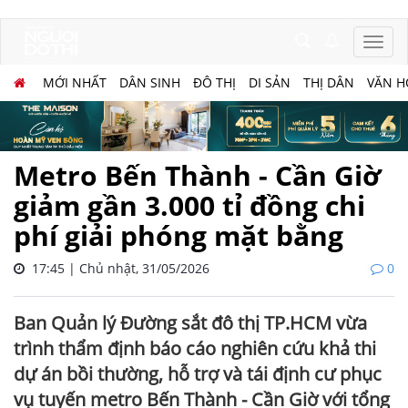
MỚI NHẤT
DÂN SINH
ĐÔ THỊ
DI SẢN
THỊ DÂN
VĂN H
Metro Bến Thành - Cần Giờ
giảm gần 3.000 tỉ đồng chi
phí giải phóng mặt bằng
17:45 | Chủ nhật, 31/05/2026
0
Ban Quản lý Đường sắt đô thị TP.HCM vừa
trình thẩm định báo cáo nghiên cứu khả thi
dự án bồi thường, hỗ trợ và tái định cư phục
vụ tuyến metro Bến Thành - Cần Giờ với tổng