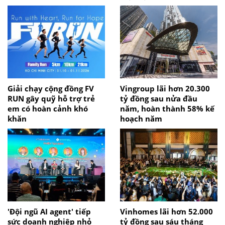
Giải chạy cộng đồng FV
Vingroup lãi hơn 20.300
RUN gây quỹ hỗ trợ trẻ
tỷ đồng sau nửa đầu
em có hoàn cảnh khó
năm, hoàn thành 58% kế
khăn
hoạch năm
'Đội ngũ AI agent' tiếp
Vinhomes lãi hơn 52.000
sức doanh nghiệp nhỏ
tỷ đồng sau sáu tháng