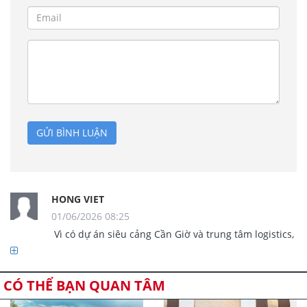
GỬI BÌNH LUẬN
HONG VIET
01/06/2026 08:25
                Vì có dự án siêu cảng Cần Giờ và trung tâm logistics, 
để đạt hiệu quả tối đa nên xem xét công nghệ lưỡng dụng 
chở cả hàng hóa và hành khách, tốc độ cũng chỉ cần tới 
250Km/h vì quãng đường ngắn dẫn đến chênh lệch thời gian 
CÓ THỂ BẠN QUAN TÂM
tàu chạy so với tốc độ 350km/h cũng chỉ tầm 5-8 phút, hơn 