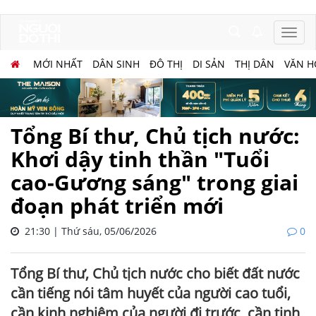
MỚI NHẤT
DÂN SINH
ĐÔ THỊ
DI SẢN
THỊ DÂN
VĂN H
Tổng Bí thư, Chủ tịch nước:
Khơi dậy tinh thần "Tuổi
cao-Gương sáng" trong giai
đoạn phát triển mới
21:30 | Thứ sáu, 05/06/2026
0
Tổng Bí thư, Chủ tịch nước cho biết đất nước
cần tiếng nói tâm huyết của người cao tuổi,
cần kinh nghiệm của người đi trước, cần tinh