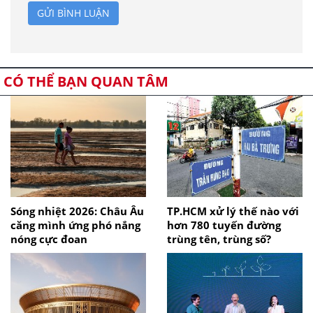
GỬI BÌNH LUẬN
CÓ THỂ BẠN QUAN TÂM
Sóng nhiệt 2026: Châu Âu
TP.HCM xử lý thế nào với
căng mình ứng phó nắng
hơn 780 tuyến đường
nóng cực đoan
trùng tên, trùng số?