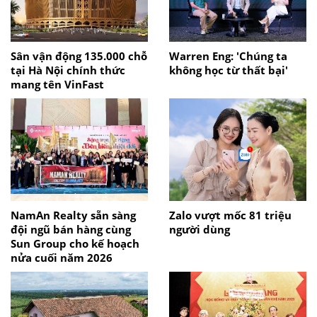
Sân vận động 135.000 chỗ
Warren Eng: 'Chúng ta
tại Hà Nội chính thức
không học từ thất bại'
mang tên VinFast
NamAn Realty sẵn sàng
Zalo vượt mốc 81 triệu
đội ngũ bán hàng cùng
người dùng
Sun Group cho kế hoạch
nửa cuối năm 2026