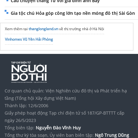
Câu chuyện tháng Tư với gia đình anh Bảy
Gia tộc chú Hỏa góp công lớn tạo nền móng đô thị Sài Gòn
Xem thêm tại
thanglongland.vn
về thị trường nhà ở Hà Nội
Vinhomes Vũ Yên Hải Phòng
Cơ quan chủ quản: Viện Nghiên cứu đô thị và Phát triển hạ
tầng (Tổng hội Xây dựng Việt Nam)
Thành lập: 12/6/2006
Giấy phép hoạt động Tạp chí điện tử số 187/GP-BTTTT cấp
ngày 26/5/2023
Tổng biên tập:
Nguyễn Đào Vĩnh Huy
Tổng thư ký tòa soạn, Ủy viên ban biên tập:
Ngô Trung Dũng