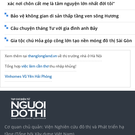
xác nơi chôn cất mẹ là tâm nguyện lớn nhất đời tôi”
Bảo vệ không gian di sản thấp tầng ven sông Hương
Câu chuyện tháng Tư với gia đình anh Bảy
Gia tộc chú Hỏa góp công lớn tạo nền móng đô thị Sài Gòn
Xem thêm tại
thanglongland.vn
về thị trường nhà ở Hà Nội
Tổng hợp
việc làm cần thơ
thu nhập khủng!
Vinhomes Vũ Yên Hải Phòng
Cơ quan chủ quản: Viện Nghiên cứu đô thị và Phát triển hạ
tầng (Tổng hội Xây dựng Việt Nam)