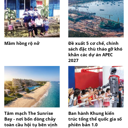
Mầm hồng rộ nở
Đề xuất 5 cơ chế, chính
sách đặc thù tháo gỡ khó
khăn các dự án APEC
2027
Tâm mạch The Sunrise
Ban hành Khung kiến
Bay - nơi bốn dòng chảy
trúc tổng thể quốc gia số
toàn cầu hội tụ bên vịnh
phiên bản 1.0