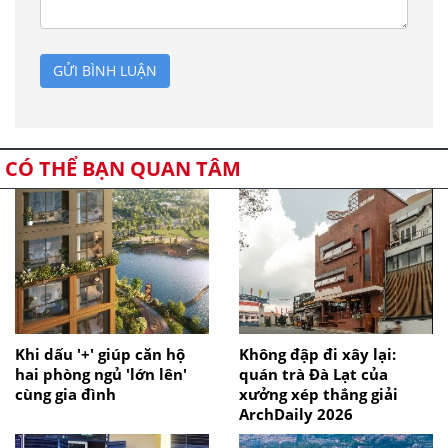
GỬI BÌNH LUẬN
CÓ THỂ BẠN QUAN TÂM
Khi dấu '+' giúp căn hộ
Không đập đi xây lại:
hai phòng ngủ 'lớn lên'
quán trà Đà Lạt của
cùng gia đình
xưởng xép thắng giải
ArchDaily 2026