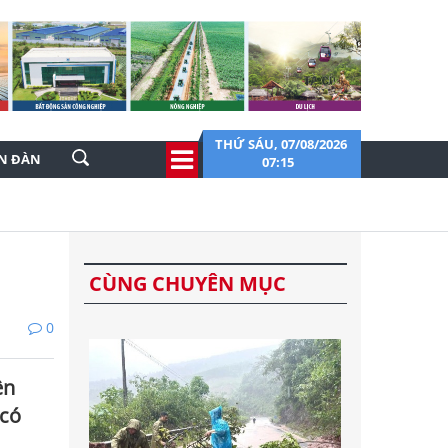
THỨ SÁU, 07/08/2026
ỄN ĐÀN
07:15
CÙNG CHUYÊN MỤC
0
ền
 có