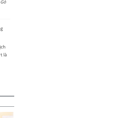
 Gò
ng
ịch
t là