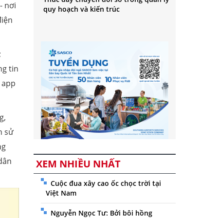
- nơi
quy hoạch và kiến trúc
điện
;
ng tin
c app
g,
n sử
ng
 dân
XEM NHIỀU NHẤT
Cuộc đua xây cao ốc chọc trời tại
Việt Nam
Nguyễn Ngọc Tư: Bởi bôi hồng