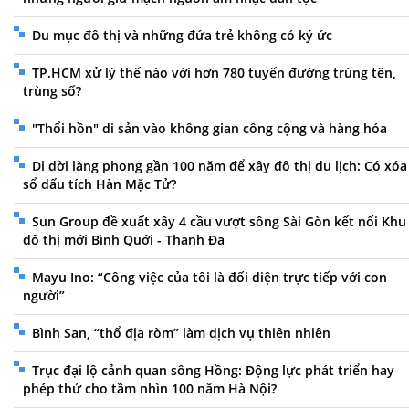
Du mục đô thị và những đứa trẻ không có ký ức
TP.HCM xử lý thế nào với hơn 780 tuyến đường trùng tên,
trùng số?
"Thổi hồn" di sản vào không gian công cộng và hàng hóa
Di dời làng phong gần 100 năm để xây đô thị du lịch: Có xóa
sổ dấu tích Hàn Mặc Tử?
Sun Group đề xuất xây 4 cầu vượt sông Sài Gòn kết nối Khu
đô thị mới Bình Quới - Thanh Đa
Mayu Ino: “Công việc của tôi là đối diện trực tiếp với con
người”
Bình San, “thổ địa ròm” làm dịch vụ thiên nhiên
Trục đại lộ cảnh quan sông Hồng: Động lực phát triển hay
phép thử cho tầm nhìn 100 năm Hà Nội?