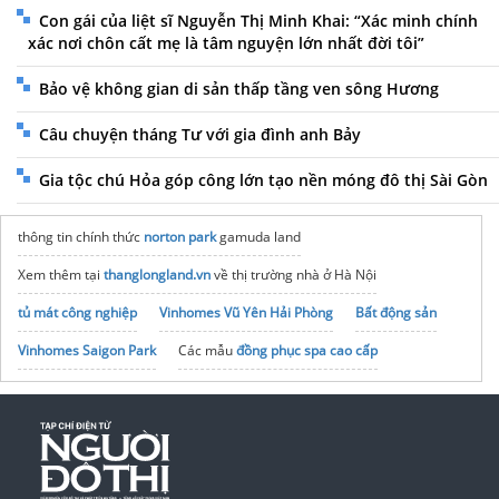
Con gái của liệt sĩ Nguyễn Thị Minh Khai: “Xác minh chính
xác nơi chôn cất mẹ là tâm nguyện lớn nhất đời tôi”
Bảo vệ không gian di sản thấp tầng ven sông Hương
Câu chuyện tháng Tư với gia đình anh Bảy
Gia tộc chú Hỏa góp công lớn tạo nền móng đô thị Sài Gòn
thông tin chính thức
norton park
gamuda land
Xem thêm tại
thanglongland.vn
về thị trường nhà ở Hà Nội
tủ mát công nghiệp
Vinhomes Vũ Yên Hải Phòng
Bất động sản
Vinhomes Saigon Park
Các mẫu
đồng phục spa cao cấp
noxh K Home Avenue Nhơn Trạch
Tập đoàn Bcons Group
thiết kế căn hộ dịch vụ
Bao bì
shop hoa tươi Hà Nội
đèn hộp thả văn phòng
vé máy bay đi lào