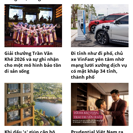
Giải thưởng Trần Văn
Đi tỉnh như đi phố, chủ
Khê 2026 và sự ghi nhận
xe VinFast yên tâm nhờ
cho một mô hình bảo tồn
mạng lưới xưởng dịch vụ
di sản sống
có mặt khắp 34 tỉnh,
thành phố
Khi dấu '+' giúp căn hộ
Prudential Việt Nam ra