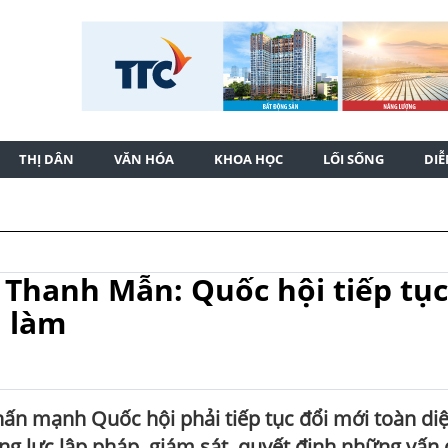
THỊ DÂN
VĂN HÓA
KHOA HỌC
LỐI SỐNG
DI
 Thanh Mẫn: Quốc hội tiếp tục
h làm
ấn mạnh Quốc hội phải tiếp tục đổi mới toàn diệ
ng lực lập pháp, giám sát, quyết định những vấn