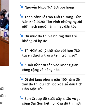
Nguyễn Ngọc Tư: Bởi bôi hồng
Toàn cảnh lễ trao Giải thưởng Trần
Văn Khê 2026: Tôn vinh những người
giữ mạch nguồn âm nhạc dân tộc
Du mục đô thị và những đứa trẻ
không có ký ức
TP.HCM xử lý thế nào với hơn 780
tuyến đường trùng tên, trùng số?
"Thổi hồn" di sản vào không gian
công cộng và hàng hóa
Di dời làng phong gần 100 năm để
xây đô thị du lịch: Có xóa sổ dấu tích
hội
Hàn Mặc Tử?
luôn
Sun Group đề xuất xây 4 cầu vượt
ực
sông Sài Gòn kết nối Khu đô thị mới