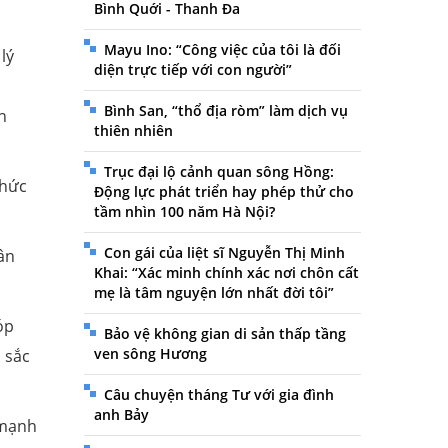
Bình Quới - Thanh Đa
Mayu Ino: “Công việc của tôi là đối
lý
diện trực tiếp với con người”
Bình San, “thổ địa ròm” làm dịch vụ
n
thiên nhiên
Trục đại lộ cảnh quan sông Hồng:
chức
Động lực phát triển hay phép thử cho
tầm nhìn 100 năm Hà Nội?
Con gái của liệt sĩ Nguyễn Thị Minh
ân
Khai: “Xác minh chính xác nơi chôn cất
mẹ là tâm nguyện lớn nhất đời tôi”
óp
Bảo vệ không gian di sản thấp tầng
ven sông Hương
 sắc
Câu chuyện tháng Tư với gia đình
anh Bảy
 mạnh