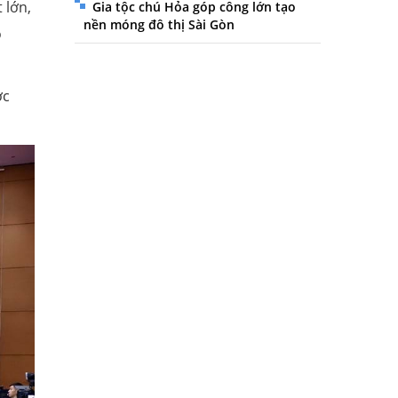
 lớn,
Gia tộc chú Hỏa góp công lớn tạo
nền móng đô thị Sài Gòn
o
ớc