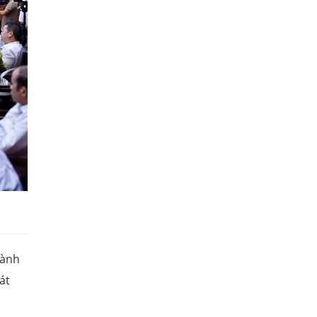
hành
át