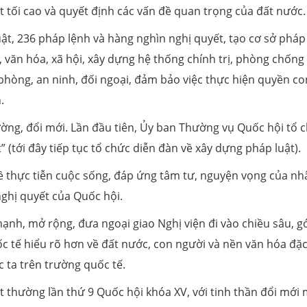
át tối cao và quyết định các vấn đề quan trọng của đất nước.
ật, 236 pháp lệnh và hàng nghìn nghị quyết, tạo cơ sở pháp 
, văn hóa, xã hội, xây dựng hệ thống chính trị, phòng chống
 phòng, an ninh, đối ngoại, đảm bảo việc thực hiện quyền co
.
ờng, đổi mới. Lần đầu tiên, Ủy ban Thường vụ Quốc hội tổ 
 (tới đây tiếp tục tổ chức diễn đàn về xây dựng pháp luật).
ề thực tiễn cuộc sống, đáp ứng tâm tư, nguyện vọng của nh
nghị quyết của Quốc hội.
nh, mở rộng, đưa ngoại giao Nghị viện đi vào chiều sâu, g
c tế hiểu rõ hơn về đất nước, con người và nền văn hóa đặc
c ta trên trường quốc tế.
ất thường lần thứ 9 Quốc hội khóa XV, với tinh thần đổi mới