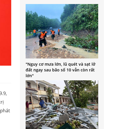
"Nguy cơ mưa lớn, lũ quét và sạt lở
đất ngay sau bão số 10 vẫn còn rất
lớn"
9.9,
rị
 phát