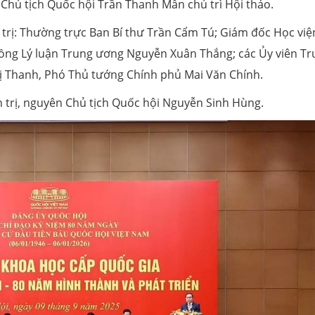
, Chủ tịch Quốc hội Trần Thanh Mẫn chủ trì Hội thảo.
h trị: Thường trực Ban Bí thư Trần Cẩm Tú; Giám đốc Học việ
 đồng Lý luận Trung ương Nguyễn Xuân Thắng; các Ủy viên T
ị Thanh, Phó Thủ tướng Chính phủ Mai Văn Chính.
 trị, nguyên Chủ tịch Quốc hội Nguyễn Sinh Hùng.