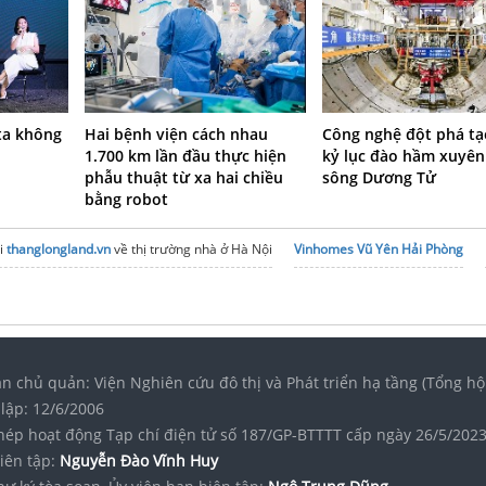
ta không
Hai bệnh viện cách nhau
Công nghệ đột phá tạ
1.700 km lần đầu thực hiện
kỷ lục đào hầm xuyên
phẫu thuật từ xa hai chiều
sông Dương Tử
bằng robot
i
thanglongland.vn
về thị trường nhà ở Hà Nội
Vinhomes Vũ Yên Hải Phòng
n chủ quản: Viện Nghiên cứu đô thị và Phát triển hạ tầng (Tổng hộ
lập: 12/6/2006
hép hoạt động Tạp chí điện tử số 187/GP-BTTTT cấp ngày 26/5/202
iên tập:
Nguyễn Đào Vĩnh Huy