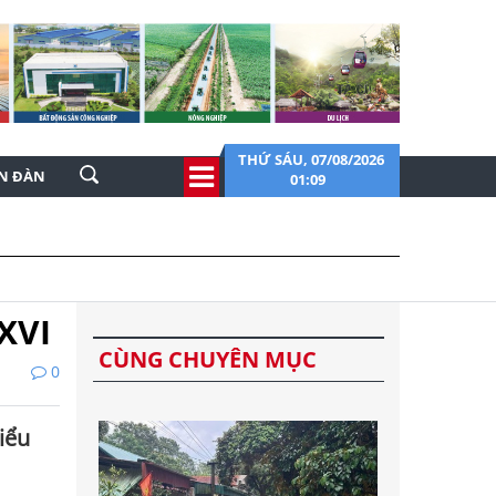
THỨ SÁU, 07/08/2026
ỄN ĐÀN
01:09
XVI
CÙNG CHUYÊN MỤC
0
iểu