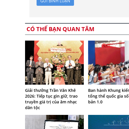
GỬI BÌNH LUẬN
CÓ THỂ BẠN QUAN TÂM
Giải thưởng Trần Văn Khê
Ban hành Khung kiến
2026: Tiếp tục gìn giữ, trao
tổng thể quốc gia số
truyền giá trị của âm nhạc
bản 1.0
dân tộc