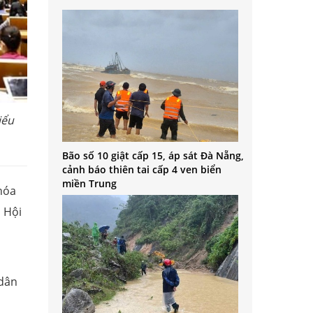
iểu
Bão số 10 giật cấp 15, áp sát Đà Nẵng,
cảnh báo thiên tai cấp 4 ven biển
miền Trung
hóa
 Hội
 dân