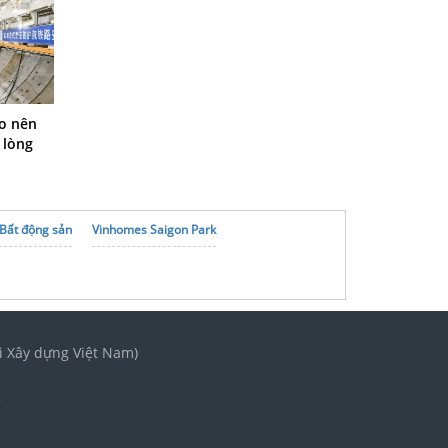
o nên
 lòng
Bất động sản
Vinhomes Saigon Park
i Xây dựng Việt Nam)
3