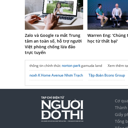
Zalo và Google ra mắt Trung
Warren Eng: 'Chúng 
tâm an toàn số, hỗ trợ người
học từ thất bại'
Việt phòng chống lừa đảo
trực tuyến
thông tin chính thức
norton park
gamuda land
Xem thêm tạ
noxh K Home Avenue Nhơn Trạch
Tập đoàn Bcons Group
Cơ qua
Thành 
Giấy p
Tổng b