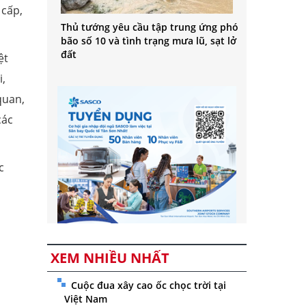
 cấp,
Thủ tướng yêu cầu tập trung ứng phó
bão số 10 và tình trạng mưa lũ, sạt lở
đất
ệt
i,
quan,
các
c
XEM NHIỀU NHẤT
Cuộc đua xây cao ốc chọc trời tại
Việt Nam