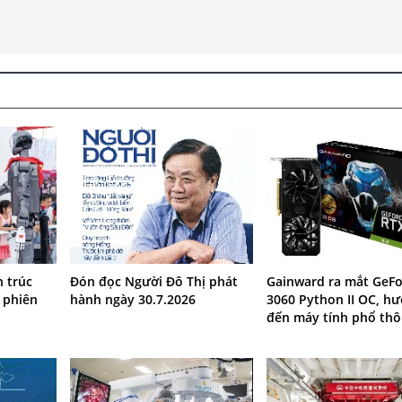
 trúc
Đón đọc Người Đô Thị phát
Gainward ra mắt GeFo
 phiên
hành ngày 30.7.2026
3060 Python II OC, h
đến máy tính phổ th