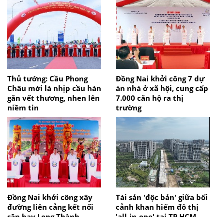
Thủ tướng: Cầu Phong
Đồng Nai khởi công 7 dự
Châu mới là nhịp cầu hàn
án nhà ở xã hội, cung cấp
gắn vết thương, nhen lên
7.000 căn hộ ra thị
niềm tin
trường
Đồng Nai khởi công xây
Tài sản 'độc bản' giữa bối
đường liên cảng kết nối
cảnh khan hiếm đô thị
sân bay Long Thành
'all-in-one' tại TP.HCM