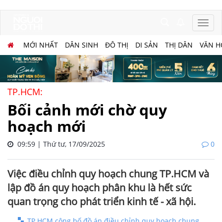
MỚI NHẤT
DÂN SINH
ĐÔ THỊ
DI SẢN
THỊ DÂN
VĂN H
TP.HCM:
Bối cảnh mới chờ quy
hoạch mới
09:59 | Thứ tư, 17/09/2025
0
Việc điều chỉnh quy hoạch chung TP.HCM và
lập đồ án quy hoạch phân khu là hết sức
quan trọng cho phát triển kinh tế - xã hội.
TP.HCM công bố đồ án điều chỉnh quy hoạch chung,