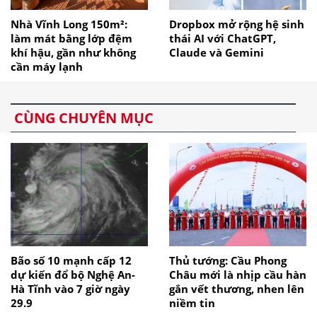
Nhà Vĩnh Long 150m²:
Dropbox mở rộng hệ sinh
làm mát bằng lớp đệm
thái AI với ChatGPT,
khí hậu, gần như không
Claude và Gemini
cần máy lạnh
CÙNG CHUYÊN MỤC
Bão số 10 mạnh cấp 12
Thủ tướng: Cầu Phong
dự kiến đổ bộ Nghệ An-
Châu mới là nhịp cầu hàn
Hà Tĩnh vào 7 giờ ngày
gắn vết thương, nhen lên
29.9
niềm tin