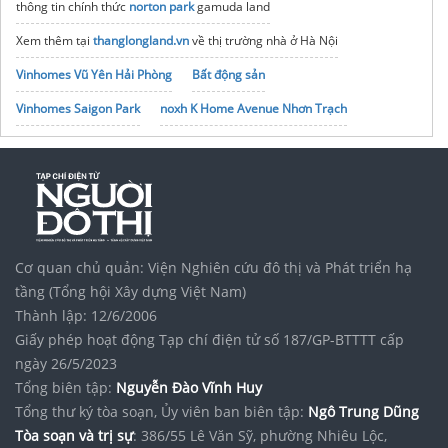
thông tin chính thức
norton park
gamuda land
Xem thêm tại
thanglongland.vn
về thị trường nhà ở Hà Nội
Vinhomes Vũ Yên Hải Phòng
Bất động sản
Vinhomes Saigon Park
noxh K Home Avenue Nhơn Trạch
Tập đoàn Bcons Group
giá vàng giao thủy hôm nay
Cơ quan chủ quản: Viện Nghiên cứu đô thị và Phát triển hạ
tầng (Tổng hội Xây dựng Việt Nam)
Thành lập: 12/6/2006
Giấy phép hoạt động Tạp chí điện tử số 187/GP-BTTTT cấp
ngày 26/5/2023
Tổng biên tập:
Nguyễn Đào Vĩnh Huy
Tổng thư ký tòa soạn, Ủy viên ban biên tập:
Ngô Trung Dũng
Tòa soạn và trị sự
: 386/55 Lê Văn Sỹ, phường Nhiêu Lộc,