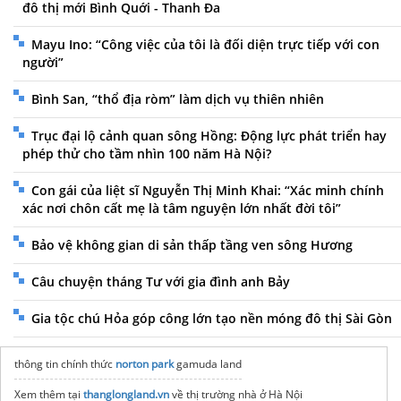
đô thị mới Bình Quới - Thanh Đa
Mayu Ino: “Công việc của tôi là đối diện trực tiếp với con
người”
Bình San, “thổ địa ròm” làm dịch vụ thiên nhiên
Trục đại lộ cảnh quan sông Hồng: Động lực phát triển hay
phép thử cho tầm nhìn 100 năm Hà Nội?
Con gái của liệt sĩ Nguyễn Thị Minh Khai: “Xác minh chính
xác nơi chôn cất mẹ là tâm nguyện lớn nhất đời tôi”
Bảo vệ không gian di sản thấp tầng ven sông Hương
Câu chuyện tháng Tư với gia đình anh Bảy
Gia tộc chú Hỏa góp công lớn tạo nền móng đô thị Sài Gòn
thông tin chính thức
norton park
gamuda land
Xem thêm tại
thanglongland.vn
về thị trường nhà ở Hà Nội