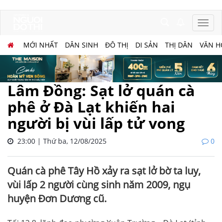
MỚI NHẤT
DÂN SINH
ĐÔ THỊ
DI SẢN
THỊ DÂN
VĂN H
Lâm Đồng: Sạt lở quán cà
phê ở Đà Lạt khiến hai
người bị vùi lấp tử vong
23:00 | Thứ ba, 12/08/2025
0
Quán cà phê Tây Hồ xảy ra sạt lở bờ ta luy,
vùi lấp 2 người cùng sinh năm 2009, ngụ
huyện Đơn Dương cũ.