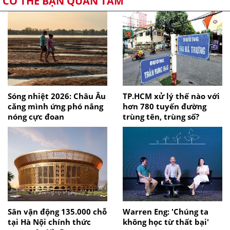
CÓ THỂ BẠN QUAN TÂM
Sóng nhiệt 2026: Châu Âu
TP.HCM xử lý thế nào với
căng mình ứng phó nắng
hơn 780 tuyến đường
nóng cực đoan
trùng tên, trùng số?
Sân vận động 135.000 chỗ
Warren Eng: 'Chúng ta
tại Hà Nội chính thức
không học từ thất bại'