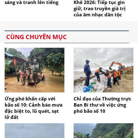
sáng và tranh lên tiếng
Khê 2026: Tiếp tục gìn
giữ, trao truyền giá trị
của âm nhạc dân tộc
CÙNG CHUYÊN MỤC
Ứng phó khẩn cấp với
Chỉ đạo của Thường trực
bão số 10: Cảnh báo mưa
Ban Bí thư về việc ứng
đặc biệt to, lũ quét, sạt
phó bão số 10
lở đất