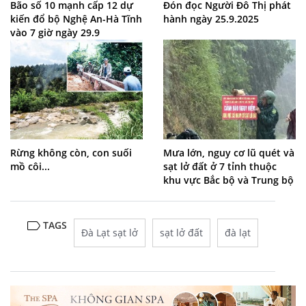
Bão số 10 mạnh cấp 12 dự
Đón đọc Người Đô Thị phát
kiến đổ bộ Nghệ An-Hà Tĩnh
hành ngày 25.9.2025
vào 7 giờ ngày 29.9
Rừng không còn, con suối
Mưa lớn, nguy cơ lũ quét và
mồ côi...
sạt lở đất ở 7 tỉnh thuộc
khu vực Bắc bộ và Trung bộ
TAGS
Đà Lạt sạt lở
sạt lở đất
đà lạt