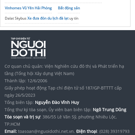
Vinhomes Vũ Yên Hải Phòng
Bất động sản
Dalat Skybus
Xe đưa đón du lịch đà lạt
uy tín
Thuê villa đà lạt theo ngày
giá rẻ
Vinhomes Saigon Park
noxh K Home Avenue Nhơn Trạch
Tập đoàn Bcons Group
Giá cà phê gia lai hôm nay
Cơ quan chủ quản: Viện Nghiên cứu đô thị và Phát triển hạ
tầng (Tổng hội Xây dựng Việt Nam)
Thành lập: 12/6/2006
Giấy phép hoạt động Tạp chí điện tử số 187/GP-BTTTT cấp
ngày 26/5/2023
Tổng biên tập:
Nguyễn Đào Vĩnh Huy
Tổng thư ký tòa soạn, Ủy viên ban biên tập:
Ngô Trung Dũng
Tòa soạn và trị sự
: 386/55 Lê Văn Sỹ, phường Nhiêu Lộc,
TP.HCM
Email:
toasoan@nguoidothi.net.vn.
Điện thoại
: (028) 39319793