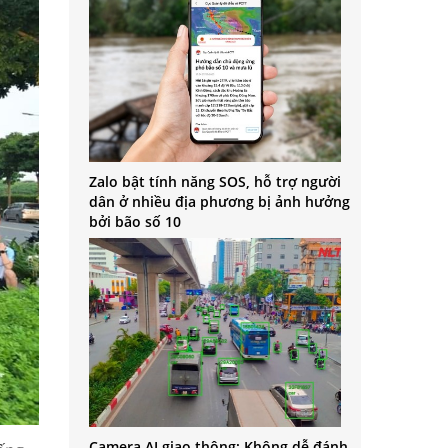
Zalo bật tính năng SOS, hỗ trợ người
dân ở nhiều địa phương bị ảnh hưởng
bởi bão số 10
Camera AI giao thông: Không dễ đánh