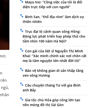
Mayu Ino: “Công việc của tôi là đối
diện trực tiếp với con người”
Bình San, “thổ địa ròm” làm dịch vụ
thiên nhiên
Trục đại lộ cảnh quan sông Hồng:
Động lực phát triển hay phép thử cho
tầm nhìn 100 năm Hà Nội?
Con gái của liệt sĩ Nguyễn Thị Minh
min.
Khai: “Xác minh chính xác nơi chôn cất
mẹ là tâm nguyện lớn nhất đời tôi”
Bảo vệ không gian di sản thấp tầng
in
ven sông Hương
trên
Câu chuyện tháng Tư với gia đình
c ngủ,
anh Bảy
 nhân
Gia tộc chú Hỏa góp công lớn tạo
nền móng đô thị Sài Gòn