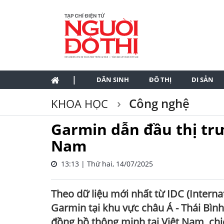
|
DÂN SINH
ĐÔ THỊ
DI SẢN
Công nghệ
KHOA HỌC
Garmin dẫn đầu thị tr
Nam
13:13 | Thứ hai, 14/07/2025
Theo dữ liệu mới nhất từ IDC (Intern
Garmin tại khu vực châu Á - Thái Bình 
đồng hồ thông minh tại Việt Nam, chiế