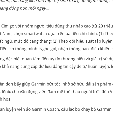
 minh, mà đang kiến tạo một hệ sinh thái giúp người dùng s
năng động hơn mỗi ngày...
g Cimigo với nhóm người tiêu dùng thu nhập cao (từ 20 triệu
ệt Nam, chọn smartwatch dựa trên ba tiêu chí chính: (1) The
ấc ngủ, mức độ căng thẳng; (2) Theo dõi hiệu suất tập luyện
) Tiện ích thông minh: Nghe gọi, nhận thông báo, điều khiển 
g đặc biệt quan tâm đến uy tín thương hiệu và giá trị sử d
ó khả năng cung cấp dữ liệu đáng tin cậy để tự huấn luyện, l
nên đòn bẩy giúp Garmin bứt tốc, nhờ sở hữu dải sản phẩm
 fēnix cho vận động viên đam mê thể thao ngoài trời, đến 
h hoa.
uấn luyện viên ảo Garmin Coach, câu lạc bộ chạy bộ Garmin