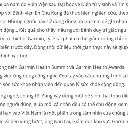
 ba năm do Viện Viện sau Đại học về Điện tử y sinh và Tin 
hợp với Bệnh viện En Chu Kong đã thực hiện nghiên cứu, theo
 sợ. Những người này sử dụng đồng hồ Garmin để ghi nhận 
vận động... Kết quả cho thấy, nếu người bệnh duy trì giấc ngủ
ý từ thiết bị Garmin, tỷ lệ tái phát có thể giảm xuống chỉ c
biến trước đây. Đồng thời dữ liệu thời gian thực này sẽ giúp
 chính xác hơn.
ường niên Garmin Health Summit và Garmin Health Awards,
g việc ứng dụng công nghệ đeo tay vào các chương trình s
m sóc sức khỏe nhân viên đến quản lý sức khỏe cộng đồng.
ng nghệ, chúng tôi đang xây dựng một hệ sinh thái toàn di
ống người dùng, giúp mỗi cá nhân đều có thể chủ động kiểm
dài hạn vào Việt Nam là một phần trong tầm nhìn của chúng t
ực và bền vững hơn”, ông Ivan Lai, Giám đốc khu vực Garmin