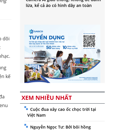
ống
lừa, kể cả áo có hình dây an toàn
o dõi
:
nhạc.
ụng
ên kế
 đa
XEM NHIỀU NHẤT
Venu
Cuộc đua xây cao ốc chọc trời tại
Việt Nam
Nguyễn Ngọc Tư: Bởi bôi hồng