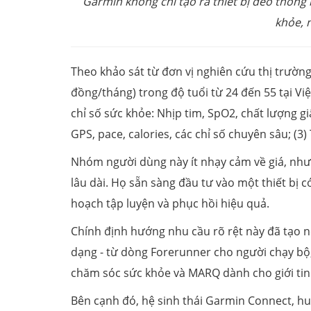
Garmin không chỉ tạo ra thiết bị đeo thông
khỏe, 
Theo khảo sát từ đơn vị nghiên cứu thị trườn
đồng/tháng) trong độ tuổi từ 24 đến 55 tại Vi
chỉ số sức khỏe: Nhịp tim, SpO2, chất lượng gi
GPS, pace, calories, các chỉ số chuyên sâu; (3
Nhóm người dùng này ít nhạy cảm về giá, nhưn
lâu dài. Họ sẵn sàng đầu tư vào một thiết bị c
hoạch tập luyện và phục hồi hiệu quả.
Chính định hướng nhu cầu rõ rệt này đã tạo 
dạng - từ dòng Forerunner cho người chạy bộ,
chăm sóc sức khỏe và MARQ dành cho giới tin
Bên cạnh đó, hệ sinh thái Garmin Connect, h