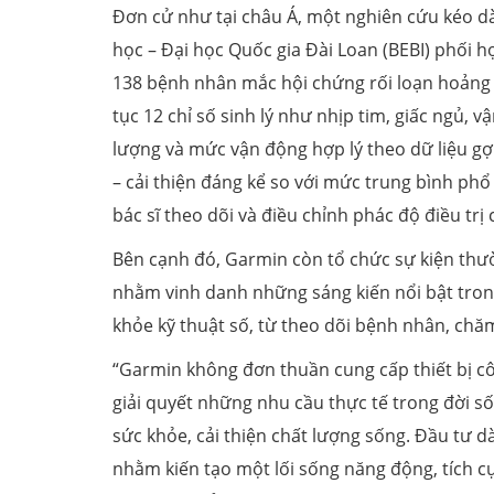
Đơn cử như tại châu Á, một nghiên cứu kéo dài
học – Đại học Quốc gia Đài Loan (BEBI) phối 
138 bệnh nhân mắc hội chứng rối loạn hoảng
tục 12 chỉ số sinh lý như nhịp tim, giấc ngủ, 
lượng và mức vận động hợp lý theo dữ liệu gợi 
– cải thiện đáng kể so với mức trung bình phổ 
bác sĩ theo dõi và điều chỉnh phác độ điều trị
Bên cạnh đó, Garmin còn tổ chức sự kiện th
nhằm vinh danh những sáng kiến nổi bật tron
khỏe kỹ thuật số, từ theo dõi bệnh nhân, chă
“Garmin không đơn thuần cung cấp thiết bị cô
giải quyết những nhu cầu thực tế trong đời s
sức khỏe, cải thiện chất lượng sống. Đầu tư 
nhằm kiến tạo một lối sống năng động, tích c