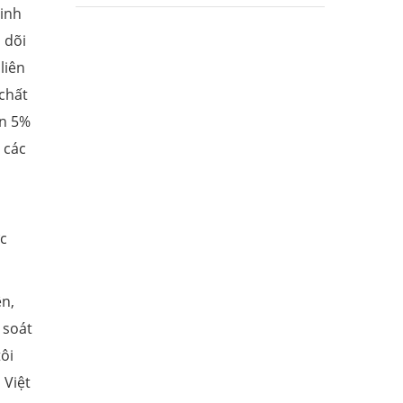
sinh
 dõi
liên
 chất
òn 5%
 các
ức
ện,
 soát
ôi
 Việt