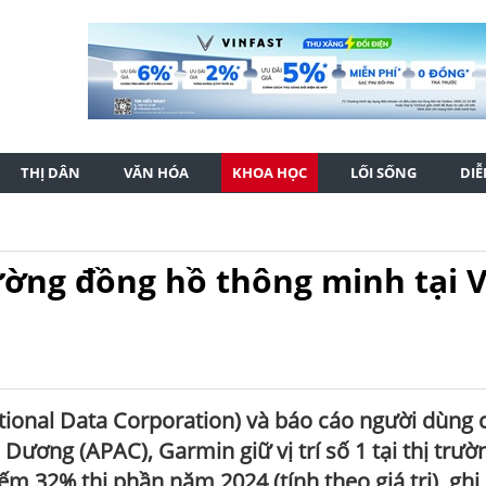
THỊ DÂN
VĂN HÓA
KHOA HỌC
LỐI SỐNG
DI
ường đồng hồ thông minh tại V
ational Data Corporation) và báo cáo người dùng 
Dương (APAC), Garmin giữ vị trí số 1 tại thị trườ
m 32% thị phần năm 2024 (tính theo giá trị), ghi