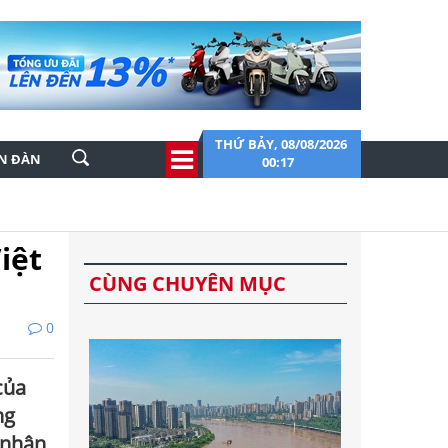
THỨ BẢY, 08/08/2026
ỄN ĐÀN
00:17
iệt
CÙNG CHUYÊN MỤC
0
của
ng
 nhận