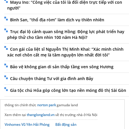
Mayu Ino: “Công việc của tôi là đối diện trực tiếp với con
người”
Bình San, “thổ địa ròm” làm dịch vụ thiên nhiên
Trục đại lộ cảnh quan sông Hồng: Động lực phát triển hay
phép thử cho tầm nhìn 100 năm Hà Nội?
Con gái của liệt sĩ Nguyễn Thị Minh Khai: “Xác minh chính
xác nơi chôn cất mẹ là tâm nguyện lớn nhất đời tôi”
Bảo vệ không gian di sản thấp tầng ven sông Hương
Câu chuyện tháng Tư với gia đình anh Bảy
Gia tộc chú Hỏa góp công lớn tạo nền móng đô thị Sài Gòn
thông tin chính thức
norton park
gamuda land
Xem thêm tại
thanglongland.vn
về thị trường nhà ở Hà Nội
Vinhomes Vũ Yên Hải Phòng
Bất động sản