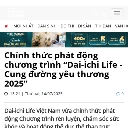
MỚI NHẤT
DÂN SINH
ĐÔ THỊ
DI SẢN
THỊ DÂN
VĂN H
Chính thức phát động
chương trình “Dai-ichi Life -
Cung đường yêu thương
2025”
13:21 | Thứ hai, 14/07/2025
0
Dai-ichi Life Việt Nam vừa chính thức phát
động Chương trình rèn luyện, chăm sóc sức
khỏe và hoạt động thể dục thể thao trực