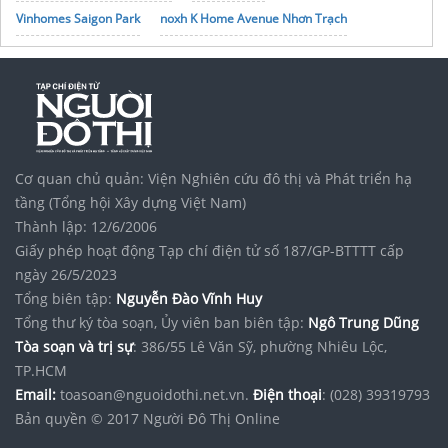
Vinhomes Saigon Park
noxh K Home Avenue Nhơn Trạch
Tập đoàn Bcons Group
Cơ quan chủ quản: Viện Nghiên cứu đô thị và Phát triển hạ
tầng (Tổng hội Xây dựng Việt Nam)
Thành lập: 12/6/2006
Giấy phép hoạt động Tạp chí điện tử số 187/GP-BTTTT cấp
ngày 26/5/2023
Tổng biên tập:
Nguyễn Đào Vĩnh Huy
Tổng thư ký tòa soạn, Ủy viên ban biên tập:
Ngô Trung Dũng
Tòa soạn và trị sự
: 386/55 Lê Văn Sỹ, phường Nhiêu Lộc,
TP.HCM
Email:
toasoan@nguoidothi.net.vn.
Điện thoại
: (028) 39319793
Bản quyền © 2017 Người Đô Thị Online