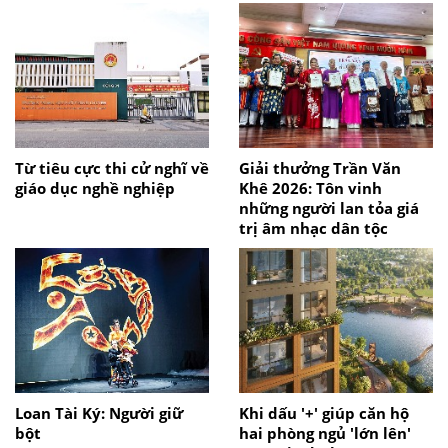
Từ tiêu cực thi cử nghĩ về
Giải thưởng Trần Văn
giáo dục nghề nghiệp
Khê 2026: Tôn vinh
những người lan tỏa giá
trị âm nhạc dân tộc
Loan Tài Ký: Người giữ
Khi dấu '+' giúp căn hộ
bột
hai phòng ngủ 'lớn lên'