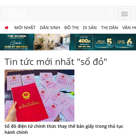
MỚI NHẤT
DÂN SINH
ĐÔ THỊ
DI SẢN
THỊ DÂN
VĂN H
Tin tức mới nhất "sổ đỏ"
Sổ đỏ điện tử chính thức thay thế bản giấy trong thủ tục
hành chính