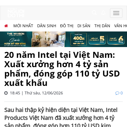
MỚI NHẤT
DÂN SINH
ĐÔ THỊ
DI SẢN
THỊ DÂN
VĂN H
20 năm Intel tại Việt Nam:
Xuất xưởng hơn 4 tỷ sản
phẩm, đóng góp 110 tỷ USD
xuất khẩu
18:45 | Thứ sáu, 12/06/2026
0
Sau hai thập kỷ hiện diện tại Việt Nam, Intel
Products Việt Nam đã xuất xưởng hơn 4 tỷ
sản phẩm, đóng góp hơn 110 tỷ USD kim