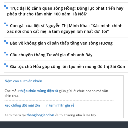
Trục đại lộ cảnh quan sông Hồng: Động lực phát triển hay
phép thử cho tầm nhìn 100 năm Hà Nội?
Con gái của liệt sĩ Nguyễn Thị Minh Khai: “Xác minh chính
xác nơi chôn cất mẹ là tâm nguyện lớn nhất đời tôi”
Bảo vệ không gian di sản thấp tầng ven sông Hương
Câu chuyện tháng Tư với gia đình anh Bảy
Gia tộc chú Hỏa góp công lớn tạo nền móng đô thị Sài Gòn
Nệm cao su thiên nhiên
Các mẫu
thiệp chúc mừng điện tử
giúp gửi lời chúc nhanh mà vẫn
chỉn chu.
keo chống dột mái tôn
In tem nhãn giá rẻ
Xem thêm tại
thanglongland.vn
về thị trường nhà ở Hà Nội
mẫu thiết kế menu nhà hàng