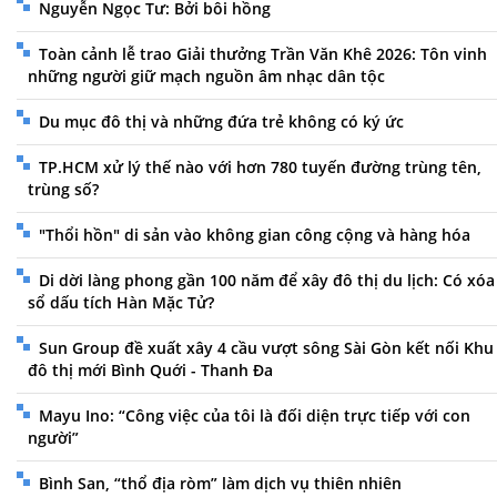
Nguyễn Ngọc Tư: Bởi bôi hồng
Toàn cảnh lễ trao Giải thưởng Trần Văn Khê 2026: Tôn vinh
những người giữ mạch nguồn âm nhạc dân tộc
Du mục đô thị và những đứa trẻ không có ký ức
TP.HCM xử lý thế nào với hơn 780 tuyến đường trùng tên,
trùng số?
"Thổi hồn" di sản vào không gian công cộng và hàng hóa
Di dời làng phong gần 100 năm để xây đô thị du lịch: Có xóa
sổ dấu tích Hàn Mặc Tử?
Sun Group đề xuất xây 4 cầu vượt sông Sài Gòn kết nối Khu
đô thị mới Bình Quới - Thanh Đa
Mayu Ino: “Công việc của tôi là đối diện trực tiếp với con
người”
Bình San, “thổ địa ròm” làm dịch vụ thiên nhiên