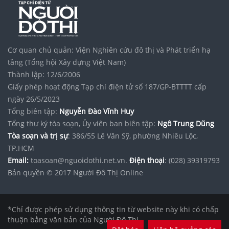
cung cấp
hộp giấy kraft
chất lượng Bao Bì Asia
chảo sên nhân
Cơ quan chủ quản: Viện Nghiên cứu đô thị và Phát triển hạ
tầng (Tổng hội Xây dựng Việt Nam)
Thành lập: 12/6/2006
Giấy phép hoạt động Tạp chí điện tử số 187/GP-BTTTT cấp
ngày 26/5/2023
Tổng biên tập:
Nguyễn Đào Vĩnh Huy
Tổng thư ký tòa soạn, Ủy viên ban biên tập:
Ngô Trung Dũng
Tòa soạn và trị sự
: 386/55 Lê Văn Sỹ, phường Nhiêu Lộc,
TP.HCM
Email:
toasoan@nguoidothi.net.vn.
Điện thoại
: (028) 39319793
Bản quyền © 2017 Người Đô Thị Online
*Chỉ được phép sử dụng thông tin từ website này khi có chấp
thuận bằng văn bản của Người Đô Thị.