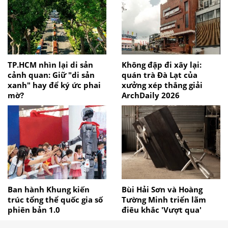
TP.HCM nhìn lại di sản
Không đập đi xây lại:
cảnh quan: Giữ "di sản
quán trà Đà Lạt của
xanh" hay để ký ức phai
xưởng xép thắng giải
mờ?
ArchDaily 2026
Ban hành Khung kiến
Bùi Hải Sơn và Hoàng
trúc tổng thể quốc gia số
Tường Minh triển lãm
phiên bản 1.0
điêu khắc 'Vượt qua'