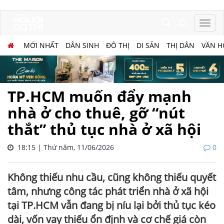
MỚI NHẤT
DÂN SINH
ĐÔ THỊ
DI SẢN
THỊ DÂN
VĂN H
TP.HCM muốn đẩy mạnh
nhà ở cho thuê, gỡ “nút
thắt” thủ tục nhà ở xã hội
18:15 | Thứ năm, 11/06/2026
0
Không thiếu nhu cầu, cũng không thiếu quyết
tâm, nhưng công tác phát triển nhà ở xã hội
tại TP.HCM vẫn đang bị níu lại bởi thủ tục kéo
dài, vốn vay thiếu ổn định và cơ chế giá còn